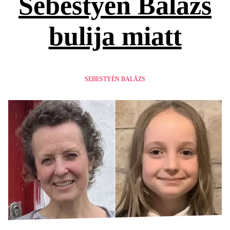
Sebestyén Balázs
bulija miatt
SEBESTYÉN BALÁZS