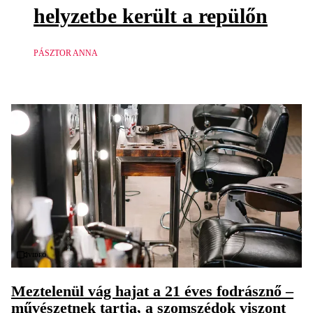
helyzetbe került a repülőn
PÁSZTOR ANNA
Videó
Meztelenül vág hajat a 21 éves fodrásznő –
művészetnek tartja, a szomszédok viszont