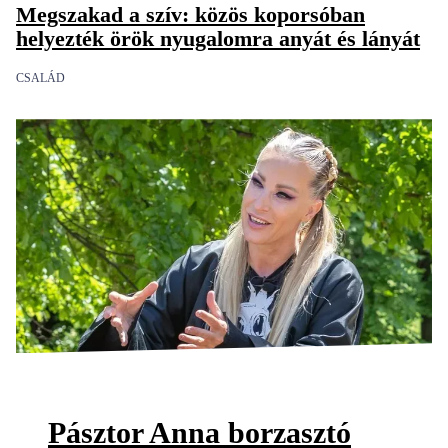
Megszakad a szív: közös koporsóban
helyezték örök nyugalomra anyát és lányát
CSALÁD
Pásztor Anna borzasztó