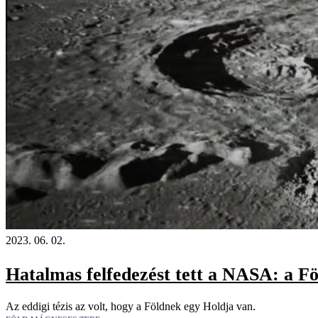
2023. 06. 02.
Hatalmas felfedezést tett a NASA: a F
Az eddigi tézis az volt, hogy a Földnek egy Holdja van.