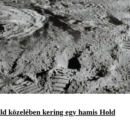
öld közelében kering egy hamis Hold