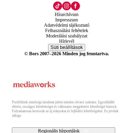
Hírarchívum
Impresszum
Adatvédelmi tájékoztató
Felhasználási feltételek
Moderálási szabályzat
Hírlevél
Süti beállítások
© Bors 2007–2026 Minden jog fenntartva.
Portfóliónk minőségi tartalmat jelent minden olvasó számára. Egyedülálló
elérést, országos lefedettséget és változatos megjelenési lehetőséget biztosít.
Folyamatosan keressük az új irányokat és fejlődési lehetőségeket. Ez jövőnk
záloga.
Regionális hírportálok