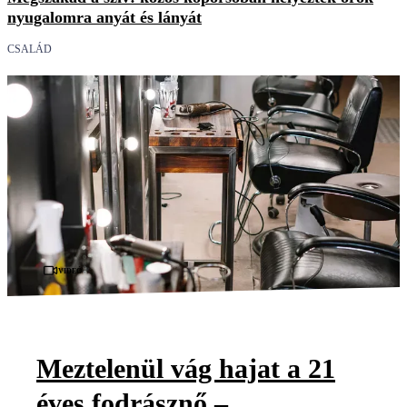
nyugalomra anyát és lányát
CSALÁD
Videó
Meztelenül vág hajat a 21
éves fodrásznő –