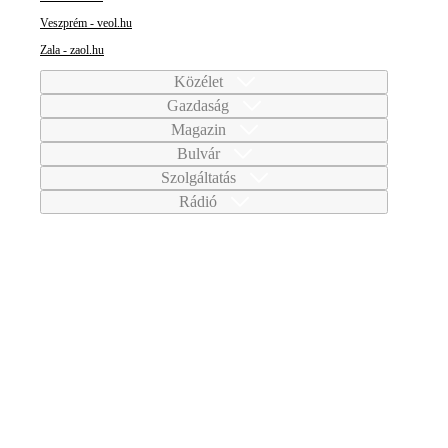
Veszprém - veol.hu
Zala - zaol.hu
Közélet
Gazdaság
Magazin
Bulvár
Szolgáltatás
Rádió