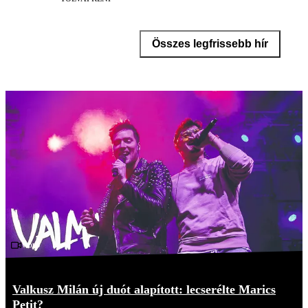
Összes legfrissebb hír
Videó
Valkusz Milán új duót alapított: lecserélte Marics
Petit?