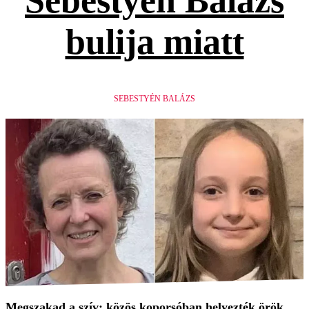
Sebestyén Balázs
bulija miatt
SEBESTYÉN BALÁZS
Megszakad a szív: közös koporsóban helyezték örök