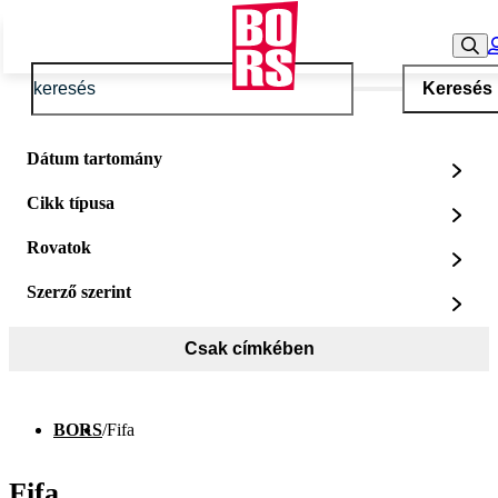
Keresés
Dátum tartomány
Cikk típusa
Rovatok
Szerző szerint
Csak címkében
BORS
/
Fifa
Fifa