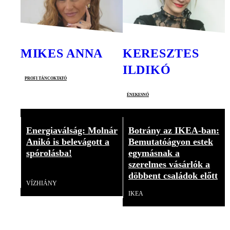
MIKES ANNA
KERESZTES
ILDIKÓ
profi táncoktató
énekesnő
Energiaválság: Molnár
Botrány az IKEA-ban:
Anikó is belevágott a
Bemutatóágyon estek
spórolásba!
egymásnak a
szerelmes vásárlók a
Videó
döbbent családok előtt
VÍZHIÁNY
IKEA