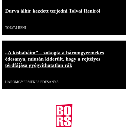
Durva álhír kezdett terjedni Tolvai Reniről
Videó
TOLVAI RENI
„A kisbabáim” – zokogta a háromgyermekes
édesanya, miután kiderült, hogy a rejtélyes
térdfájása gyógyíthatatlan rák
Videó
HÁROMGYERMEKES ÉDESANYA