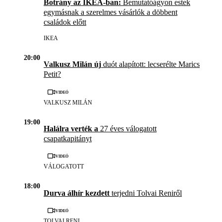
Botrány az IKEA-ban:
Bemutatóágyon estek
egymásnak a szerelmes vásárlók a döbbent
családok előtt
IKEA
20:00
Valkusz Milán új
duót alapított: lecserélte Marics
Petit?
Videó
VALKUSZ MILÁN
19:00
Halálra verték a
27 éves válogatott
csapatkapitányt
Videó
VÁLOGATOTT
18:00
Durva álhír kezdett
terjedni Tolvai Reniről
Videó
TOLVAI RENI