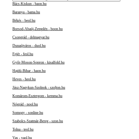
Bács-Kiskun - baon.hu
Baranya - bama.hu
Békés - beol.hu
Borsod-Abaúj-Zemplén - boon.hu
Csongrád - delmagyar.hu
Dunaújváros - duol.hu
Fejér - feol.hu
Győr-Moson-Sopron - kisalfold.hu
Hajdú-Bihar - haon.hu
Heves - heol.hu
Jász-Nagykun-Szolnok - szoljon.hu
Komárom-Esztergom - kemma.hu
Nógrád - nool.hu
Somogy - sonline.hu
Szabolcs-Szatmár-Bereg - szon.hu
Tolna - teol.hu
Vas - vaol.hu