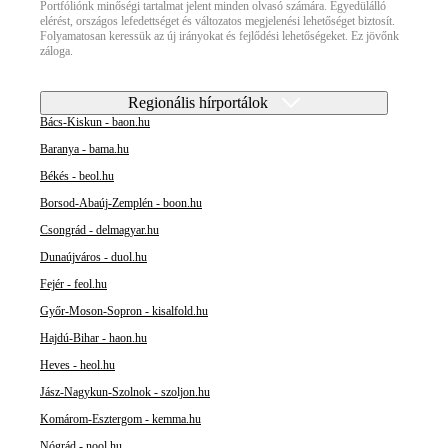
Portfóliónk minőségi tartalmat jelent minden olvasó számára. Egyedülálló
elérést, országos lefedettséget és változatos megjelenési lehetőséget biztosít.
Folyamatosan keressük az új irányokat és fejlődési lehetőségeket. Ez jövőnk
záloga.
Regionális hírportálok
Bács-Kiskun - baon.hu
Baranya - bama.hu
Békés - beol.hu
Borsod-Abaúj-Zemplén - boon.hu
Csongrád - delmagyar.hu
Dunaújváros - duol.hu
Fejér - feol.hu
Győr-Moson-Sopron - kisalfold.hu
Hajdú-Bihar - haon.hu
Heves - heol.hu
Jász-Nagykun-Szolnok - szoljon.hu
Komárom-Esztergom - kemma.hu
Nógrád - nool.hu