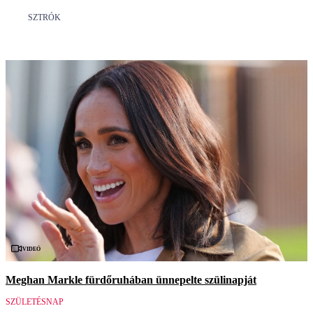
SZTRÓK
Videó
Meghan Markle fürdőruhában ünnepelte szülinapját
SZÜLETÉSNAP