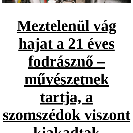
Meztelenül vág
hajat a 21 éves
fodrásznő –
művészetnek
tartja, a
szomszédok viszont
kiakadtak