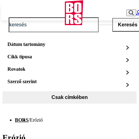
Keresés
Dátum tartomány
Cikk típusa
Rovatok
Szerző szerint
Csak címkében
BORS
/
Erózió
Erózió