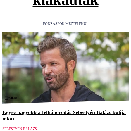
FODRÁSZOK MEZTELENÜL
Videó
Egyre nagyobb a felháborodás Sebestyén Balázs bulija
miatt
SEBESTYÉN BALÁZS