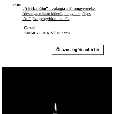
17:00
„A kisbabáim” –
zokogta a háromgyermekes
édesanya, miután kiderült, hogy a rejtélyes
térdfájása gyógyíthatatlan rák
Videó
HÁROMGYERMEKES ÉDESANYA
Összes legfrissebb hír