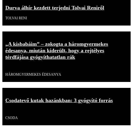
Durva álhír kezdett terjedni Tolvai Reniről
TOLVAI RENI
„A kisbabáim” – zokogta a háromgyermekes
édesanya, miután kiderült, hogy a rejtélyes
térdfájása gyógyíthatatlan rák
Videó
HÁROMGYERMEKES ÉDESANYA
Csodatevő kutak hazánkban: 3 gyógyító forrás
Videó
CSODA