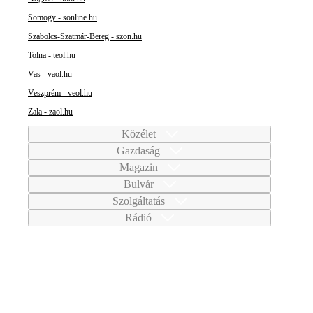
Somogy - sonline.hu
Szabolcs-Szatmár-Bereg - szon.hu
Tolna - teol.hu
Vas - vaol.hu
Veszprém - veol.hu
Zala - zaol.hu
Közélet
Gazdaság
Magazin
Bulvár
Szolgáltatás
Rádió