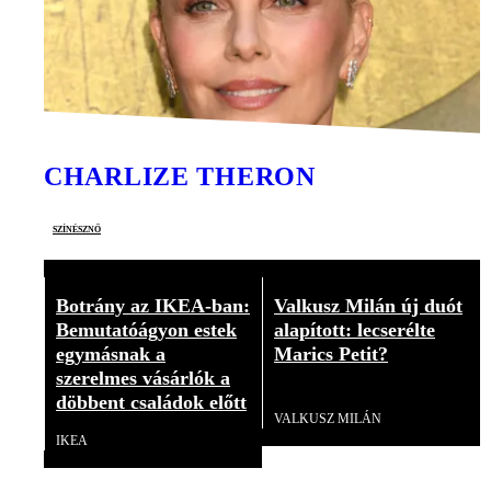
CHARLIZE THERON
színésznő
Botrány az IKEA-ban:
Valkusz Milán új duót
Bemutatóágyon estek
alapított: lecserélte
egymásnak a
Marics Petit?
szerelmes vásárlók a
Videó
döbbent családok előtt
VALKUSZ MILÁN
IKEA