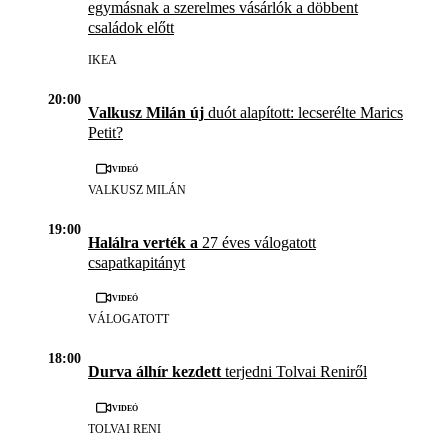
egymásnak a szerelmes vásárlók a döbbent
családok előtt
IKEA
20:00
Valkusz Milán új
duót alapított: lecserélte Marics
Petit?
Videó
VALKUSZ MILÁN
19:00
Halálra verték a
27 éves válogatott
csapatkapitányt
Videó
VÁLOGATOTT
18:00
Durva álhír kezdett
terjedni Tolvai Reniről
Videó
TOLVAI RENI