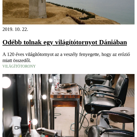
2019. 10. 22.
Odébb tolnak egy világítótornyot Dániában
A 120 éves világítótornyot az a veszély fenyegette, hogy az erózió
miatt összedől.
VILÁGÍTÓTORONY
Videó