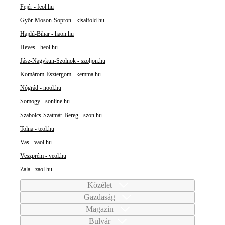
Fejér - feol.hu
Győr-Moson-Sopron - kisalfold.hu
Hajdú-Bihar - haon.hu
Heves - heol.hu
Jász-Nagykun-Szolnok - szoljon.hu
Komárom-Esztergom - kemma.hu
Nógrád - nool.hu
Somogy - sonline.hu
Szabolcs-Szatmár-Bereg - szon.hu
Tolna - teol.hu
Vas - vaol.hu
Veszprém - veol.hu
Zala - zaol.hu
Közélet
Gazdaság
Magazin
Bulvár