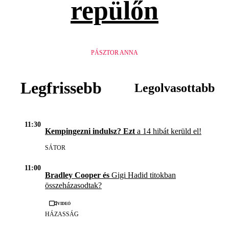
repülőn
PÁSZTOR ANNA
Legfrissebb
Legolvasottabb
11:30
Kempingezni indulsz? Ezt
a 14 hibát kerüld el!
SÁTOR
11:00
Bradley Cooper és
Gigi Hadid titokban
összeházasodtak?
Videó
HÁZASSÁG