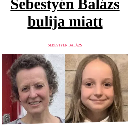
Sebestyén Balázs
bulija miatt
SEBESTYÉN BALÁZS