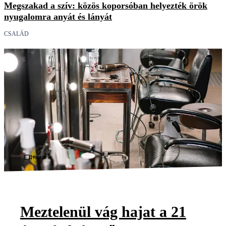
Megszakad a szív: közös koporsóban helyezték örök
nyugalomra anyát és lányát
CSALÁD
Videó
Meztelenül vág hajat a 21