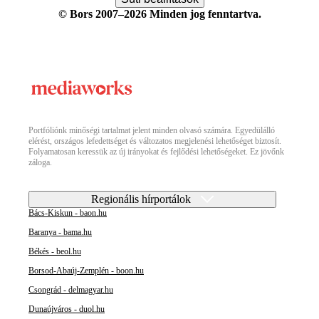
© Bors 2007–2026 Minden jog fenntartva.
Portfóliónk minőségi tartalmat jelent minden olvasó számára. Egyedülálló
elérést, országos lefedettséget és változatos megjelenési lehetőséget biztosít.
Folyamatosan keressük az új irányokat és fejlődési lehetőségeket. Ez jövőnk
záloga.
Regionális hírportálok
Bács-Kiskun - baon.hu
Baranya - bama.hu
Békés - beol.hu
Borsod-Abaúj-Zemplén - boon.hu
Csongrád - delmagyar.hu
Dunaújváros - duol.hu