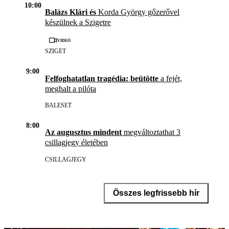
10:00
Balázs Klári és
Korda György gőzerővel
készülnek a Szigetre
Videó
SZIGET
9:00
Felfoghatatlan tragédia: beütötte
a fejét,
meghalt a pilóta
BALESET
8:00
Az augusztus mindent
megváltoztathat 3
csillagjegy életében
CSILLAGJEGY
Összes legfrissebb hír