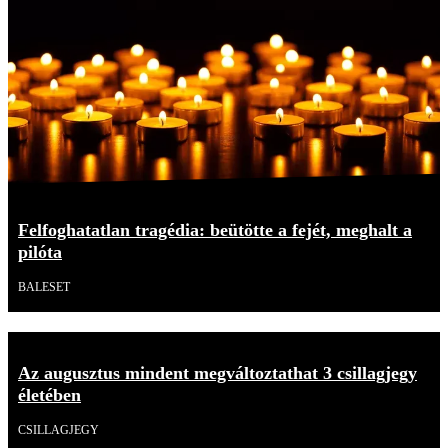
Felfoghatatlan tragédia: beütötte a fejét, meghalt a
pilóta
BALESET
Az augusztus mindent megváltoztathat 3 csillagjegy
életében
CSILLAGJEGY