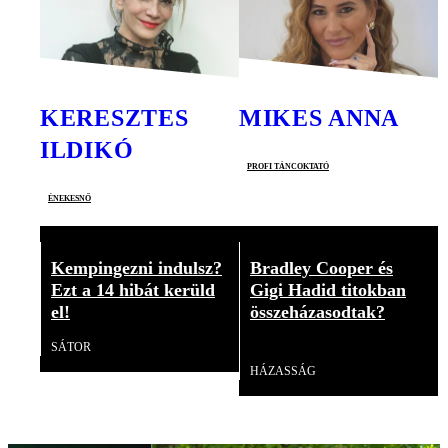
KERESZTES
MIKES ANNA
ILDIKÓ
profi táncoktató
énekesnő
Kempingezni indulsz?
Bradley Cooper és
Ezt a 14 hibát kerüld
Gigi Hadid titokban
el!
összeházasodtak?
SÁTOR
Videó
HÁZASSÁG