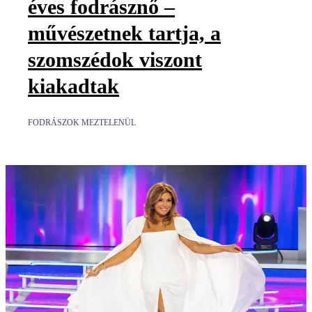
éves fodrásznő –
művészetnek tartja, a
szomszédok viszont
kiakadtak
FODRÁSZOK MEZTELENÜL