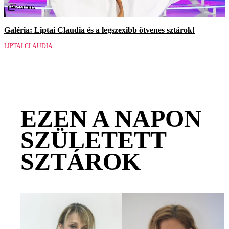
Galéria
Galéria: Liptai Claudia és a legszexibb ötvenes sztárok!
LIPTAI CLAUDIA
EZEN A NAPON
SZÜLETETT
SZTÁROK