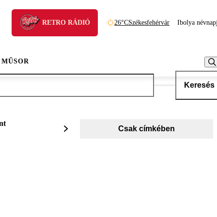
RETRO RÁDIÓ
26°C
Székesfehérvár
Ibolya névnap
 MŰSOR
Keresés
nt
Csak címkében