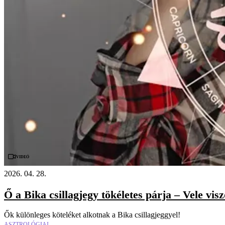
Videó
2026. 04. 28.
Ő a Bika csillagjegy tökéletes párja – Vele vi
Ők különleges köteléket alkotnak a Bika csillagjeggyel!
ASZTROLÓGIAI