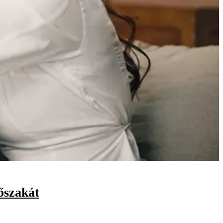
dőszakát