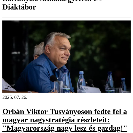
Diáktábor
Videó
2025. 07. 26.
Orbán Viktor Tusványoson fedte fel a
magyar nagystratégia részleteit:
"Magyarország nagy lesz és gazdag!"