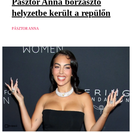
Pásztor Anna borzasztó
helyzetbe került a repülőn
PÁSZTOR ANNA
Videó