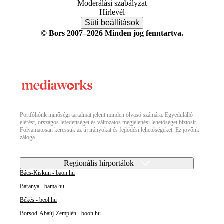
Moderálási szabályzat
Hírlevél
Süti beállítások
© Bors 2007–2026 Minden jog fenntartva.
Portfóliónk minőségi tartalmat jelent minden olvasó számára. Egyedülálló
elérést, országos lefedettséget és változatos megjelenési lehetőséget biztosít.
Folyamatosan keressük az új irányokat és fejlődési lehetőségeket. Ez jövőnk
záloga.
Regionális hírportálok
Bács-Kiskun - baon.hu
Baranya - bama.hu
Békés - beol.hu
Borsod-Abaúj-Zemplén - boon.hu