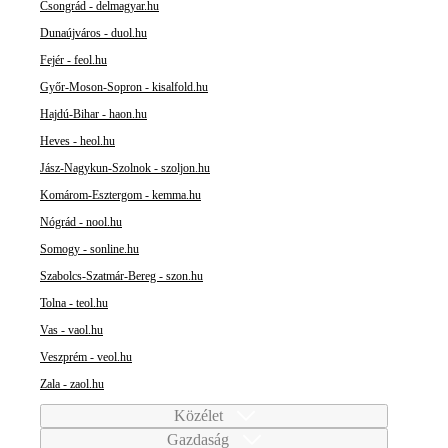
Csongrád - delmagyar.hu
Dunaújváros - duol.hu
Fejér - feol.hu
Győr-Moson-Sopron - kisalfold.hu
Hajdú-Bihar - haon.hu
Heves - heol.hu
Jász-Nagykun-Szolnok - szoljon.hu
Komárom-Esztergom - kemma.hu
Nógrád - nool.hu
Somogy - sonline.hu
Szabolcs-Szatmár-Bereg - szon.hu
Tolna - teol.hu
Vas - vaol.hu
Veszprém - veol.hu
Zala - zaol.hu
Közélet
Gazdaság