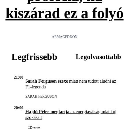
kiszárad ez a folyó
ARMAGEDDON
Legfrissebb
Legolvasottabb
21:00
Sarah Ferguson szexe
miatt nem tudott aludni az
F1-legenda
SARAH FERGUSON
20:00
Hajdú Péter megtartja
az energiaválság miatti új
szokásait
Videó