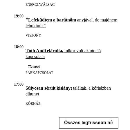
ENERGIAVÁLSÁG
19:00
"Lefeküdtem a barátnőm
anyjával, de majdnem
lebuktunk"
VISZONY
18:00
Tóth Andi elárulta,
mikor volt az utolsó
kapcsolata
Videó
PÁRKAPCSOLAT
17:00
Súlyosan sérült kislányt
találtak, a kórházban
elhunyt
KÓRHÁZ
Összes legfrissebb hír