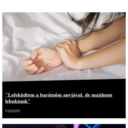
"Lefeküdtem a barátnőm anyjával, de majdnem
lebuktunk"
VISZONY