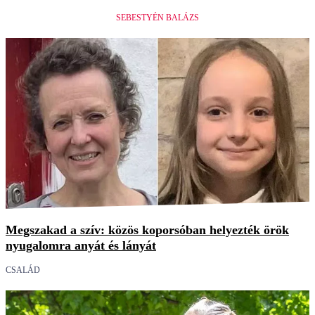
SEBESTYÉN BALÁZS
Megszakad a szív: közös koporsóban helyezték örök
nyugalomra anyát és lányát
CSALÁD