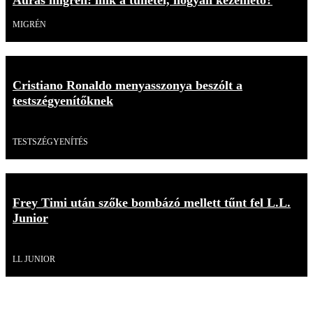
MIGRÉN
Cristiano Ronaldo menyasszonya beszólt a
testszégyenítőknek
Videó
TESTSZÉGYENÍTÉS
Frey Timi után szőke bombázó mellett tűnt fel L.L.
Junior
Videó
LL JUNIOR