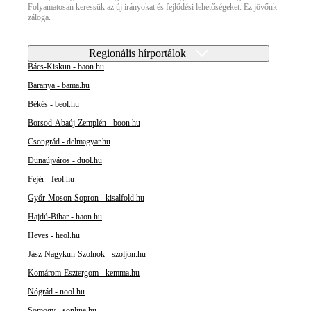
Folyamatosan keressük az új irányokat és fejlődési lehetőségeket. Ez jövőnk
záloga.
Regionális hírportálok
Bács-Kiskun - baon.hu
Baranya - bama.hu
Békés - beol.hu
Borsod-Abaúj-Zemplén - boon.hu
Csongrád - delmagyar.hu
Dunaújváros - duol.hu
Fejér - feol.hu
Győr-Moson-Sopron - kisalfold.hu
Hajdú-Bihar - haon.hu
Heves - heol.hu
Jász-Nagykun-Szolnok - szoljon.hu
Komárom-Esztergom - kemma.hu
Nógrád - nool.hu
Somogy - sonline.hu