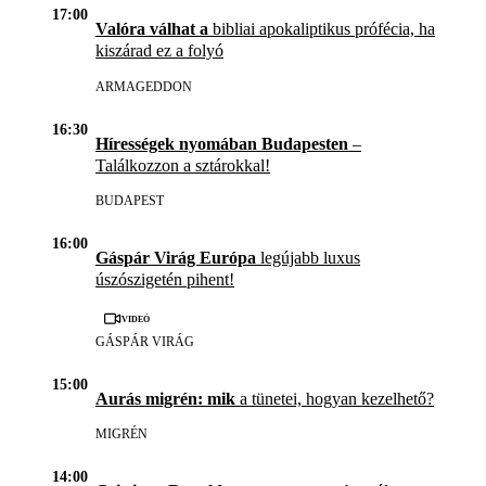
17:00
Valóra válhat a
bibliai apokaliptikus prófécia, ha
kiszárad ez a folyó
ARMAGEDDON
16:30
Hírességek nyomában Budapesten
–
Találkozzon a sztárokkal!
BUDAPEST
16:00
Gáspár Virág Európa
legújabb luxus
úszószigetén pihent!
Videó
GÁSPÁR VIRÁG
15:00
Aurás migrén: mik
a tünetei, hogyan kezelhető?
MIGRÉN
14:00