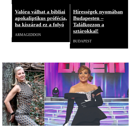
Valóra válhat a bibliai
Hírességek nyomában
apokaliptikus prófécia,
Budapesten –
ha kiszárad ez a folyó
Találkozzon a
sztárokkal!
ARMAGEDDON
BUDAPEST
Galéria