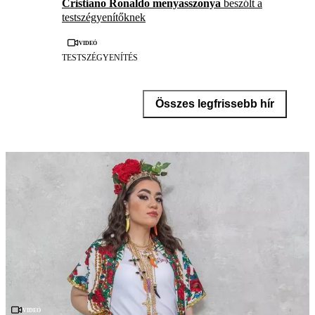
Cristiano Ronaldo menyasszonya
beszólt a
testszégyenítőknek
Videó
TESTSZÉGYENÍTÉS
Összes legfrissebb hír
Videó