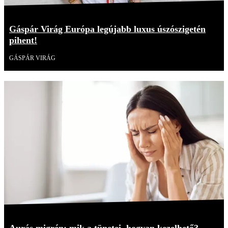
Gáspár Virág Európa legújabb luxus úszószigetén
pihent!
GÁSPÁR VIRÁG
Aurás migrén: mik a tünetei, hogyan kezelhető?