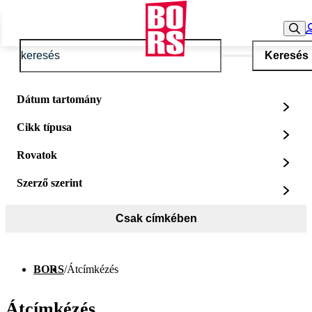
Keresés
Dátum tartomány
Cikk típusa
Rovatok
Szerző szerint
Csak címkében
BORS
/
Átcímkézés
Átcímkézés