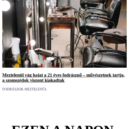
Videó
Meztelenül vág hajat a 21 éves fodrásznő – művészetnek tartja,
a szomszédok viszont kiakadtak
FODRÁSZOK MEZTELENÜL