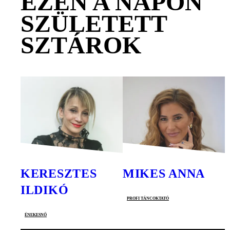
EZEN A NAPON
SZÜLETETT
SZTÁROK
KERESZTES
MIKES ANNA
ILDIKÓ
profi táncoktató
énekesnő