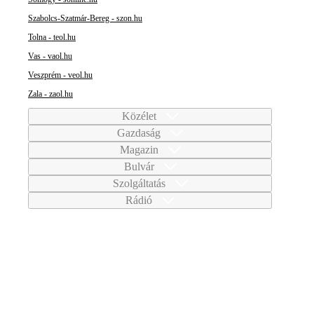
Szabolcs-Szatmár-Bereg - szon.hu
Tolna - teol.hu
Vas - vaol.hu
Veszprém - veol.hu
Zala - zaol.hu
Közélet
Gazdaság
Magazin
Bulvár
Szolgáltatás
Rádió