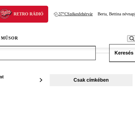
RETRO RÁDIÓ
37°C
Székesfehérvár
Berta, Bettina névnap
 MŰSOR
Keresés
nt
Csak címkében