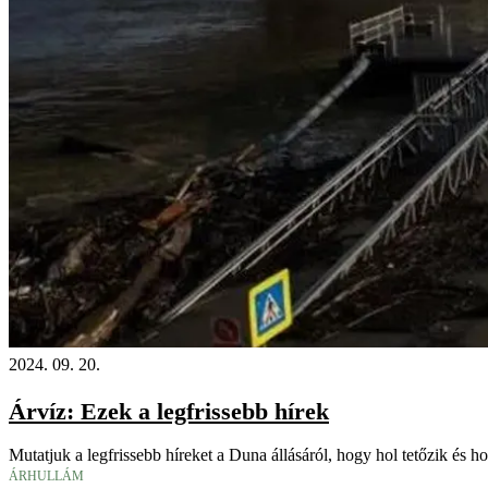
2024. 09. 20.
Árvíz: Ezek a legfrissebb hírek
Mutatjuk a legfrissebb híreket a Duna állásáról, hogy hol tetőzik és hol
ÁRHULLÁM