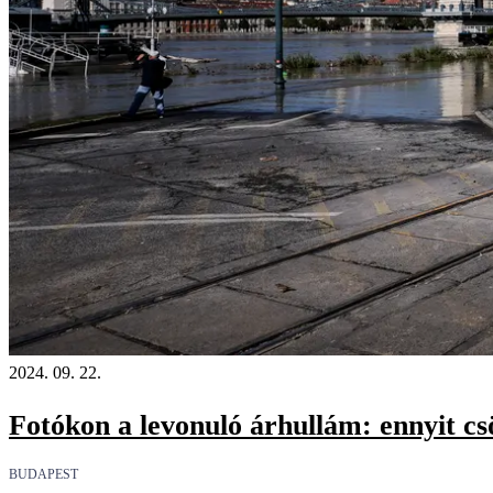
2024. 09. 22.
Fotókon a levonuló árhullám: ennyit cs
BUDAPEST