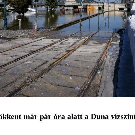
ökkent már pár óra alatt a Duna vízszint