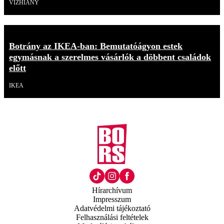
VÍZHIÁNY
Botrány az IKEA-ban: Bemutatóágyon estek
egymásnak a szerelmes vásárlók a döbbent családok
előtt
IKEA
Hírarchívum
Impresszum
Adatvédelmi tájékoztató
Felhasználási feltételek