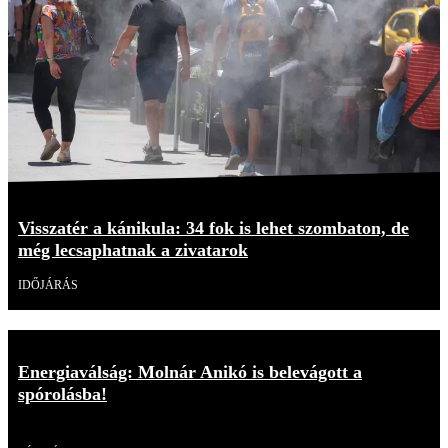
Visszatér a kánikula: 34 fok is lehet szombaton, de
még lecsaphatnak a zivatarok
IDŐJÁRÁS
Energiaválság: Molnár Anikó is belevágott a
spórolásba!
Videó