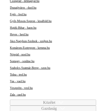
Csongrád - delmagyar.hu
Dunaújváros - duol.hu
Fejér - feol.hu
Győr-Moson-Sopron - kisalfold.hu
Hajdú-Bihar - haon.hu
Heves - heol.hu
Jász-Nagykun-Szolnok - szoljon.hu
Komárom-Esztergom - kemma.hu
Nógrád - nool.hu
Somogy - sonline.hu
Szabolcs-Szatmár-Bereg - szon.hu
Tolna - teol.hu
Vas - vaol.hu
Veszprém - veol.hu
Zala - zaol.hu
Közélet
Gazdaság