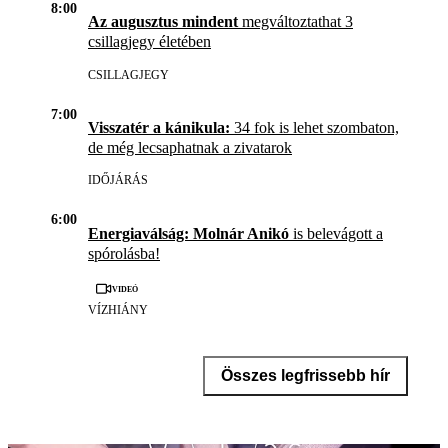
8:00
Az augusztus mindent
megváltoztathat 3
csillagjegy életében
CSILLAGJEGY
7:00
Visszatér a kánikula:
34 fok is lehet szombaton,
de még lecsaphatnak a zivatarok
IDŐJÁRÁS
6:00
Energiaválság: Molnár Anikó
is belevágott a
spórolásba!
Videó
VÍZHIÁNY
Összes legfrissebb hír