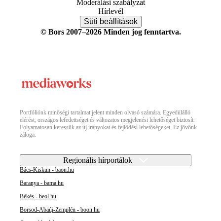
Moderálási szabályzat
Hírlevél
Süti beállítások
© Bors 2007–2026 Minden jog fenntartva.
Portfóliónk minőségi tartalmat jelent minden olvasó számára. Egyedülálló
elérést, országos lefedettséget és változatos megjelenési lehetőséget biztosít.
Folyamatosan keressük az új irányokat és fejlődési lehetőségeket. Ez jövőnk
záloga.
Regionális hírportálok
Bács-Kiskun - baon.hu
Baranya - bama.hu
Békés - beol.hu
Borsod-Abaúj-Zemplén - boon.hu