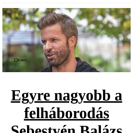
Videó
Egyre nagyobb a
felháborodás
Sebestyén Balázs