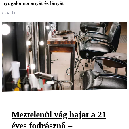
nyugalomra anyát és lányát
CSALÁD
Videó
Meztelenül vág hajat a 21
éves fodrásznő –