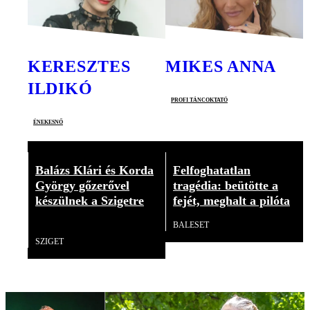
KERESZTES
MIKES ANNA
ILDIKÓ
profi táncoktató
énekesnő
Balázs Klári és Korda
Felfoghatatlan
György gőzerővel
tragédia: beütötte a
készülnek a Szigetre
fejét, meghalt a pilóta
BALESET
Videó
SZIGET