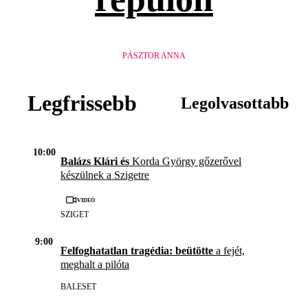
PÁSZTOR ANNA
Legfrissebb
Legolvasottabb
10:00
Balázs Klári és
Korda György gőzerővel
készülnek a Szigetre
Videó
SZIGET
9:00
Felfoghatatlan tragédia: beütötte
a fejét,
meghalt a pilóta
BALESET