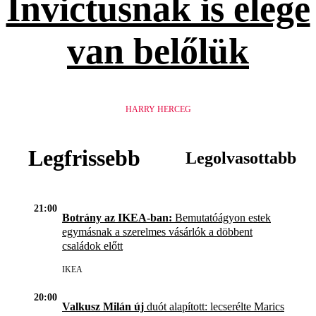
Invictusnak is elege
van belőlük
HARRY HERCEG
Legfrissebb
Legolvasottabb
21:00
Botrány az IKEA-ban:
Bemutatóágyon estek
egymásnak a szerelmes vásárlók a döbbent
családok előtt
IKEA
20:00
Valkusz Milán új
duót alapított: lecserélte Marics