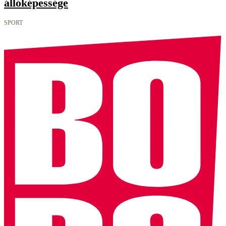
állóképessége
SPORT