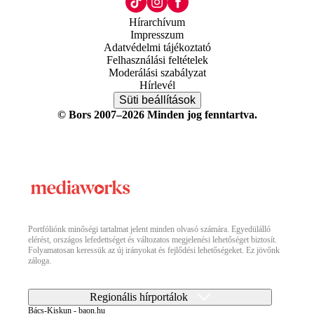
Hírarchívum
Impresszum
Adatvédelmi tájékoztató
Felhasználási feltételek
Moderálási szabályzat
Hírlevél
Süti beállítások
© Bors 2007–2026 Minden jog fenntartva.
Portfóliónk minőségi tartalmat jelent minden olvasó számára. Egyedülálló
elérést, országos lefedettséget és változatos megjelenési lehetőséget biztosít.
Folyamatosan keressük az új irányokat és fejlődési lehetőségeket. Ez jövőnk
záloga.
Regionális hírportálok
Bács-Kiskun - baon.hu