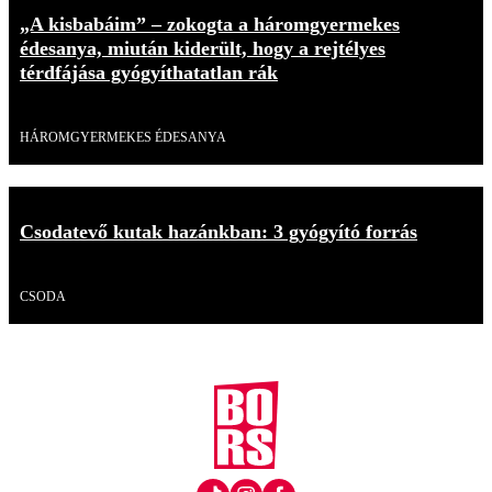
„A kisbabáim” – zokogta a háromgyermekes
édesanya, miután kiderült, hogy a rejtélyes
térdfájása gyógyíthatatlan rák
Videó
HÁROMGYERMEKES ÉDESANYA
Csodatevő kutak hazánkban: 3 gyógyító forrás
Videó
CSODA