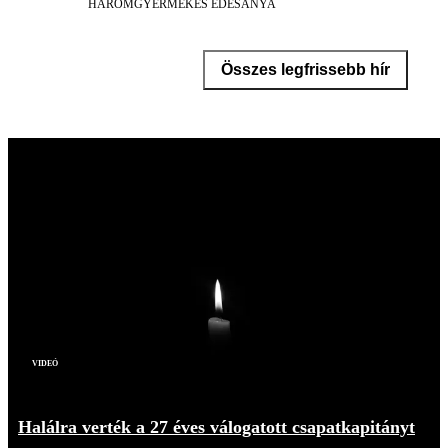
HÁROMGYERMEKES ÉDESANYA
Összes legfrissebb hír
Videó
Halálra verték a 27 éves válogatott csapatkapitányt