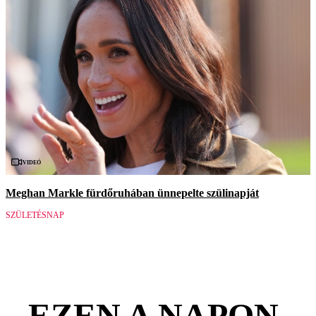
Videó
Meghan Markle fürdőruhában ünnepelte szülinapját
SZÜLETÉSNAP
EZEN A NAPON