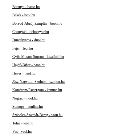
Baranya - bama.hu
Békés - beol.hu
Borsod-Abaúj-Zemplén - boon.hu
Csongrád - delmagyar.hu
Dunaújváros - duol.hu
Fejér - feol.hu
Győr-Moson-Sopron - kisalfold.hu
Hajdú-Bihar - haon.hu
Heves - heol.hu
Jász-Nagykun-Szolnok - szoljon.hu
Komárom-Esztergom - kemma.hu
Nógrád - nool.hu
Somogy - sonline.hu
Szabolcs-Szatmár-Bereg - szon.hu
Tolna - teol.hu
Vas - vaol.hu