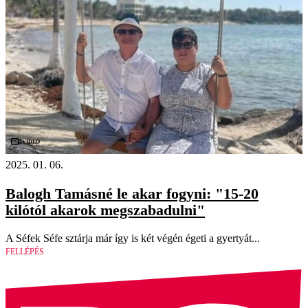
Videó
2025. 01. 06.
Balogh Tamásné le akar fogyni: "15-20
kilótól akarok megszabadulni"
A Séfek Séfe sztárja már így is két végén égeti a gyertyát...
FELLÉPÉS