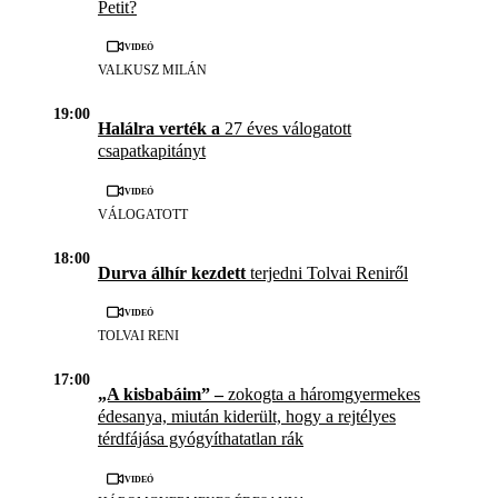
Petit?
Videó
VALKUSZ MILÁN
19:00
Halálra verték a
27 éves válogatott
csapatkapitányt
Videó
VÁLOGATOTT
18:00
Durva álhír kezdett
terjedni Tolvai Reniről
Videó
TOLVAI RENI
17:00
„A kisbabáim” –
zokogta a háromgyermekes
édesanya, miután kiderült, hogy a rejtélyes
térdfájása gyógyíthatatlan rák
Videó