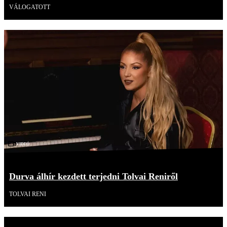
VÁLOGATOTT
Videó
Durva álhír kezdett terjedni Tolvai Reniről
TOLVAI RENI