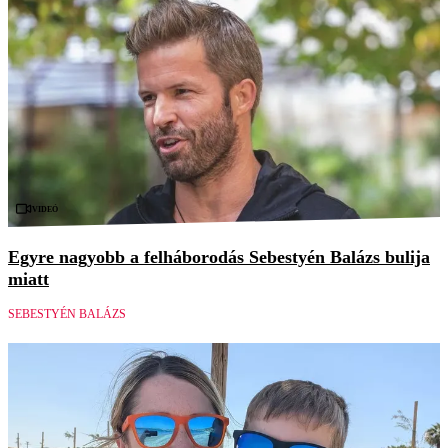
Videó
Egyre nagyobb a felháborodás Sebestyén Balázs bulija
miatt
SEBESTYÉN BALÁZS