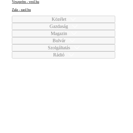
Veszprém - veol.hu
Zala - zaol.hu
Közélet
Gazdaság
Magazin
Bulvár
Szolgáltatás
Rádió