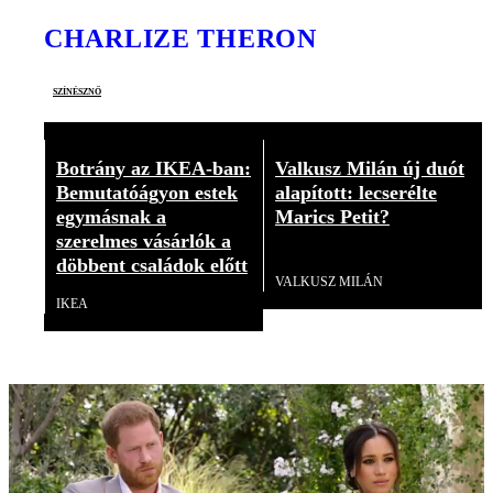
CHARLIZE THERON
színésznő
Botrány az IKEA-ban:
Valkusz Milán új duót
Bemutatóágyon estek
alapított: lecserélte
egymásnak a
Marics Petit?
szerelmes vásárlók a
Videó
döbbent családok előtt
VALKUSZ MILÁN
IKEA