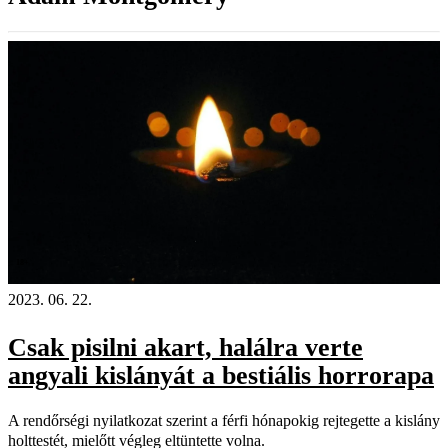
18+
2023. 06. 22.
Csak pisilni akart, halálra verte
angyali kislányát a bestiális horrorapa
A rendőrségi nyilatkozat szerint a férfi hónapokig rejtegette a kislány
holttestét, mielőtt végleg eltüntette volna.