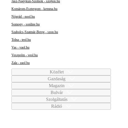
Jász-Nagykun-Szolnok - szoljon.hu
Komárom-Esztergom - kemma.hu
Nógrád - nool.hu
Somogy - sonline.hu
Szabolcs-Szatmár-Bereg - szon.hu
Tolna - teol.hu
Vas - vaol.hu
Veszprém - veol.hu
Zala - zaol.hu
Közélet
Gazdaság
Magazin
Bulvár
Szolgáltatás
Rádió