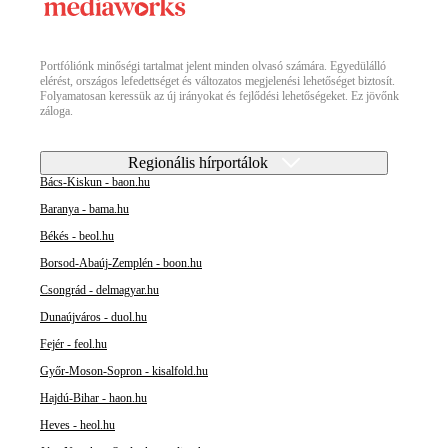
Portfóliónk minőségi tartalmat jelent minden olvasó számára. Egyedülálló
elérést, országos lefedettséget és változatos megjelenési lehetőséget biztosít.
Folyamatosan keressük az új irányokat és fejlődési lehetőségeket. Ez jövőnk
záloga.
Regionális hírportálok
Bács-Kiskun - baon.hu
Baranya - bama.hu
Békés - beol.hu
Borsod-Abaúj-Zemplén - boon.hu
Csongrád - delmagyar.hu
Dunaújváros - duol.hu
Fejér - feol.hu
Győr-Moson-Sopron - kisalfold.hu
Hajdú-Bihar - haon.hu
Heves - heol.hu