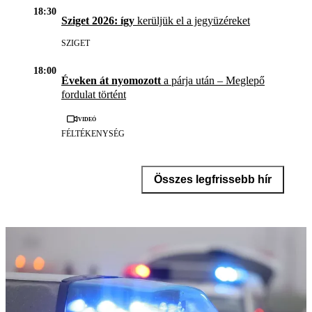
18:30
Sziget 2026: így
kerüljük el a jegyüzéreket
SZIGET
18:00
Éveken át nyomozott
a párja után – Meglepő
fordulat történt
Videó
FÉLTÉKENYSÉG
Összes legfrissebb hír