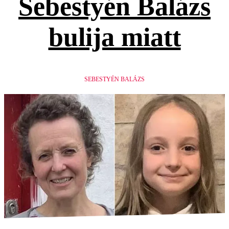
Sebestyén Balázs
bulija miatt
SEBESTYÉN BALÁZS