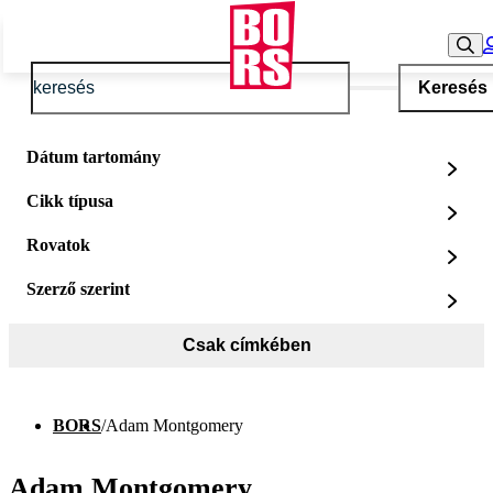
Keresés
Dátum tartomány
Cikk típusa
Rovatok
Szerző szerint
Csak címkében
BORS
/
Adam Montgomery
Adam Montgomery