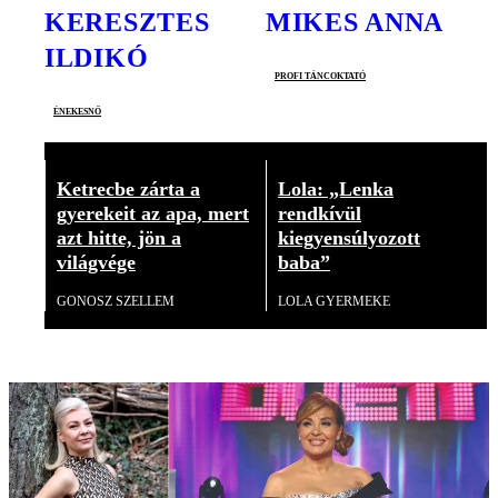
KERESZTES
MIKES ANNA
ILDIKÓ
profi táncoktató
énekesnő
Ketrecbe zárta a
Lola: „Lenka
gyerekeit az apa, mert
rendkívül
azt hitte, jön a
kiegyensúlyozott
világvége
baba”
GONOSZ SZELLEM
LOLA GYERMEKE