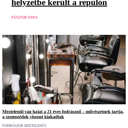
helyzetbe került a repülőn
PÁSZTOR ANNA
Videó
Meztelenül vág hajat a 21 éves fodrásznő – művészetnek tartja,
a szomszédok viszont kiakadtak
FODRÁSZOK MEZTELENÜL