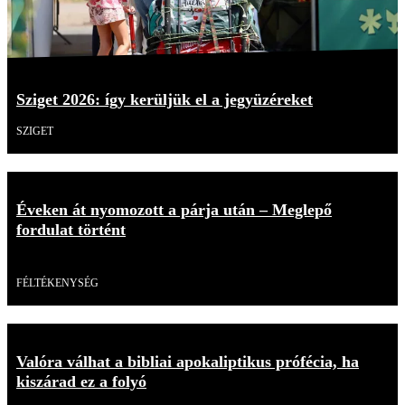
Sziget 2026: így kerüljük el a jegyüzéreket
SZIGET
Éveken át nyomozott a párja után – Meglepő
fordulat történt
Videó
FÉLTÉKENYSÉG
Valóra válhat a bibliai apokaliptikus prófécia, ha
kiszárad ez a folyó