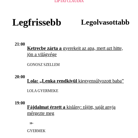
LIPTAI CLAUDIA
Legfrissebb
Legolvasottabb
21:00
Ketrecbe zárta a
gyerekeit az apa, mert azt hitte,
jön a világvége
GONOSZ SZELLEM
20:00
Lola: „Lenka rendkívül
kiegyensúlyozott baba”
LOLA GYERMEKE
19:00
Fájdalmat érzett a
kislány: rájött, saját anyja
mérgezte meg
18+
GYERMEK