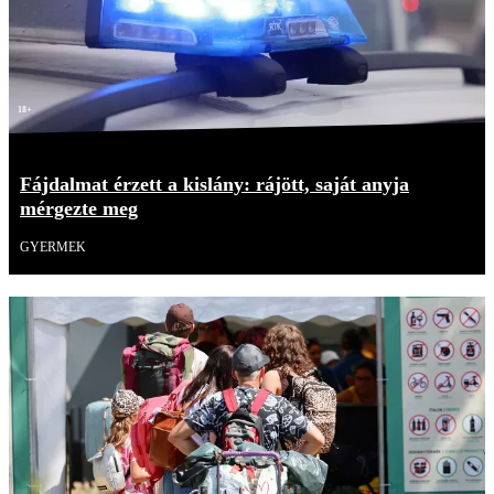
18+
Fájdalmat érzett a kislány: rájött, saját anyja
mérgezte meg
GYERMEK