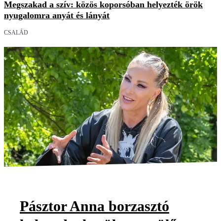
Megszakad a szív: közös koporsóban helyezték örök
nyugalomra anyát és lányát
CSALÁD
Pásztor Anna borzasztó