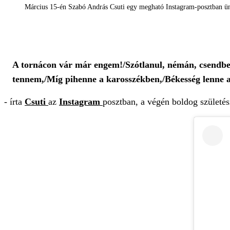
Március 15-én Szabó András Csuti egy megható Instagram-posztban ü
A tornácon vár már engem!/Szótlanul, némán, csendb
tennem,/Míg pihenne a karosszékben,/Békesség lenne a
- írta
Csuti
az
Instagram
posztban, a végén boldog születé