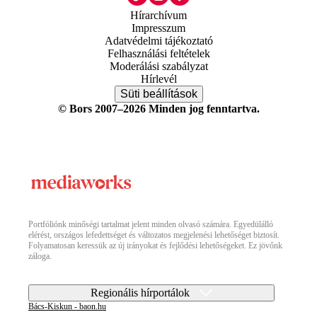
Hírarchívum
Impresszum
Adatvédelmi tájékoztató
Felhasználási feltételek
Moderálási szabályzat
Hírlevél
Süti beállítások
© Bors 2007–2026 Minden jog fenntartva.
Portfóliónk minőségi tartalmat jelent minden olvasó számára. Egyedülálló
elérést, országos lefedettséget és változatos megjelenési lehetőséget biztosít.
Folyamatosan keressük az új irányokat és fejlődési lehetőségeket. Ez jövőnk
záloga.
Regionális hírportálok
Bács-Kiskun - baon.hu