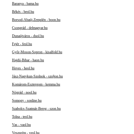
Baranya - bama.hu
Békés - beol.hu
Borsod-Abaúj-Zemplén - boon.hu
Csongrád - delmagyar.hu
Dunaújváros - duol.hu
Fejér - feol.hu
Győr-Moson-Sopron - kisalfold.hu
Hajdú-Bihar - haon.hu
Heves - heol.hu
Jász-Nagykun-Szolnok - szoljon.hu
Komárom-Esztergom - kemma.hu
Nógrád - nool.hu
Somogy - sonline.hu
Szabolcs-Szatmár-Bereg - szon.hu
Tolna - teol.hu
Vas - vaol.hu
Veszprém - veol.hu