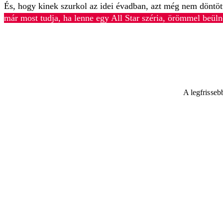
És, hogy kinek szurkol az idei évadban, azt még nem döntöt
már most tudja, ha lenne egy All Star széria, örömmel beül
A legfrisseb