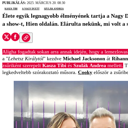
PUBLIKÁLÁS:
2025. MÁRCIUS 20. 08:30
kasza tibi
A Nagy Duett
Szulák Andrea
Élete egyik legnagyobb élményének tartja a Nagy 
a show-t, Hien oldalán. Elárulta nekünk, mi volt a 
Aligha fogadtak sokan arra annak idején, hogy a lemezlovas
a "
Lehetsz Királytól
" kezdve
Michael Jacksonon
át
Rihann
zsűriként szerepelt
Kasza Tibi
és
Szulák Andrea
mellett.
Tí
legkedveltebb szórakoztató műsora.
Cooky
először a zsűribe