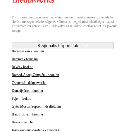
Portfóliónk minőségi tartalmat jelent minden olvasó számára. Egyedülálló
elérést, országos lefedettséget és változatos megjelenési lehetőséget biztosít.
Folyamatosan keressük az új irányokat és fejlődési lehetőségeket. Ez jövőnk
záloga.
Regionális hírportálok
Bács-Kiskun - baon.hu
Baranya - bama.hu
Békés - beol.hu
Borsod-Abaúj-Zemplén - boon.hu
Csongrád - delmagyar.hu
Dunaújváros - duol.hu
Fejér - feol.hu
Győr-Moson-Sopron - kisalfold.hu
Hajdú-Bihar - haon.hu
Heves - heol.hu
Jász-Nagykun-Szolnok - szoljon.hu