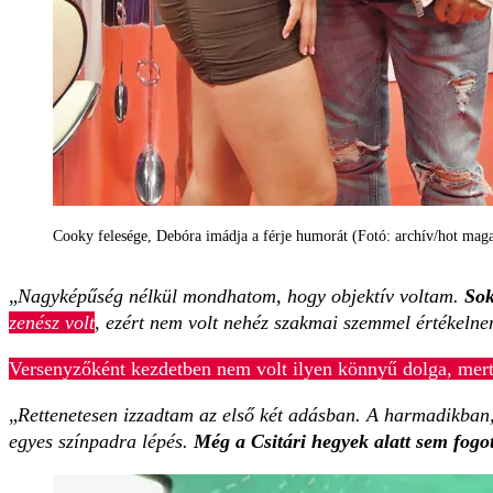
Cooky felesége, Debóra imádja a férje humorát (Fotó: archív/hot mag
„
Nagyképűség nélkül mondhatom, hogy objektív voltam.
Sok
zenész volt
, ezért nem volt nehéz szakmai szemmel értékeln
Versenyzőként kezdetben nem volt ilyen könnyű dolga, mert
„
Rettenetesen izzadtam az első két adásban. A harmadikban,
egyes színpadra lépés.
Még a Csitári hegyek alatt sem fogot