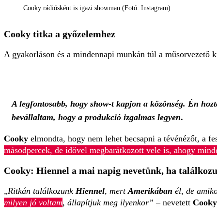
Cooky rádiósként is igazi showman (Fotó: Instagram)
Cooky titka a győzelemhez
A gyakorláson és a mindennapi munkán túl a műsorvezető kih
A legfontosabb, hogy show-t kapjon a közönség. Én hozt
bevállaltam, hogy a produkció izgalmas legyen
.
Cooky
elmondta, hogy nem lehet becsapni a tévénézőt, a fe
másodpercek, de idővel megbarátkozott vele is, ahogy mind
Cooky: Hiennel a mai napig nevetünk, ha találkoz
„
Ritkán találkozunk
Hiennel
, mert
Amerikában
él, de amiko
milyen jó voltam
, állapítjuk meg ilyenkor”
–
nevetett
Cooky