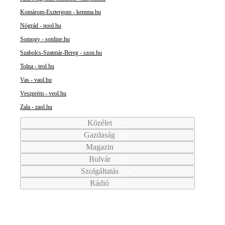
Komárom-Esztergom - kemma.hu
Nógrád - nool.hu
Somogy - sonline.hu
Szabolcs-Szatmár-Bereg - szon.hu
Tolna - teol.hu
Vas - vaol.hu
Veszprém - veol.hu
Zala - zaol.hu
Közélet
Gazdaság
Magazin
Bulvár
Szolgáltatás
Rádió