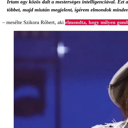
Írtam egy közös dalt a mesterséges intelligenciával. Ezt
többet, majd miután megjelent, ígérem elmondok minden
– mesélte Szikora Róbert, aki
elmondta, hogy milyen gondol