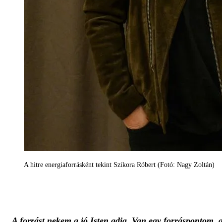
A hitre energiaforrásként tekint Szikora Róbert (Fotó: Nagy Zoltán)
A forrást nekem a jó Isten adja. Van egy forráspontom,