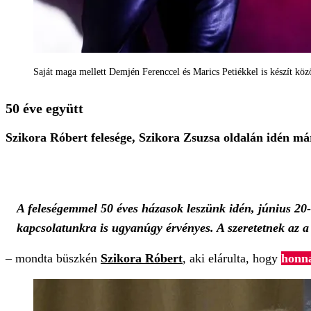
Saját maga mellett Demjén Ferenccel és Marics Petiékkel is készít köz
50 éve együtt
Szikora Róbert felesége, Szikora Zsuzsa oldalán idén már
A feleségemmel 50 éves házasok leszünk idén, június 20
kapcsolatunkra is ugyanúgy érvényes. A szeretetnek az
– mondta büszkén
Szikora Róbert
, aki elárulta, hogy
honna