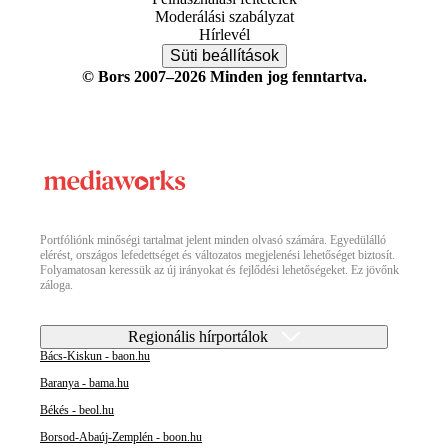
Moderálási szabályzat
Hírlevél
Süti beállítások
© Bors 2007–2026 Minden jog fenntartva.
Portfóliónk minőségi tartalmat jelent minden olvasó számára. Egyedülálló
elérést, országos lefedettséget és változatos megjelenési lehetőséget biztosít.
Folyamatosan keressük az új irányokat és fejlődési lehetőségeket. Ez jövőnk
záloga.
Regionális hírportálok
Bács-Kiskun - baon.hu
Baranya - bama.hu
Békés - beol.hu
Borsod-Abaúj-Zemplén - boon.hu