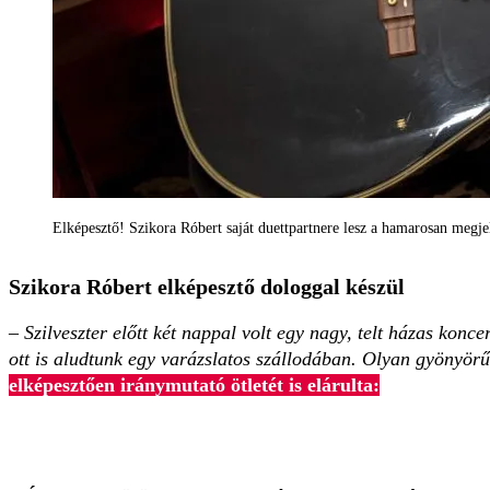
Elképesztő! Szikora Róbert saját duettpartnere lesz a hamarosan megje
Szikora Róbert elképesztő dologgal készül
– Szilveszter előtt két nappal volt egy nagy, telt házas kon
ott is aludtunk egy varázslatos szállodában. Olyan gyönyör
elképesztően iránymutató ötletét is elárulta: