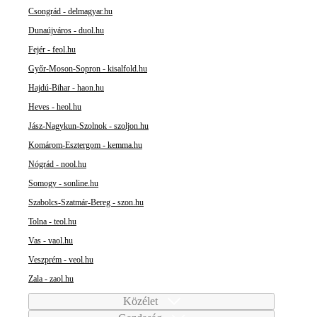
Csongrád - delmagyar.hu
Dunaújváros - duol.hu
Fejér - feol.hu
Győr-Moson-Sopron - kisalfold.hu
Hajdú-Bihar - haon.hu
Heves - heol.hu
Jász-Nagykun-Szolnok - szoljon.hu
Komárom-Esztergom - kemma.hu
Nógrád - nool.hu
Somogy - sonline.hu
Szabolcs-Szatmár-Bereg - szon.hu
Tolna - teol.hu
Vas - vaol.hu
Veszprém - veol.hu
Zala - zaol.hu
Közélet