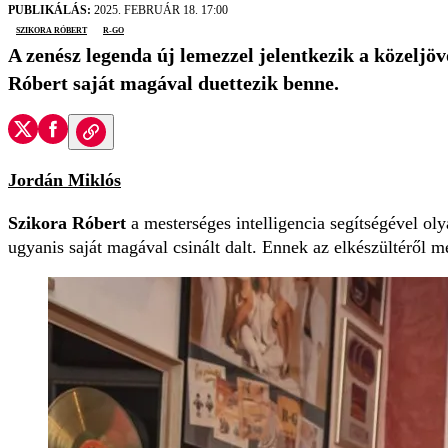
PUBLIKÁLÁS:
2025. FEBRUÁR 18. 17:00
Szikora Róbert
R-Go
A zenész legenda új lemezzel jelentkezik a közeljö
Róbert saját magával duettezik benne.
Jordán Miklós
Szikora Róbert
a mesterséges intelligencia segítségével ol
ugyanis saját magával csinált dalt. Ennek az elkészültéről m