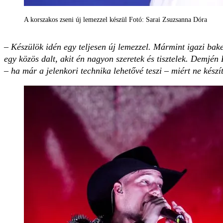
A korszakos zseni új lemezzel készül Fotó: Sarai Zsuzsanna Dóra
– Készülök idén egy teljesen új lemezzel. Mármint igazi ba
egy közös dalt, akit én nagyon szeretek és tisztelek. Demjén 
– ha már a jelenkori technika lehetővé teszi – miért ne kés