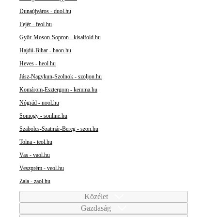
Dunaújváros - duol.hu
Fejér - feol.hu
Győr-Moson-Sopron - kisalfold.hu
Hajdú-Bihar - haon.hu
Heves - heol.hu
Jász-Nagykun-Szolnok - szoljon.hu
Komárom-Esztergom - kemma.hu
Nógrád - nool.hu
Somogy - sonline.hu
Szabolcs-Szatmár-Bereg - szon.hu
Tolna - teol.hu
Vas - vaol.hu
Veszprém - veol.hu
Zala - zaol.hu
Közélet
Gazdaság