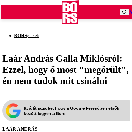
BORS
/
Celeb
Laár András Galla Miklósról:
Ezzel, hogy ő most "megőrült",
én nem tudok mit csinálni
Itt állíthatja be, hogy a Google keresőben elsők
között legyen a Bors
LAÁR ANDRÁS