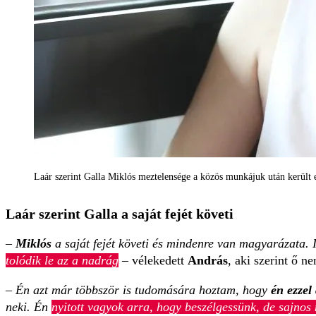
Laár szerint Galla Miklós meztelensége a közös munkájuk után került
Laár szerint Galla a saját fejét követi
–
Miklós
a saját fejét követi és mindenre van magyarázata. I
tolódik le az a nadrág
– vélekedett
András
, aki szerint ő n
–
Én azt már többször is tudomására hoztam, hogy
én ezzel
neki. Én
nyitott vagyok arra, hogy beszélgessünk, de sajnos