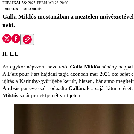
PUBLIKÁLÁS:
2025. FEBRUÁR 23. 20:30
meztelen
Galla Miklós
Galla Miklós mostanában a meztelen művészetével h
neki.
H. L.L.
Az egykor népszerű nevettető,
Galla Miklós
néhány nappal e
A L’art pour l’art hajdani tagja azonban már 2021 óta saját e
újítás a Karinthy-gyűrűjébe került, hiszen, bár anno megíté
András
pár éve ezért odaadta
Gallának
a saját kitüntetését
Miklós
saját projektjeinél volt jelen.