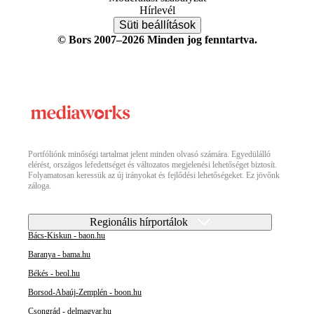
Hírlevél
Süti beállítások
© Bors 2007–2026 Minden jog fenntartva.
Portfóliónk minőségi tartalmat jelent minden olvasó számára. Egyedülálló
elérést, országos lefedettséget és változatos megjelenési lehetőséget biztosít.
Folyamatosan keressük az új irányokat és fejlődési lehetőségeket. Ez jövőnk
záloga.
Regionális hírportálok
Bács-Kiskun - baon.hu
Baranya - bama.hu
Békés - beol.hu
Borsod-Abaúj-Zemplén - boon.hu
Csongrád - delmagyar.hu