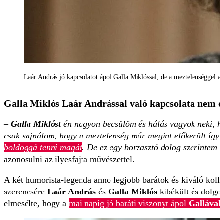
Laár András jó kapcsolatot ápol Galla Miklóssal, de a meztelenséggel
Galla Miklós Laár Andrással való kapcsolata nem 
–
Galla Miklóst
én nagyon becsülöm és hálás vagyok neki, h
csak sajnálom, hogy a meztelenség már megint előkerült így
boldoggá tenni magát
. De ez egy borzasztó dolog szerintem
azonosulni az ilyesfajta művészettel.
A két humorista-legenda anno legjobb barátok és kiváló ko
szerencsére
Laár András
és
Galla Miklós
kibékült és dolg
elmesélte, hogy a
mai napig jó baráti viszonyt ápol
Galláva