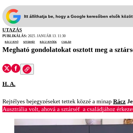
Itt állíthatja be, hogy a Google keresőben elsők közö
UTAZÁS
PUBLIKÁLÁS:
2025. JANUÁR 13. 11:30
Rácz JEnő
sztárséf
Rácz Jenőék
család
Megható gondolatokat osztott meg a sztárs
H. A.
Rejtélyes bejegyzéseket tettek közzé a minap
Rácz
Je
Ausztrália volt, ahová a sztárséf a családjához érkeze