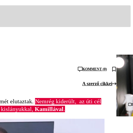
KOMMENT (0)
A szerző cikkei
smét elutaztak.
Nemrég kiderült, az úti cél
a kislányukkal,
Kamillával
.