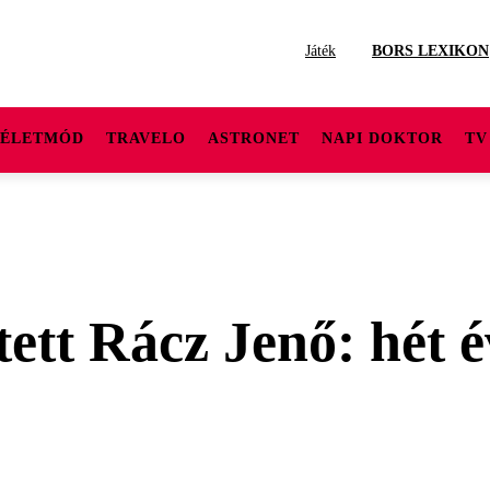
Játék
BORS LEXIKON
ÉLETMÓD
TRAVELO
ASTRONET
NAPI DOKTOR
TV
ett Rácz Jenő: hét é