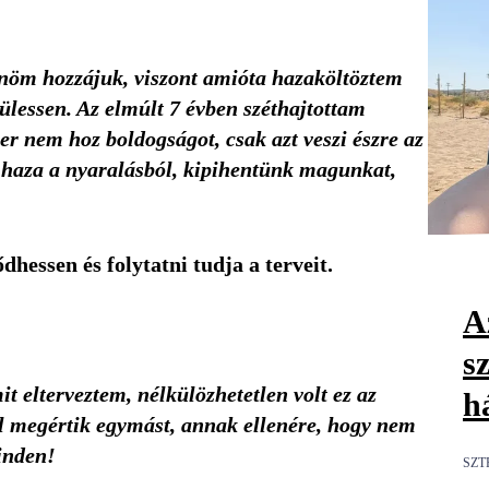
lnöm hozzájuk, viszont amióta hazaköltöztem
ülessen. Az elmúlt 7 évben széthajtottam
 nem hoz boldogságot, csak azt veszi észre az
k haza a nyaralásból, kipihentünk magunkat,
dhessen és folytatni tudja a terveit.
Az
s
 elterveztem, nélkülözhetetlen volt ez az
h
ól megértik egymást, annak ellenére, hogy nem
inden!
SZT