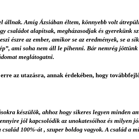
el állnak. Amíg Ázsiában éltem, könnyebb volt átrepü
ogy családot alapítsak, megházasodjak és gyerekünk sz
 észre az ember, amikor se az eredmények, se a siker
gép”, ami soha nem áll le pihenni. Bár nemrég jöttün
ládomat meglátogatni.
 erre az utazásra, annak érdekében, hogy továbbfejlő
sokra készülök, ahhoz hogy sikeres legyen minden amit
ennyire jól kapcsolódik az unokatesóihoz és milyen j
 család 100%-át , szuper boldog vagyok. A család a m