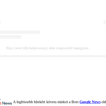
Rácz Jenő (@chefjenoracz) által megosztott bejegyzés
A legfrissebb hírekért kövess minket a Bors
Google News
old