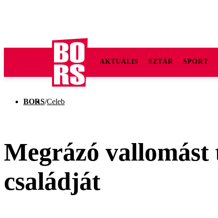
AKTUÁLIS
SZTÁR
SPORT
BORS
/
Celeb
Megrázó vallomást t
családját