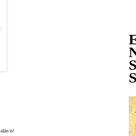
alán is!