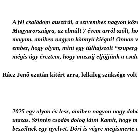
A fél családom ausztrál, a szívemhez nagyon köz
Magyarországra, az elmúlt 7 évem arról szólt, h
magam, amiben nagyon könnyű kiégni! Onnan veszi
ember, hogy olyan, mint egy túlhajszolt “szuper
mégis úgy éreztem, hogy muszáj eljöjjünk a csa
Rácz Jenő ezután kitért arra, lelkileg szüksége volt
2025 egy olyan év lesz, amiben nagyon nagy dobá
utazás. Szintén csodás dolog látni
Kamit
, hogy m
beszélnek egy nyelvet.
Dóri
is végre megismerte a