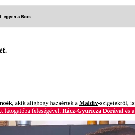
tt legyen a Bors
éf.
nőék
, akik alighogy hazaértek a
Maldív
-szigetekről, i
tt látogatóba feleségével,
Rácz-Gyuricza Dórával
és 