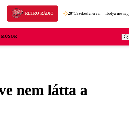
RETRO RÁDIÓ
28°C
Székesfehérvár
Ibolya névnap
 MŰSOR
ve nem látta a