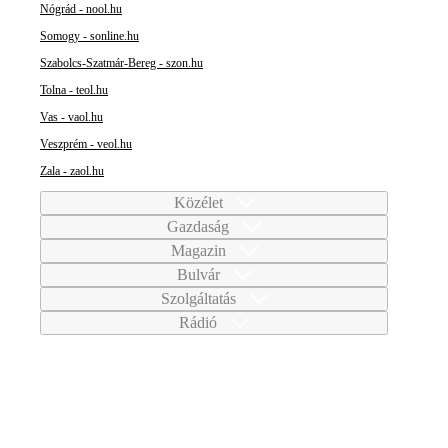
Nógrád - nool.hu
Somogy - sonline.hu
Szabolcs-Szatmár-Bereg - szon.hu
Tolna - teol.hu
Vas - vaol.hu
Veszprém - veol.hu
Zala - zaol.hu
Közélet
Gazdaság
Magazin
Bulvár
Szolgáltatás
Rádió