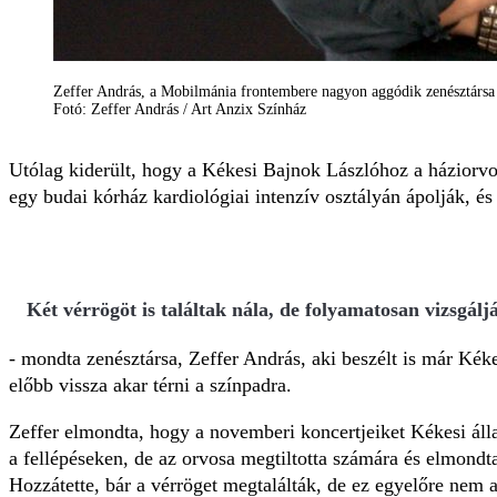
Zeffer András, a Mobilmánia frontembere nagyon aggódik zenésztársa
Fotó: Zeffer András / Art Anzix Színház
Utólag kiderült, hogy a Kékesi Bajnok Lászlóhoz a háziorvosa
egy budai kórház kardiológiai intenzív osztályán ápolják, és a
Két vérrögöt is találtak nála, de folyamatosan vizsgálj
- mondta zenésztársa, Zeffer András, aki beszélt is már Kék
előbb vissza akar térni a színpadra.
Zeffer elmondta, hogy a novemberi koncertjeiket Kékesi álla
a fellépéseken, de az orvosa megtiltotta számára és elmondta
Hozzátette, bár a vérröget megtalálták, de ez egyelőre nem a