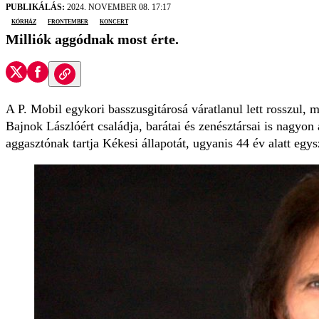
PUBLIKÁLÁS:
2024. NOVEMBER 08. 17:17
kórház
frontember
koncert
Milliók aggódnak most érte.
A P. Mobil egykori basszusgitárosá váratlanul lett rosszul, m
Bajnok Lászlóért családja, barátai és zenésztársai is nagyo
aggasztónak tartja Kékesi állapotát, ugyanis 44 év alatt egy