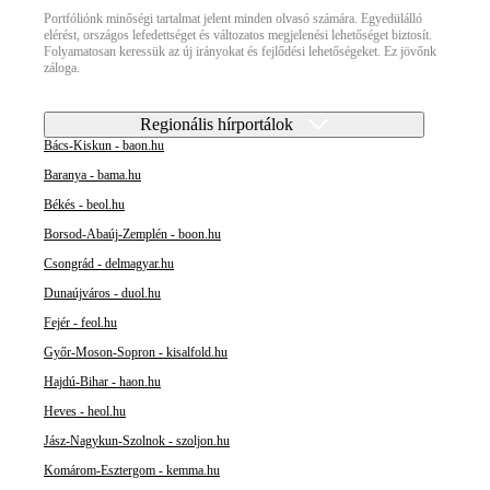
Portfóliónk minőségi tartalmat jelent minden olvasó számára. Egyedülálló
elérést, országos lefedettséget és változatos megjelenési lehetőséget biztosít.
Folyamatosan keressük az új irányokat és fejlődési lehetőségeket. Ez jövőnk
záloga.
Regionális hírportálok
Bács-Kiskun - baon.hu
Baranya - bama.hu
Békés - beol.hu
Borsod-Abaúj-Zemplén - boon.hu
Csongrád - delmagyar.hu
Dunaújváros - duol.hu
Fejér - feol.hu
Győr-Moson-Sopron - kisalfold.hu
Hajdú-Bihar - haon.hu
Heves - heol.hu
Jász-Nagykun-Szolnok - szoljon.hu
Komárom-Esztergom - kemma.hu