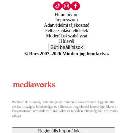
Hírarchívum
Impresszum
Adatvédelmi tájékoztató
Felhasználási feltételek
Moderálási szabályzat
Hírlevél
Süti beállítások
© Bors 2007–2026 Minden jog fenntartva.
Portfóliónk minőségi tartalmat jelent minden olvasó számára. Egyedülálló
elérést, országos lefedettséget és változatos megjelenési lehetőséget biztosít.
Folyamatosan keressük az új irányokat és fejlődési lehetőségeket. Ez jövőnk
záloga.
Regionális hírportálok