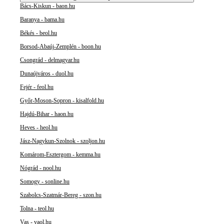
Bács-Kiskun - baon.hu
Baranya - bama.hu
Békés - beol.hu
Borsod-Abaúj-Zemplén - boon.hu
Csongrád - delmagyar.hu
Dunaújváros - duol.hu
Fejér - feol.hu
Győr-Moson-Sopron - kisalfold.hu
Hajdú-Bihar - haon.hu
Heves - heol.hu
Jász-Nagykun-Szolnok - szoljon.hu
Komárom-Esztergom - kemma.hu
Nógrád - nool.hu
Somogy - sonline.hu
Szabolcs-Szatmár-Bereg - szon.hu
Tolna - teol.hu
Vas - vaol.hu