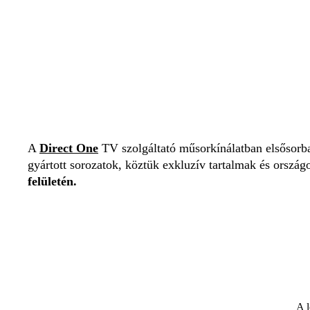
A
Direct One
TV szolgáltató műsorkínálatban elsősorba
gyártott sorozatok, köztük exkluzív tartalmak és orszá
felületén.
A l