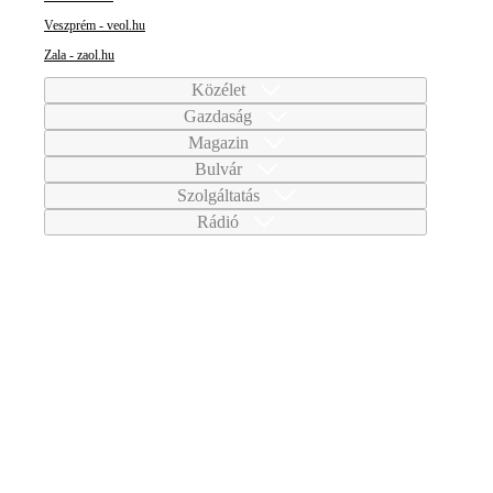
Veszprém - veol.hu
Zala - zaol.hu
Közélet
Gazdaság
Magazin
Bulvár
Szolgáltatás
Rádió