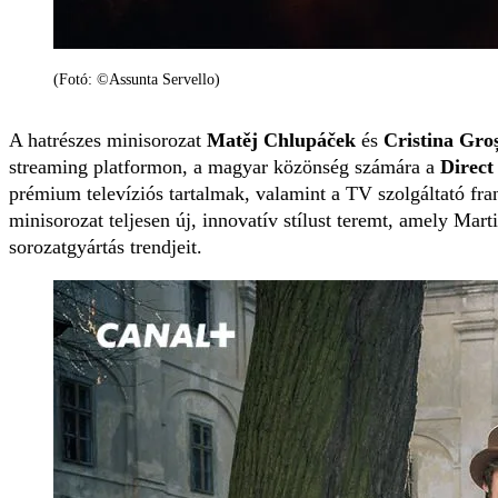
(Fotó: ©Assunta Servello)
A hatrészes minisorozat
Matěj Chlupáček
és
Cristina Gro
streaming platformon, a magyar közönség számára a
Direct
prémium televíziós tartalmak, valamint a TV szolgáltató fra
minisorozat teljesen új, innovatív stílust teremt, amely Ma
sorozatgyártás trendjeit.