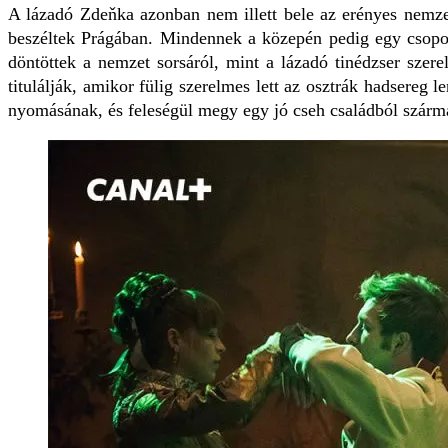
A lázadó Zdeňka azonban nem illett bele az erényes nemzet
beszéltek Prágában. Mindennek a közepén pedig egy csoport
döntöttek a nemzet sorsáról, mint a lázadó tinédzser szere
titulálják, amikor fülig szerelmes lett az osztrák hadsereg 
nyomásának, és feleségül megy egy jó cseh családból szár