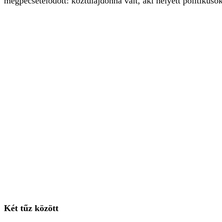
megpecsételődött: köztulajdonná vált, aki helyett politikuso
Két tűz között