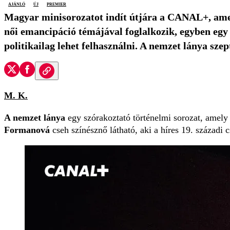
ajánló
új
premier
Magyar minisorozatot indít útjára a CANAL+, amely
női emancipáció témájával foglalkozik, egyben egy 
politikailag lehet felhasználni. A nemzet lánya sze
M. K.
A nemzet lánya
egy szórakoztató történelmi sorozat, amely
Formanová
cseh színésznő látható,
aki a híres 19. századi c