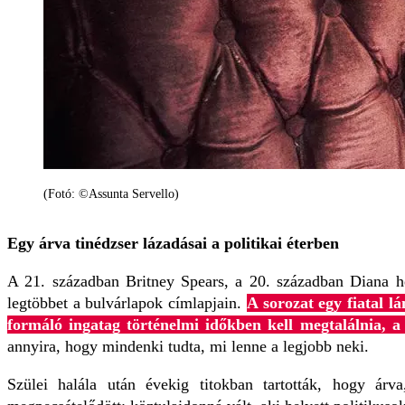
(Fotó: ©Assunta Servello)
Egy árva tinédzser lázadásai a politikai éterben
A 21. században Britney Spears, a 20. században Diana he
legtöbbet a bulvárlapok címlapjain.
A sorozat egy fiatal l
formáló ingatag történelmi időkben kell megtalálnia, 
annyira, hogy mindenki tudta, mi lenne a legjobb neki.
Szülei halála után évekig titokban tartották, hogy árv