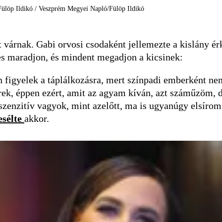
Fülöp Ildikó / Veszprém Megyei Napló/Fülöp Ildikó
 várnak. Gabi orvosi csodaként jellemezte a kislány érk
ges maradjon, és mindent megadjon a kicsinek:
an figyelek a táplálkozásra, mert színpadi emberként n
ek, éppen ezért, amit az agyam kíván, azt száműzöm, 
 szenzitív vagyok, mint azelőtt, ma is ugyanúgy elsí
sélte
akkor.