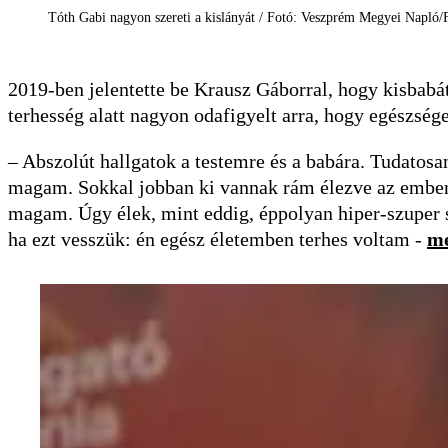
Tóth Gabi nagyon szereti a kislányát / Fotó: Veszprém Megyei Napló/
2019-ben jelentette be Krausz Gáborral, hogy kisbabát
terhesség alatt nagyon odafigyelt arra, hogy egészsé
– Abszolút hallgatok a testemre és a babára. Tudatos
magam. Sokkal jobban ki vannak rám élezve az ember
magam. Úgy élek, mint eddig, éppolyan hiper-szuper
ha ezt vesszük: én egész éle­temben terhes voltam -
me