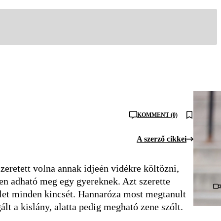
KOMMENT (0)
A szerző cikkei
zeretett volna annak idjeén vidékre költözni,
en adható meg egy gyereknek. Azt szerette
 élet minden kincsét. Hannaróza most megtanult
lt a kislány, alatta pedig megható zene szólt.