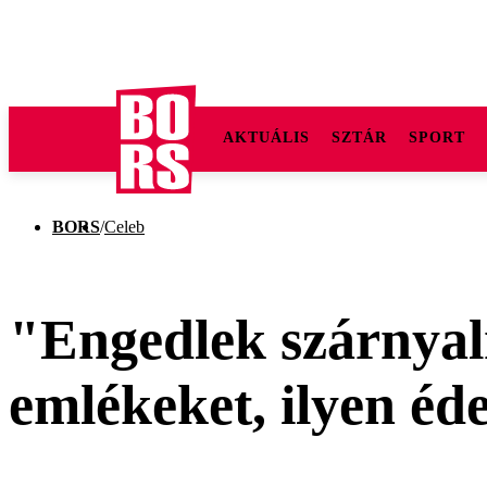
AKTUÁLIS
SZTÁR
SPORT
BORS
/
Celeb
"Engedlek szárnyal
emlékeket, ilyen é