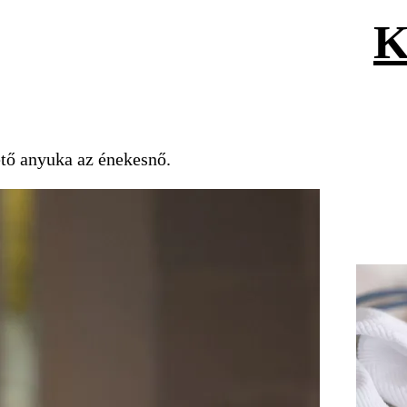
K
rető anyuka az énekesnő.