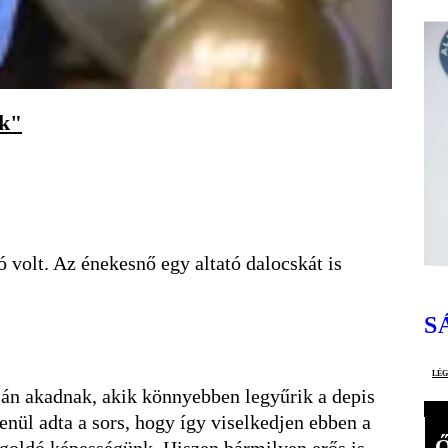
ük"
 volt. Az énekesnő egy altató dalocskát is
S
lé
lán akadnak, akik könnyebben legyűrik a depis
enül adta a sors, hogy így viselkedjen ebben a
Ő
egoldó képességünk. Hiszen bármilyen erős is