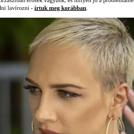
dni lavírozni -
írtuk meg korábban
.