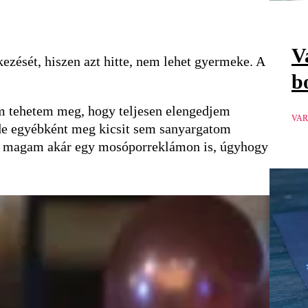
V
ezését, hiszen azt hitte, nem lehet gyermeke. A
b
em tehetem meg, hogy teljesen elengedjem
VAR
de egyébként meg kicsit sem sanyargatom
rom magam akár egy mosóporreklámon is, úgyhogy