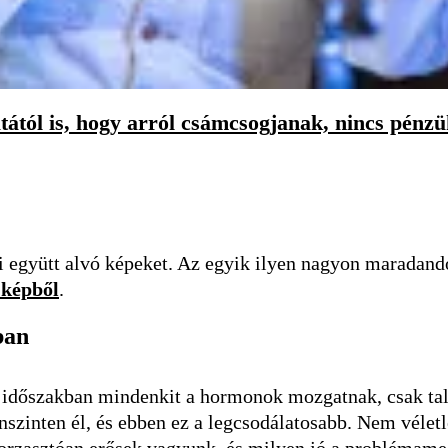
tától is, hogy arról csámcsogjanak, nincs pénz
i együtt alvó képeket. Az egyik ilyen nagyon maradandó
 képből
.
ban
az időszakban mindenkit a hormonok mozgatnak, csak ta
szinten él, és ebben ez a legcsodálatosabb. Nem véletl
 borzasztóan erősek vagyunk, és milyen jó a problémam