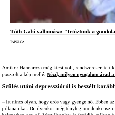
Tóth Gabi vallomása: "Irtóztunk a gondola
TAPOLCA
Amikor Hannaróza még kicsi volt, rendszeresen tett k
posztolt a kép mellé.
Nézd, milyen nyugalom árad a
Szülés utáni depresszióról is beszélt koráb
– Itt nincs olyan, hogy erős vagy gyenge nő. Ebben 
pillanatokat. De ilyenkor még tényleg mindenki ösztön
helyzetben egy nő. Mert ilyenkor is érződik, milyen