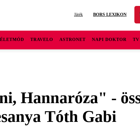
Játék
BORS LEXIKON
ÉLETMÓD
TRAVELO
ASTRONET
NAPI DOKTOR
TV
ni, Hannaróza" - öss
desanya Tóth Gabi