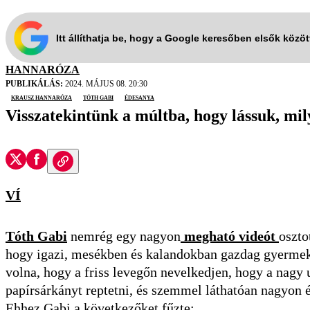
Itt állíthatja be, hogy a Google keresőben elsők közö
HANNARÓZA
PUBLIKÁLÁS:
2024. MÁJUS 08. 20:30
Krausz Hannaróza
Tóth Gabi
édesanya
Visszatekintünk a múltba, hogy lássuk, mi
VÍ
Tóth Gabi
nemrég egy nagyon
megható videót
oszto
hogy igazi, mesékben és kalandokban gazdag gyermekk
volna, hogy a friss levegőn nevelkedjen, hogy a nagy
papírsárkányt reptetni, és szemmel láthatóan nagyon él
Ehhez Gabi a következőket fűzte: