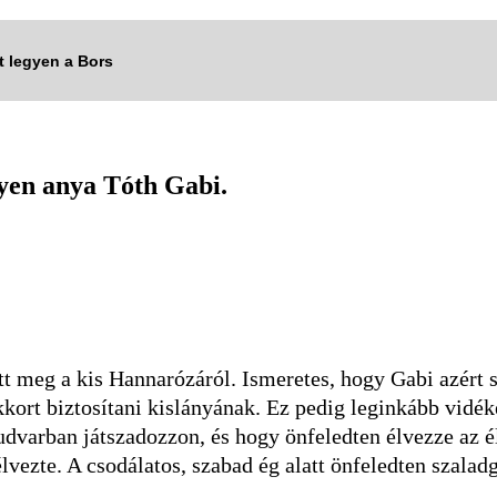
tt legyen a Bors
lyen anya Tóth Gabi.
tt meg a kis Hannarózáról. Ismeretes, hogy Gabi azért s
ort biztosítani kislányának. Ez pedig leginkább vidék
 udvarban játszadozzon, és hogy önfeledten élvezze az
vezte. A csodálatos, szabad ég alatt önfeledten szaladgá