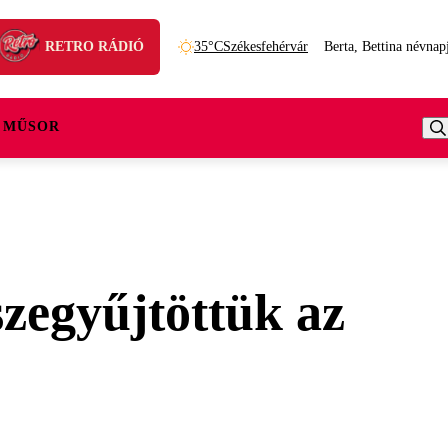
RETRO RÁDIÓ
35°C
Székesfehérvár
Berta, Bettina névnap
 MŰSOR
zegyűjtöttük az