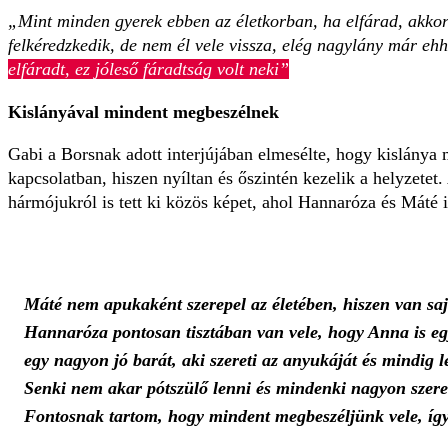
„Mint minden gyerek ebben az életkorban, ha elfárad, akkor
felkéredzkedik, de nem él vele vissza, elég nagylány már eh
elfáradt, ez jóleső fáradtság volt neki”
Kislányával mindent megbeszélnek
Gabi a Borsnak adott interjújában elmesélte, hogy kislánya 
kapcsolatban, hiszen nyíltan és őszintén kezelik a helyzetet
hármójukról is tett ki közös képet, ahol Hannaróza és Máté i
Máté nem apukaként szerepel az életében, hiszen van sa
Hannaróza pontosan tisztában van vele, hogy Anna is egy
egy nagyon jó barát, aki szereti az anyukáját és mindig l
Senki nem akar pótszülő lenni és mindenki nagyon szere
Fontosnak tartom, hogy mindent megbeszéljünk vele, így n