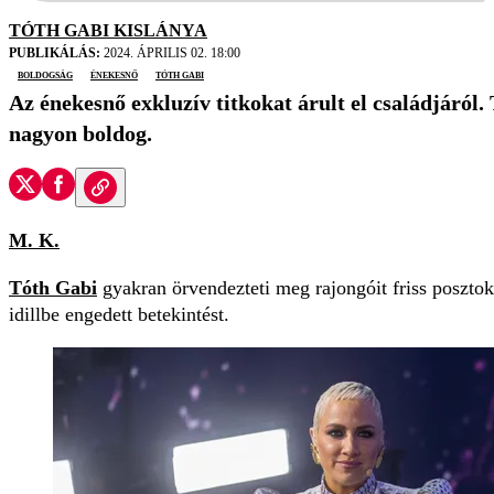
TÓTH GABI KISLÁNYA
PUBLIKÁLÁS:
2024. ÁPRILIS 02. 18:00
boldogság
énekesnő
Tóth Gabi
Az énekesnő exkluzív titkokat árult el családjáról.
nagyon boldog.
M. K.
Tóth Gabi
gyakran örvendezteti meg rajongóit friss posztokk
idillbe engedett betekintést.