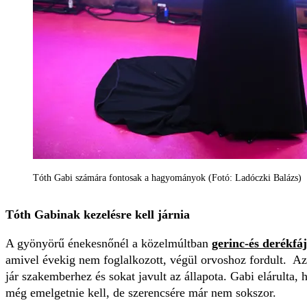
Tóth Gabi számára fontosak a hagyományok (Fotó: Ladóczki Balázs)
Tóth Gabinak kezelésre kell járnia
A gyönyörű énekesnőnél a közelmúltban
gerinc-és derékfá
amivel évekig nem foglalkozott, végül orvoshoz fordult. A
jár szakemberhez és sokat javult az állapota. Gabi elárulta,
még emelgetnie kell, de szerencsére már nem sokszor.