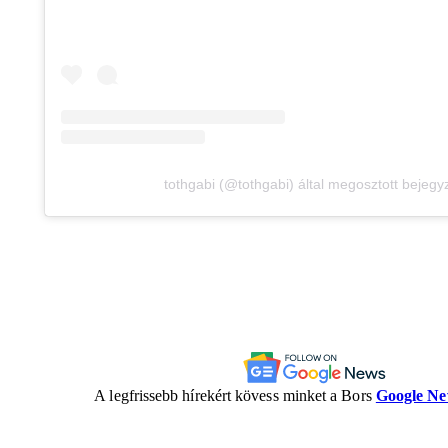
tothgabi (@tothgabi) által megosztott bejegy
A legfrissebb hírekért kövess minket a Bors
Google N