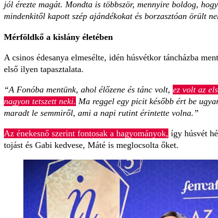
jól érezte magát. Mondta is többször, mennyire boldog, hogy 
mindenkitől kapott szép ajándékokat és borzasztóan örült ne
Mérföldkő a kislány életében
A csinos édesanya elmesélte, idén húsvétkor táncházba men
első ilyen tapasztalata.
“A Fonóba mentünk, ahol élőzene és tánc volt,
ez volt az e
nagyon tetszett neki.
Ma reggel egy picit később ért be ugya
maradt le semmiről, ami a napi rutint érintette volna.”
Az énekesnő szerint fontosak a hagyományok,
így húsvét hét
tojást és Gabi kedvese, Máté is meglocsolta őket.