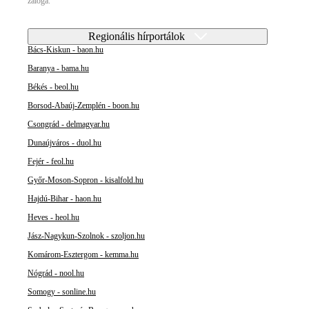
záloga.
Regionális hírportálok
Bács-Kiskun - baon.hu
Baranya - bama.hu
Békés - beol.hu
Borsod-Abaúj-Zemplén - boon.hu
Csongrád - delmagyar.hu
Dunaújváros - duol.hu
Fejér - feol.hu
Győr-Moson-Sopron - kisalfold.hu
Hajdú-Bihar - haon.hu
Heves - heol.hu
Jász-Nagykun-Szolnok - szoljon.hu
Komárom-Esztergom - kemma.hu
Nógrád - nool.hu
Somogy - sonline.hu