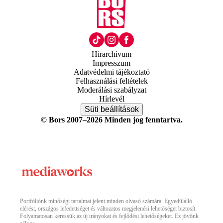
Hírarchívum
Impresszum
Adatvédelmi tájékoztató
Felhasználási feltételek
Moderálási szabályzat
Hírlevél
Süti beállítások
© Bors 2007–2026 Minden jog fenntartva.
Portfóliónk minőségi tartalmat jelent minden olvasó számára. Egyedülálló
elérést, országos lefedettséget és változatos megjelenési lehetőséget biztosít.
Folyamatosan keressük az új irányokat és fejlődési lehetőségeket. Ez jövőnk