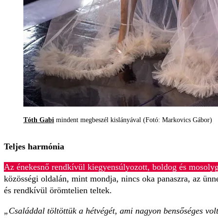
Tóth Gabi
mindent megbeszél kislányával (Fotó: Markovics Gábor)
Teljes harmónia
Az énekesnő rendkívül kiegyensúlyozott, boldog és mosoly
közösségi oldalán, mint mondja, nincs oka panaszra, az ün
és rendkívül örömtelien teltek.
„Családdal töltöttük a hétvégét, ami nagyon bensőséges vo