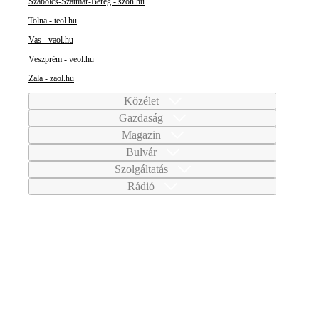
Szabolcs-Szatmár-Bereg - szon.hu
Tolna - teol.hu
Vas - vaol.hu
Veszprém - veol.hu
Zala - zaol.hu
Közélet
Gazdaság
Magazin
Bulvár
Szolgáltatás
Rádió