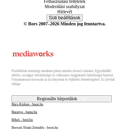
Felhasználási feltételek
Moderálási szabályzat
Hírlevél
Süti beállítások
© Bors 2007–2026 Minden jog fenntartva.
Portfóliónk minőségi tartalmat jelent minden olvasó számára. Egyedülálló
elérést, országos lefedettséget és változatos megjelenési lehetőséget biztosít.
Folyamatosan keressük az új irányokat és fejlődési lehetőségeket. Ez jövőnk
záloga.
Regionális hírportálok
Bács-Kiskun - baon.hu
Baranya - bama.hu
Békés - beol.hu
Borsod-Abaúj-Zemplén - boon.hu