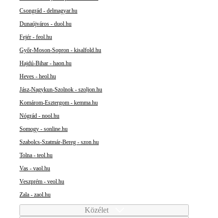
Csongrád - delmagyar.hu
Dunaújváros - duol.hu
Fejér - feol.hu
Győr-Moson-Sopron - kisalfold.hu
Hajdú-Bihar - haon.hu
Heves - heol.hu
Jász-Nagykun-Szolnok - szoljon.hu
Komárom-Esztergom - kemma.hu
Nógrád - nool.hu
Somogy - sonline.hu
Szabolcs-Szatmár-Bereg - szon.hu
Tolna - teol.hu
Vas - vaol.hu
Veszprém - veol.hu
Zala - zaol.hu
Közélet