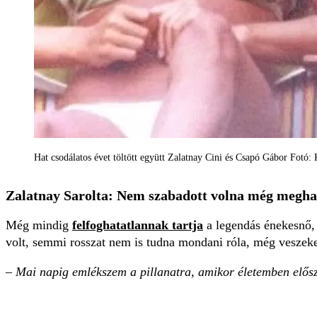
Hat csodálatos évet töltött együtt Zalatnay Cini és Csapó Gábor Fot
Zalatnay Sarolta: Nem szabadott volna még megha
Még mindig
felfoghatatlannak tartja
a legendás énekesnő, 
volt, semmi rosszat nem is tudna mondani róla, még veszeke
– Mai napig emlékszem a pillanatra, amikor életemben elősz