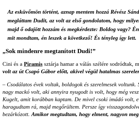
Az esküvőmön történt, aznap mentem hozzá Révész Sándor
megláttam Dudit, az volt az első gondolatom, hogy milyen
majd ő odajött hozzám és megkérdezte: Boldog vagy? Én
mit mondtam, én leszek a következő! És tényleg így lett.
„Sok mindenre megtanított Dudi!”
Cini és a
Piramis
sztárja hamar a válás szélére sodródtak, m
volt az út Csapó Gábor előtt, akivel végül hatalmas szerele
–
Csodálatos évek voltak, boldogok és szerelmesek voltunk. S
nagy mackó volt, aki annyira nyugodt is volt, hogy még vesz
Kugelt, amit korábban kaptam. De mivel csoki imádó volt, e
haragudtam rá, majd megőrültem. Persze így visszagondolva
bezárkózott.
Amikor megtudtam, hogy elment, nagyon megrá