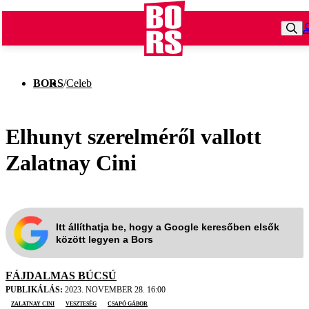
BORS
/
Celeb
Elhunyt szerelméről vallott
Zalatnay Cini
Itt állíthatja be, hogy a Google keresőben elsők
között legyen a Bors
FÁJDALMAS BÚCSÚ
PUBLIKÁLÁS:
2023. NOVEMBER 28. 16:00
zalatnay cini
veszteség
Csapó Gábor