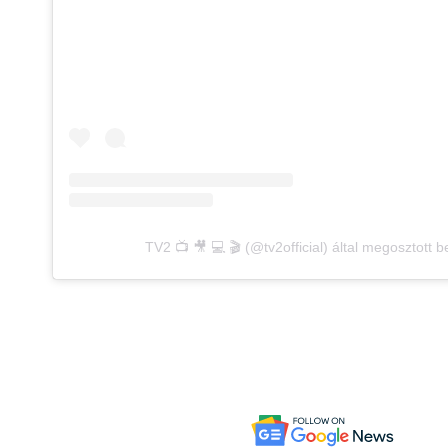
TV2 📺 🎥 💻 🎬 (@tv2official) által megosztott 