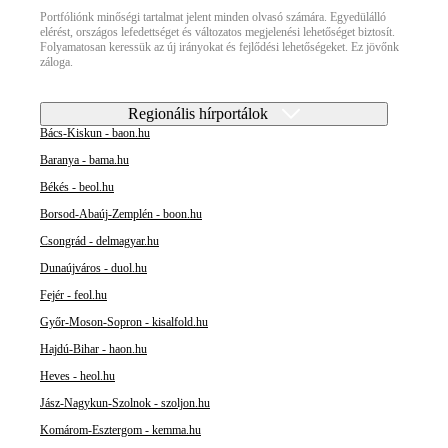
Portfóliónk minőségi tartalmat jelent minden olvasó számára. Egyedülálló
elérést, országos lefedettséget és változatos megjelenési lehetőséget biztosít.
Folyamatosan keressük az új irányokat és fejlődési lehetőségeket. Ez jövőnk
záloga.
Regionális hírportálok
Bács-Kiskun - baon.hu
Baranya - bama.hu
Békés - beol.hu
Borsod-Abaúj-Zemplén - boon.hu
Csongrád - delmagyar.hu
Dunaújváros - duol.hu
Fejér - feol.hu
Győr-Moson-Sopron - kisalfold.hu
Hajdú-Bihar - haon.hu
Heves - heol.hu
Jász-Nagykun-Szolnok - szoljon.hu
Komárom-Esztergom - kemma.hu