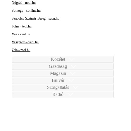
Nógrád - nool.hu
Somogy - sonline.hu
Szabolcs-Szatmár-Bereg - szon.hu
Tolna - teol.hu
Vas - vaol.hu
Veszprém - veol.hu
Zala - zaol.hu
Közélet
Gazdaság
Magazin
Bulvár
Szolgáltatás
Rádió