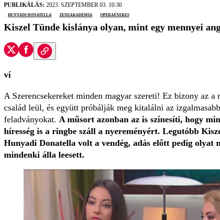
PUBLIKÁLÁS:
2023. SZEPTEMBER 03. 10:30
Hunyadi Donatella
Zeneakadémia
operaénekes
Kiszel Tünde kislánya olyan, mint egy mennyei ang
ví
A Szerencsekereket minden magyar szereti! Ez bizony az a 
család leül, és együtt próbálják meg kitalálni az izgalmasa
feladványokat.
A műsort azonban az is színesíti, hogy m
híresség is a ringbe száll a nyereményért. Legutóbb Kisz
Hunyadi Donatella volt a vendég, adás előtt pedig olyat 
mindenki álla leesett.