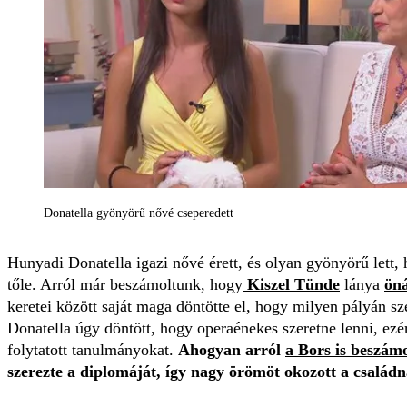
Donatella gyönyörű nővé cseperedett
Hunyadi Donatella igazi nővé érett, és olyan gyönyörű lett, 
tőle. Arról már beszámoltunk, hogy
Kiszel Tünde
lánya
öná
keretei között saját maga döntötte el, hogy milyen pályán sz
Donatella úgy döntött, hogy operaénekes szeretne lenni, ez
folytatott tanulmányokat.
Ahogyan arról
a Bors is beszámo
szerezte a diplomáját, így nagy örömöt okozott a család