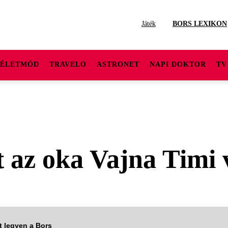
Játék
BORS LEXIKON
ÉLETMÓD
TRAVELO
ASTRONET
NAPI DOKTOR
TV
tt az oka Vajna Timi 
tt legyen a Bors