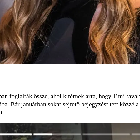
n foglalták össze, ahol kitérnek arra, hogy Timi taval
a. Bár januárban sokat sejtető bejegyzést tett közzé 
lt
.