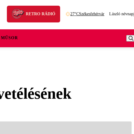
RETRO RÁDIÓ
27°C
Székesfehérvár
László névnap
 MŰSOR
vetélésének