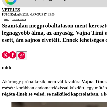
VETÉLÉS
PUBLIKÁLÁS:
2023. MÁRCIUS 17. 13:00
hot!
Vajna Tímea
Számtalan megpróbáltatáson ment keresztül
legnagyobb álma, az anyaság. Vajna Timi a
esett, ám sajnos elvetélt. Ennek lehetséges 
mkb
Akárhogy próbálkozik, nem válik valóra
Vajna Tíme
esését: korábban endometriózissal küzdött, egy műtéte
régóta élnek se veled, se nélküled kapcsolatban
, a 