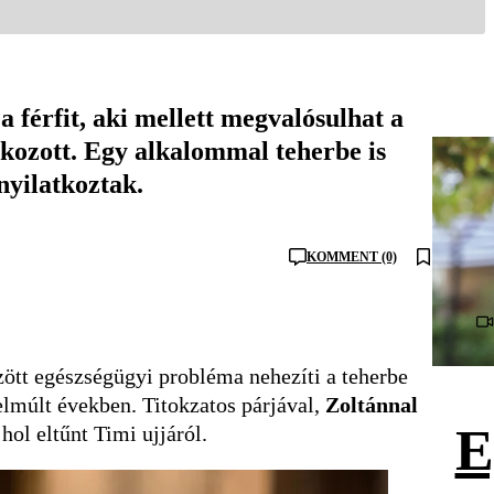
férfit, aki mellett megvalósulhat a
kozott. Egy alkalommal teherbe is
 nyilatkoztak.
KOMMENT (0)
ött egészségügyi probléma nehezíti a teherbe
elmúlt években. Titokzatos párjával,
Zoltánnal
E
 hol eltűnt Timi ujjáról.