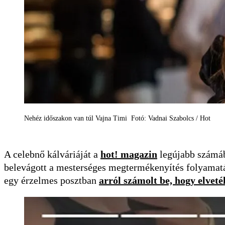
Nehéz időszakon van túl Vajna Timi Fotó: Vadnai Szabolcs / Hot
A celebnő kálváriáját a
hot! magazin
legújabb számába
belevágott a mesterséges megtermékenyítés folyamatáb
egy érzelmes posztban
arról számolt be, hogy elveté