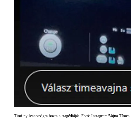
Timi nyilvánosságra hozta a tragédiáját Fotó: Instagram/Vajna Tímea