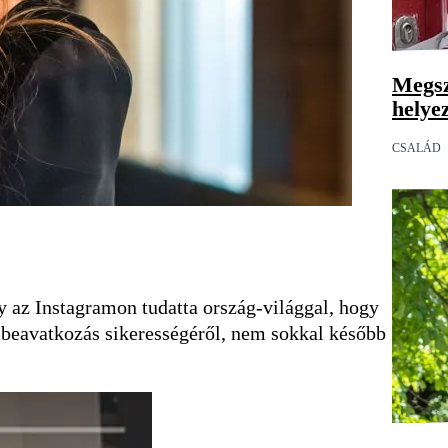
Megsz
helye
CSALÁD
y az Instagramon tudatta ország-világgal, hogy
a beavatkozás sikerességéről, nem sokkal később