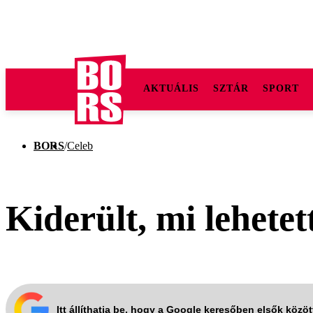
AKTUÁLIS
SZTÁR
SPORT
BORS
/
Celeb
Kiderült, mi lehete
Itt állíthatja be, hogy a Google keresőben elsők közö