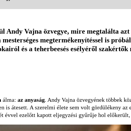
 Andy Vajna özvegye, mire megtalálta azt a 
 mesterséges megtermékenyítéssel is próbál
okairól és a teherbeesés esélyéről szakértők
a
álma:
az anyaság
. Andy Vajna özvegyének többek köz
n is átesett. A szerelmi élete sem volt gördülékeny az 
két évvel ezelőtt kapott eljegyzési gyűrűje hol előkerült,