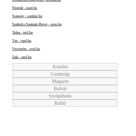
Nógrád - nool.hu
Somogy - sonline.hu
Szabolcs-Szatmár-Bereg - szon.hu
Tolna - teol.hu
Vas - vaol.hu
Veszprém - veol.hu
Zala - zaol.hu
Közélet
Gazdaság
Magazin
Bulvár
Szolgáltatás
Rádió