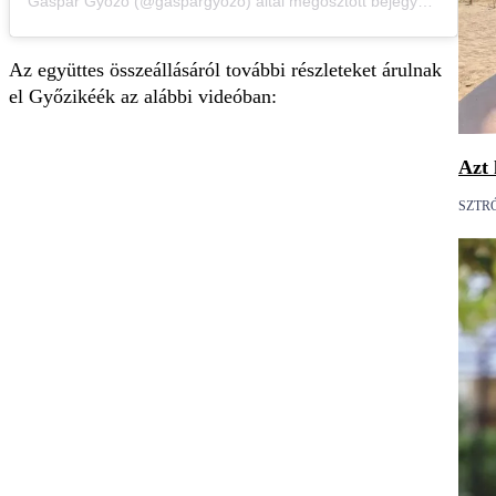
Gáspár Győző (@gaspargyozo) által megosztott bejegyzés
Az együttes összeállásáról további részleteket árulnak
el Győzikéék az alábbi videóban:
Azt 
SZTR