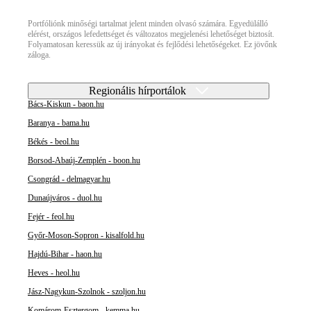
Portfóliónk minőségi tartalmat jelent minden olvasó számára. Egyedülálló
elérést, országos lefedettséget és változatos megjelenési lehetőséget biztosít.
Folyamatosan keressük az új irányokat és fejlődési lehetőségeket. Ez jövőnk
záloga.
Regionális hírportálok
Bács-Kiskun - baon.hu
Baranya - bama.hu
Békés - beol.hu
Borsod-Abaúj-Zemplén - boon.hu
Csongrád - delmagyar.hu
Dunaújváros - duol.hu
Fejér - feol.hu
Győr-Moson-Sopron - kisalfold.hu
Hajdú-Bihar - haon.hu
Heves - heol.hu
Jász-Nagykun-Szolnok - szoljon.hu
Komárom-Esztergom - kemma.hu