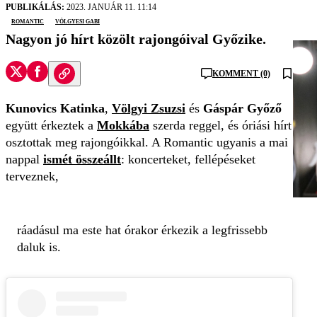
PUBLIKÁLÁS:
2023. JANUÁR 11. 11:14
Romantic
Völgyesi Gabi
Nagyon jó hírt közölt rajongóival Győzike.
KOMMENT (0)
Kunovics Katinka
,
Völgyi Zsuzsi
és
Gáspár Győző
együtt érkeztek a
Mokkába
szerda reggel, és óriási hírt
osztottak meg rajongóikkal. A Romantic ugyanis a mai
nappal
ismét összeállt
: koncerteket, fellépéseket
terveznek,
ráadásul ma este hat órakor érkezik a legfrissebb
daluk is.