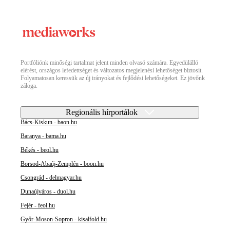
Portfóliónk minőségi tartalmat jelent minden olvasó számára. Egyedülálló
elérést, országos lefedettséget és változatos megjelenési lehetőséget biztosít.
Folyamatosan keressük az új irányokat és fejlődési lehetőségeket. Ez jövőnk
záloga.
Regionális hírportálok
Bács-Kiskun - baon.hu
Baranya - bama.hu
Békés - beol.hu
Borsod-Abaúj-Zemplén - boon.hu
Csongrád - delmagyar.hu
Dunaújváros - duol.hu
Fejér - feol.hu
Győr-Moson-Sopron - kisalfold.hu