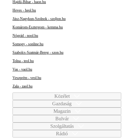
Hajdú-Bihar - haon.hu
Heves - heol.hu
Jász-Nagykun-Szolnok - szoljon.hu
Komárom-Esztergom - kemma.hu
Nógrád - nool.hu
Somogy - sonline.hu
Szabolcs-Szatmár-Bereg - szon.hu
Tolna - teol.hu
Vas - vaol.hu
Veszprém - veol.hu
Zala - zaol.hu
Közélet
Gazdaság
Magazin
Bulvár
Szolgáltatás
Rádió