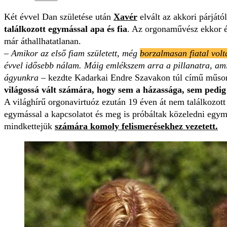
Két évvel Dan születése után
Xavér
elvált az akkori párjátó
találkozott egymással apa és fia
. Az orgonaművész ekkor éb
már áthallhatatlanan.
–
Amikor az első fiam született, még
borzalmasan fiatal volt
évvel idősebb nálam. Máig emlékszem arra a pillanatra, amik
ágyunkra
– kezdte Kadarkai Endre Szavakon túl című műso
világossá vált számára, hogy sem a házassága, sem pedi
A világhírű orgonavirtuóz ezután 19 éven át nem találkozott 
egymással a kapcsolatot és meg is próbáltak közeledni egym
mindkettejük
számára komoly felismerésekhez vezetett.