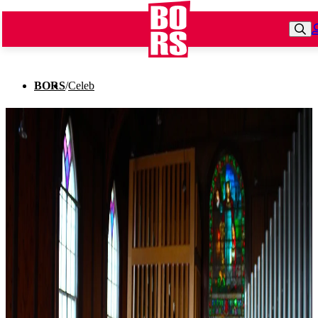
BORS
/
Celeb