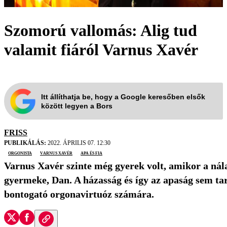
Szomorú vallomás: Alig tud
valamit fiáról Varnus Xavér
Itt állíthatja be, hogy a Google keresőben elsők
között legyen a Bors
FRISS
PUBLIKÁLÁS:
2022. ÁPRILIS 07. 12:30
orgonista
Varnus Xavér
apa és fia
Varnus Xavér szinte még gyerek volt, amikor a nála 
gyermeke, Dan. A házasság és így az apaság sem tar
bontogató orgonavirtuóz számára.