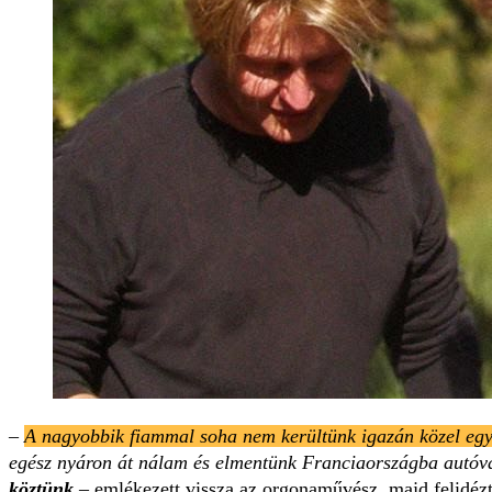
–
A nagyobbik fiammal soha nem kerültünk igazán közel eg
egész nyáron át nálam és elmentünk Franciaországba autóv
köztünk
– emlékezett vissza az orgonaművész, majd felidézte