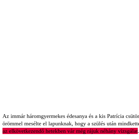
Az immár háromgyermekes édesanya és a kis Patrícia csütör
örömmel mesélte el lapunknak, hogy a szülés után mindkette
az elkövetkezendő hetekben vár még rájuk néhány vizsgálat