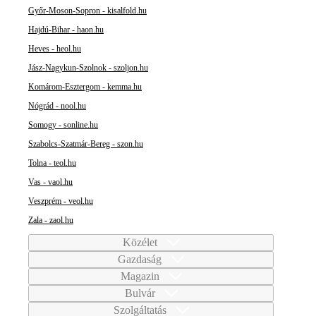
Győr-Moson-Sopron - kisalfold.hu
Hajdú-Bihar - haon.hu
Heves - heol.hu
Jász-Nagykun-Szolnok - szoljon.hu
Komárom-Esztergom - kemma.hu
Nógrád - nool.hu
Somogy - sonline.hu
Szabolcs-Szatmár-Bereg - szon.hu
Tolna - teol.hu
Vas - vaol.hu
Veszprém - veol.hu
Zala - zaol.hu
Közélet
Gazdaság
Magazin
Bulvár
Szolgáltatás