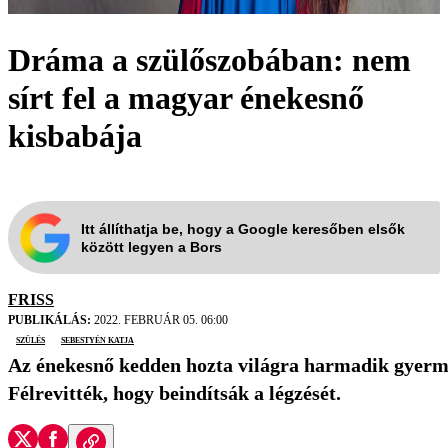
Dráma a szülőszobában: nem
sírt fel a magyar énekesnő
kisbabája
Itt állíthatja be, hogy a Google keresőben elsők
között legyen a Bors
FRISS
PUBLIKÁLÁS:
2022. FEBRUÁR 05. 06:00
szülés
Sebestyén Katja
Az énekesnő kedden hozta világra harmadik gyermek
Félrevitték, hogy beindítsák a légzését.