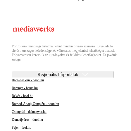
Portfóliónk minőségi tartalmat jelent minden olvasó számára. Egyedülálló
elérést, országos lefedettséget és változatos megjelenési lehetőséget biztosít.
Folyamatosan keressük az új irányokat és fejlődési lehetőségeket. Ez jövőnk
záloga.
Regionális hírportálok
Bács-Kiskun - baon.hu
Baranya - bama.hu
Békés - beol.hu
Borsod-Abaúj-Zemplén - boon.hu
Csongrád - delmagyar.hu
Dunaújváros - duol.hu
Fejér - feol.hu