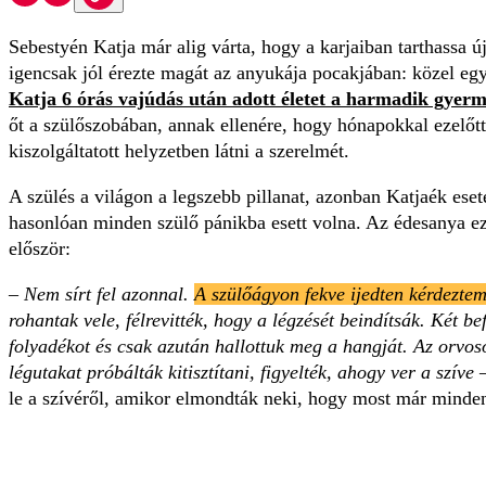
Sebestyén Katja már alig várta, hogy a karjaiban tarthassa új
igencsak jól érezte magát az anyukája pocakjában: közel egy 
Katja 6 órás vajúdás után adott életet a harmadik gyer
őt a szülőszobában, annak ellenére, hogy hónapokkal ezelőt
kiszolgáltatott helyzetben látni a szerelmét.
A szülés a világon a legszebb pillanat, azonban Katjaék eset
hasonlóan minden szülő pánikba esett volna. Az édesanya ez
először:
–
Nem sírt fel azonnal.
A szülőágyon fekve ijedten kérdeztem
rohantak vele, félrevitték, hogy a légzését beindítsák. Két b
folyadékot és csak azután hallottuk meg a hangját. Az orvo
légutakat próbálták kitisztítani, figyelték, ahogy ver a szíve
–
le a szívéről, amikor elmondták neki, hogy most már minde