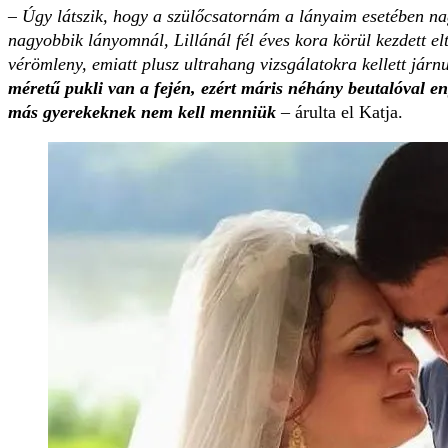
–
Úgy látszik, hogy a szülőcsatornám a lányaim esetében na
nagyobbik lányomnál, Lillánál fél éves kora körül kezdett e
vérömleny, emiatt plusz ultrahang vizsgálatokra kellett járn
méretű pukli van a fején, ezért máris néhány beutalóval e
más gyerekeknek nem kell menniük
– árulta el Katja.