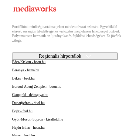
Portfóliónk minőségi tartalmat jelent minden olvasó számára. Egyedülálló
elérést, országos lefedettséget és változatos megjelenési lehetőséget biztosít.
Folyamatosan keressük az új irányokat és fejlődési lehetőségeket. Ez jövőnk
záloga.
Regionális hírportálok
Bács-Kiskun - baon.hu
Baranya - bama.hu
Békés - beol.hu
Borsod-Abaúj-Zemplén - boon.hu
Csongrád - delmagyar.hu
Dunaújváros - duol.hu
Fejér - feol.hu
Győr-Moson-Sopron - kisalfold.hu
Hajdú-Bihar - haon.hu
Heves - heol.hu