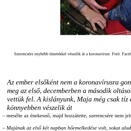
Szerencsére enyhébb tünetekkel vészelik át a koronavírust. Fotó: Face
Az ember elsőként nem a koronavírusra gon
meg az első, decemberben a második oltás
vettük fel. A kislányunk, Maja még csak tíz 
könnyebben vészelik át
– mesélte az énekesnő, majd hozzátette, szerencsére nem je
–
Majának az első két napban hőemelkedése volt, sokat alu