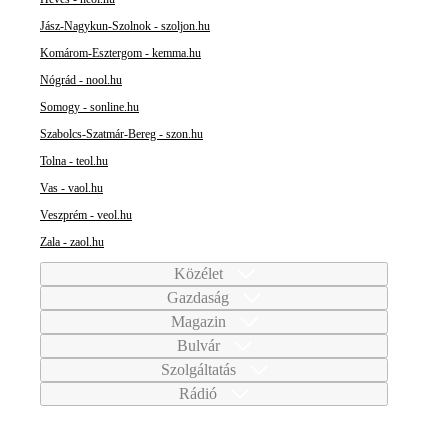
Jász-Nagykun-Szolnok - szoljon.hu
Komárom-Esztergom - kemma.hu
Nógrád - nool.hu
Somogy - sonline.hu
Szabolcs-Szatmár-Bereg - szon.hu
Tolna - teol.hu
Vas - vaol.hu
Veszprém - veol.hu
Zala - zaol.hu
Közélet
Gazdaság
Magazin
Bulvár
Szolgáltatás
Rádió