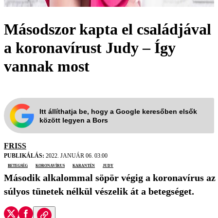
Másodszor kapta el családjával
a koronavírust Judy – Így
vannak most
Itt állíthatja be, hogy a Google keresőben elsők
között legyen a Bors
FRISS
PUBLIKÁLÁS:
2022. JANUÁR 06. 03:00
betegség
koronavírus
karantén
Judy
Második alkalommal söpör végig a koronavírus az 
súlyos tünetek nélkül vészelik át a betegséget.