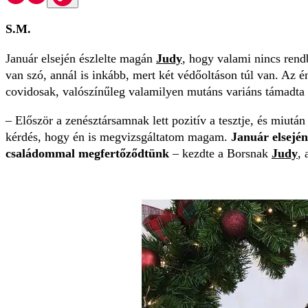
S.M.
Január elsején észlelte magán
Judy
, hogy valami nincs ren
van szó, annál is inkább, mert két védőoltáson túl van. Az én
covidosak, valószínűleg valamilyen mutáns variáns támadta 
– Először a zenésztársamnak lett pozitív a tesztje, és miutá
kérdés, hogy én is megvizsgáltatom magam.
Január elsején
családommal megfertőződtünk
– kezdte a Borsnak
Judy
, 