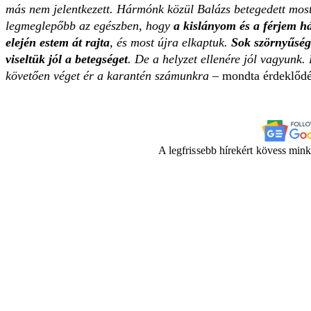
más nem jelentkezett. Hármónk közül Balázs betegedett most
legmeglepőbb az egészben, hogy
a kislányom és a férjem há
elején estem át rajta
, és most újra elkaptuk.
Sok szörnyűsége
viseltük jól a betegséget
. De a helyzet ellenére jól vagyunk.
követően véget ér a karantén számunkra
– mondta érdeklődé
A legfrissebb hírekért kövess min