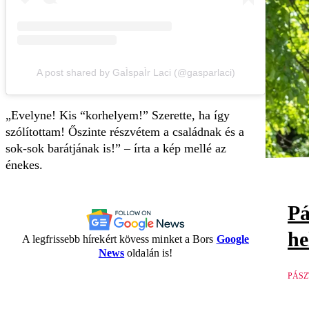
A post shared by GaÌspaÌr Laci (@gasparlaci)
Evelyne! Kis “korhelyem!” Szerette, ha így
szólítottam! Őszinte részvétem a családnak és a
sok-sok barátjának is!
– írta a kép mellé az
énekes.
Pá
he
A legfrissebb hírekért kövess minket a Bors
Google
News
oldalán is!
PÁSZ