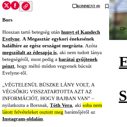
KOMMENT (0)
Bors
V
Hosszan tartó betegség után
hunyt el Kandech
Evelyne
.
A Megasztár egykori énekesének
halálhíre az egész országot megrázta
. Azóta
megszólalt az édesapja is
, aki nem tudott lánya
E
betegségéről, most pedig a
barátai gyűjtenek
pénzt
, hogy méltó módon vegyenek búcsút
Evelyne-től.
VÉGTELENÜL BÜSZKE LÁNY VOLT, A
S
VÉGSŐKIG VISSZATARTOTTA AZT AZ
INFORMÁCIÓT, HOGY BAJBAN VAN
–
nyilatkozta a Borsnak,
Tóth Vera
, aki
soha nem
látott felvételeket osztott meg
barátnőjéről az
Instagram-oldalán
.