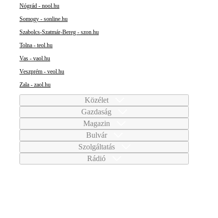
Nógrád - nool.hu
Somogy - sonline.hu
Szabolcs-Szatmár-Bereg - szon.hu
Tolna - teol.hu
Vas - vaol.hu
Veszprém - veol.hu
Zala - zaol.hu
Közélet
Gazdaság
Magazin
Bulvár
Szolgáltatás
Rádió