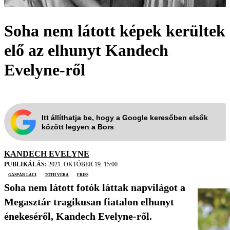
Soha nem látott képek kerültek
elő az elhunyt Kandech
Evelyne-ről
Itt állíthatja be, hogy a Google keresőben elsők
között legyen a Bors
KANDECH EVELYNE
PUBLIKÁLÁS:
2021. OKTÓBER 19. 15:00
Gáspár Laci
Tóth Vera
friss
Soha nem látott fotók láttak napvilágot a
Megasztár tragikusan fiatalon elhunyt
énekeséről, Kandech Evelyne-ről.