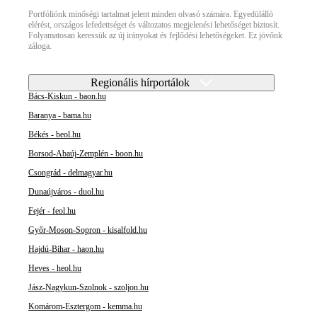
Portfóliónk minőségi tartalmat jelent minden olvasó számára. Egyedülálló
elérést, országos lefedettséget és változatos megjelenési lehetőséget biztosít.
Folyamatosan keressük az új irányokat és fejlődési lehetőségeket. Ez jövőnk
záloga.
Regionális hírportálok
Bács-Kiskun - baon.hu
Baranya - bama.hu
Békés - beol.hu
Borsod-Abaúj-Zemplén - boon.hu
Csongrád - delmagyar.hu
Dunaújváros - duol.hu
Fejér - feol.hu
Győr-Moson-Sopron - kisalfold.hu
Hajdú-Bihar - haon.hu
Heves - heol.hu
Jász-Nagykun-Szolnok - szoljon.hu
Komárom-Esztergom - kemma.hu