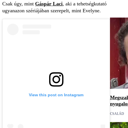
Csak úgy, mint
Gáspár Laci
, aki a tehetségkutató
ugyanazon szériájában szerepelt, mint Evelyne.
View this post on Instagram
Megszak
nyugalo
CSALÁD