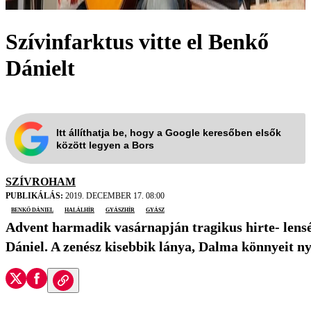
Szívinfarktus vitte el Benkő
Dánielt
Itt állíthatja be, hogy a Google keresőben elsők
között legyen a Bors
SZÍVROHAM
PUBLIKÁLÁS:
2019. DECEMBER 17. 08:00
Benkő Dániel
halálhír
gyászhír
gyász
Advent harmadik vasárnapján tragikus hirte- lensé
Dániel. A zenész kisebbik lánya, Dalma könnyeit nye