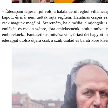
– Édesapám teljesen jól volt, a halála derült égből villámcs
kapott, és már nem tudtak rajta segíteni. Hatalmas csapás ez
csak magunk megélni. Szeretném, ha a média, a rajongók is 
emlékét, és csak a szépre, jóra emlékeznénk, amit a művei é
embereknek.. Fantasztikus művész volt, óriási űrt hagyott 
édesapját utolsó útjára csak a szűk család és baráti köre kísér