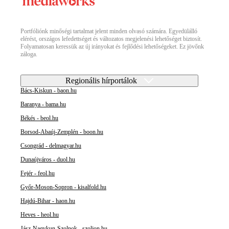
Portfóliónk minőségi tartalmat jelent minden olvasó számára. Egyedülálló
elérést, országos lefedettséget és változatos megjelenési lehetőséget biztosít.
Folyamatosan keressük az új irányokat és fejlődési lehetőségeket. Ez jövőnk
záloga.
Regionális hírportálok
Bács-Kiskun - baon.hu
Baranya - bama.hu
Békés - beol.hu
Borsod-Abaúj-Zemplén - boon.hu
Csongrád - delmagyar.hu
Dunaújváros - duol.hu
Fejér - feol.hu
Győr-Moson-Sopron - kisalfold.hu
Hajdú-Bihar - haon.hu
Heves - heol.hu
Jász-Nagykun-Szolnok - szoljon.hu