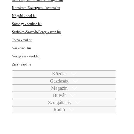
Komárom-Esztergom - kemma.hu
Nógrád - nool.hu
Somogy - sonline.hu
Szabolcs-Szatmár-Bereg - szon.hu
Tolna - teol.hu
Vas - vaol.hu
Veszprém - veol.hu
Zala - zaol.hu
Közélet
Gazdaság
Magazin
Bulvár
Szolgáltatás
Rádió