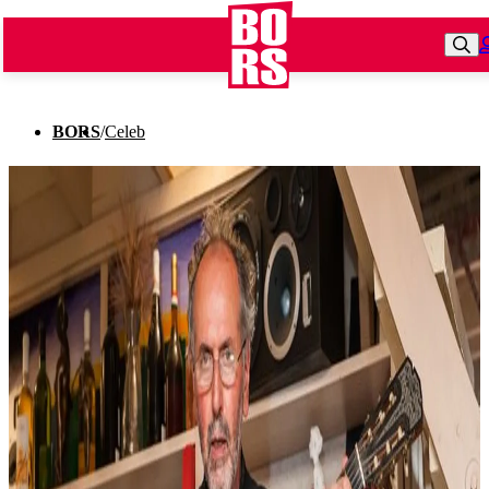
BORS
/
Celeb