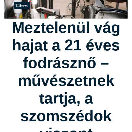
Videó
Meztelenül vág
hajat a 21 éves
fodrásznő –
művészetnek
tartja, a
szomszédok