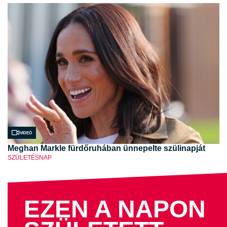
Videó
Meghan Markle fürdőruhában ünnepelte szülinapját
SZÜLETÉSNAP
EZEN A NAPON