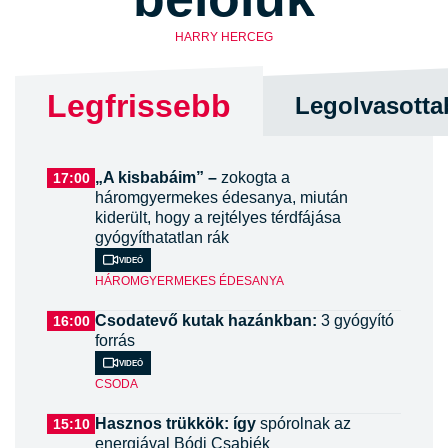
HARRY HERCEG
Legfrissebb
Legolvasotta
„A kisbabáim” –
zokogta a
17:00
háromgyermekes édesanya, miután
kiderült, hogy a rejtélyes térdfájása
gyógyíthatatlan rák
Videó
HÁROMGYERMEKES ÉDESANYA
Csodatevő kutak hazánkban:
3 gyógyító
16:00
forrás
Videó
CSODA
Hasznos trükkök: így
spórolnak az
15:10
energiával Bódi Csabiék