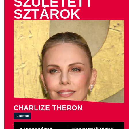
SZÜLETETT
SZTÁROK
CHARLIZE THERON
színésznő