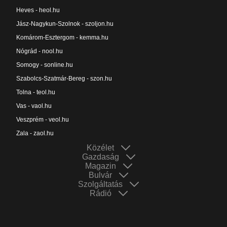
Heves - heol.hu
Jász-Nagykun-Szolnok - szoljon.hu
Komárom-Esztergom - kemma.hu
Nógrád - nool.hu
Somogy - sonline.hu
Szabolcs-Szatmár-Bereg - szon.hu
Tolna - teol.hu
Vas - vaol.hu
Veszprém - veol.hu
Zala - zaol.hu
Közélet
Gazdaság
Magazin
Bulvár
Szolgáltatás
Rádió