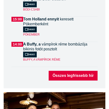
Videó
BÓDI CSABI
Tom Holland ennyit
keresett
15:00
Pókemberként
Videó
PÓKEMBER
A Buffy, a
vámpírok réme bombázója
14:00
bikinis fotót posztolt
Videó
BUFFY, A VÁMPÍROK RÉME
Összes legfrissebb hír