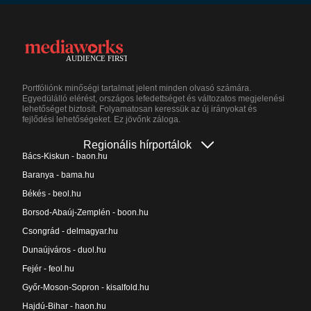
Portfóliónk minőségi tartalmat jelent minden olvasó számára.
Egyedülálló elérést, országos lefedettséget és változatos megjelenési
lehetőséget biztosít. Folyamatosan keressük az új irányokat és
fejlődési lehetőségeket. Ez jövőnk záloga.
Regionális hírportálok
Bács-Kiskun - baon.hu
Baranya - bama.hu
Békés - beol.hu
Borsod-Abaúj-Zemplén - boon.hu
Csongrád - delmagyar.hu
Dunaújváros - duol.hu
Fejér - feol.hu
Győr-Moson-Sopron - kisalfold.hu
Hajdú-Bihar - haon.hu