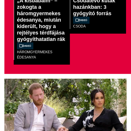
„A kisbabáim” –
Csodatevő kutak
zokogta a
hazánkban: 3
háromgyermekes
gyógyító forrás
édesanya, miután
Videó
kiderült, hogy a
CSODA
rejtélyes térdfájása
gyógyíthatatlan rák
Videó
HÁROMGYERMEKES
ÉDESANYA