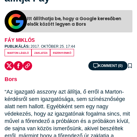
Itt állíthatja be, hogy a Google keresőben
elsők között legyen a Bors
FÁY MIKLÓS
PUBLIKÁLÁS:
2017. OKTÓBER 25. 17:44
Marton László
zaklatás
Eszenyi Enikő
KOMMENT (0)
Bors
“Az igazgató asszony azt állítja, ő erről a Marton-
kérdésről sem igazgatósága, sem színésznősége
alatt nem hallott. Egyébként sem egy nagy
védekezés, hogy az igazgatónak fogalma sincs, mit
művel a főrendező a próbákon és a próbákon kívül,
de sajna van közös ismerősünk, akivel beszéltek
erről, mármint hogy a főrendező úr zaklatja a