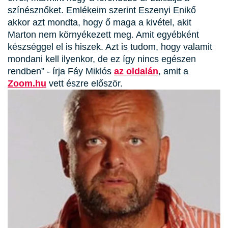
színésznőket. Emlékeim szerint Eszenyi Enikő
akkor azt mondta, hogy ő maga a kivétel, akit
Marton nem környékezett meg. Amit egyébként
készséggel el is hiszek. Azt is tudom, hogy valamit
mondani kell ilyenkor, de ez így nincs egészen
rendben” - írja Fáy Miklós
az oldalán
, amit a
Zoom.hu
vett észre először.