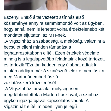
Eszenyi Enikő által vezetett színház első
közleménye annyira semmitmondó volt az ügyben,
hogy annál nem is lehetett volna érdektelenebb két
mondatot eljuttattni az MTI-nek.
A Vígszínház a szabadság, a méltóság, valamint a
becsület elleni minden támadást a
leghatározottabban elítél. Ezen értékek védelme
mindig is a legalapvetőbb feladataink közé tartozott
és tartozik
Ezután kedden egy újabbat adtak ki,
miután addigra már 8 színésznő jelezte, nem úszta
meg MartonúriemberLászló
zaklatásszerű közeledését.
A Vígszínház társulatát mélységesen
megdöbbentették a Marton Lászlóval, a színház
egykori igazgatójával kapcsolatos vádak. A
Vígszínház elítél minden ilyen jellegű