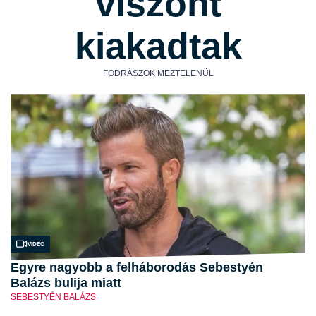
viszont
kiakadtak
FODRÁSZOK MEZTELENÜL
Videó
Egyre nagyobb a felháborodás Sebestyén
Balázs bulija miatt
SEBESTYÉN BALÁZS