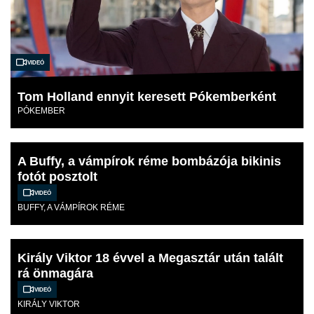
Videó
Tom Holland ennyit keresett Pókemberként
PÓKEMBER
A Buffy, a vámpírok réme bombázója bikinis
fotót posztolt
Videó
BUFFY, A VÁMPÍROK RÉME
Király Viktor 18 évvel a Megasztár után talált
rá önmagára
Videó
KIRÁLY VIKTOR