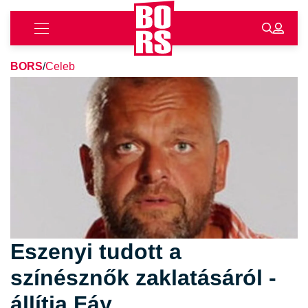
BORS
/
Celeb
Eszenyi tudott a
színésznők zaklatásáról -
állítja Fáy