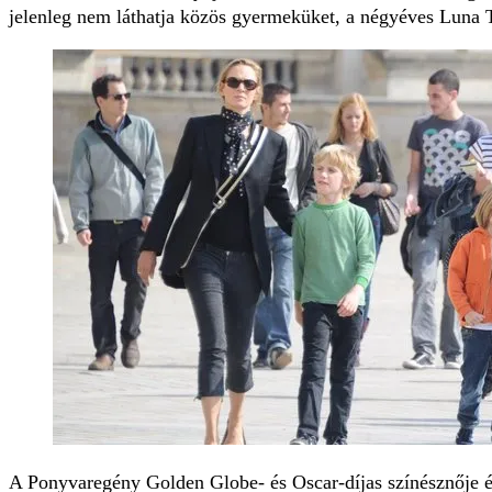
jelenleg nem láthatja közös gyerme­küket, a négyéves Luna
A Ponyvaregény Golden Globe- és Oscar-díjas színésznője é