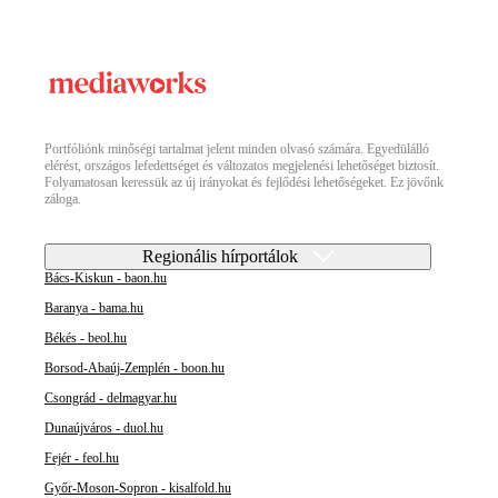
Portfóliónk minőségi tartalmat jelent minden olvasó számára. Egyedülálló
elérést, országos lefedettséget és változatos megjelenési lehetőséget biztosít.
Folyamatosan keressük az új irányokat és fejlődési lehetőségeket. Ez jövőnk
záloga.
Regionális hírportálok
Bács-Kiskun - baon.hu
Baranya - bama.hu
Békés - beol.hu
Borsod-Abaúj-Zemplén - boon.hu
Csongrád - delmagyar.hu
Dunaújváros - duol.hu
Fejér - feol.hu
Győr-Moson-Sopron - kisalfold.hu