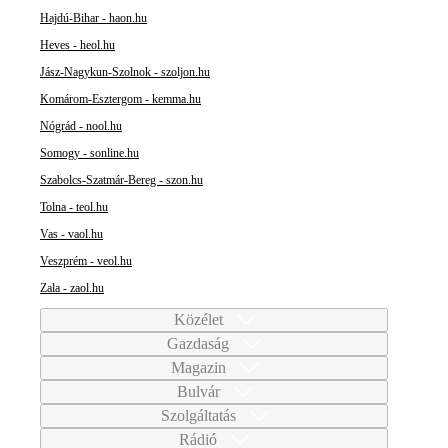
Hajdú-Bihar - haon.hu
Heves - heol.hu
Jász-Nagykun-Szolnok - szoljon.hu
Komárom-Esztergom - kemma.hu
Nógrád - nool.hu
Somogy - sonline.hu
Szabolcs-Szatmár-Bereg - szon.hu
Tolna - teol.hu
Vas - vaol.hu
Veszprém - veol.hu
Zala - zaol.hu
Közélet
Gazdaság
Magazin
Bulvár
Szolgáltatás
Rádió