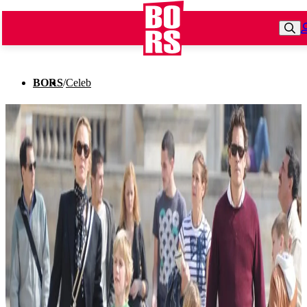
BORS
/
Celeb