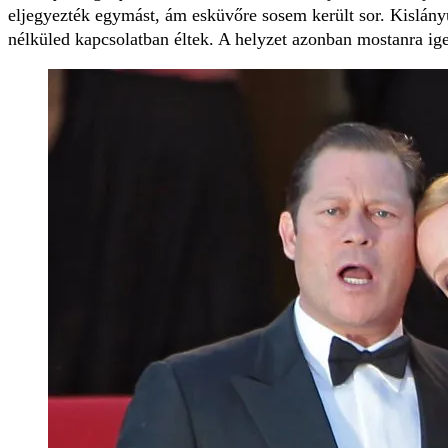
eljegyezték egymást, ám esküvőre sosem került sor. Kislányuk
nélküled kapcsolatban éltek. A helyzet azonban mostanra ige