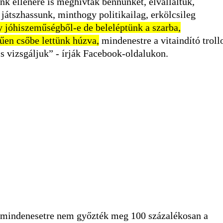
aink ellenére is meghívtak bennünket, elvállaltuk,
játszhassunk, minthogy politikailag, erkölcsileg
y jóhiszeműségből-e de beleléptünk a szarba,
rűen csőbe lettünk húzva,
mindenestre a vitaindító troll
s vizsgáljuk” - írják Facebook-oldalukon.
t mindenesetre nem győzték meg 100 százalékosan a