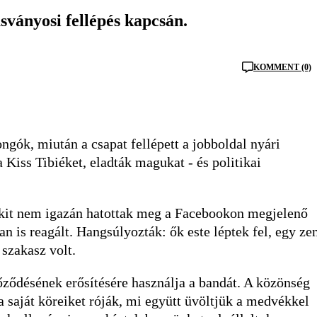
sványosi fellépés kapcsán.
KOMMENT (0)
gók, miután a csapat fellépett a jobboldal nyári
Kiss Tibiéket, eladták magukat - és politikai
kit nem igazán hatottak meg a Facebookon megjelenő
 is reagált. Hangsúlyozták: ők este léptek fel, egy ze
 szakasz volt.
yőződésének erősítésére használja a bandát. A közönség
a saját köreiket róják, mi együtt üvöltjük a medvékkel