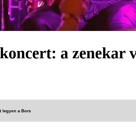
oncert: a zenekar vá
tt legyen a Bors