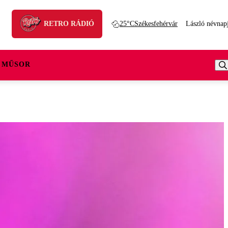
RETRO RÁDIÓ
25°C
Székesfehérvár
László névnap
 MŰSOR