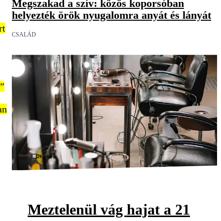
Megszakad a szív: közös koporsóban
helyezték örök nyugalomra anyát és lányát
rt
CSALÁD
.”
an
Videó
Meztelenül vág hajat a 21