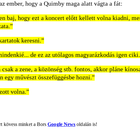
 az ember, hogy a Quimby maga alatt vágta a fát:
baj, hogy ezt a koncert előtt kellett volna kiadni, me
ata.”
kartatok keresni.”
 mindenkié... de ez az utólagos magyarázkodás igen ciki
 csak a zene, a közönség stb. fontos, akkor pláne kínos
sen egy művészt összefüggésbe hozni.”
zott volna.”
ért kövess minket a Bors
Google News
oldalán is!