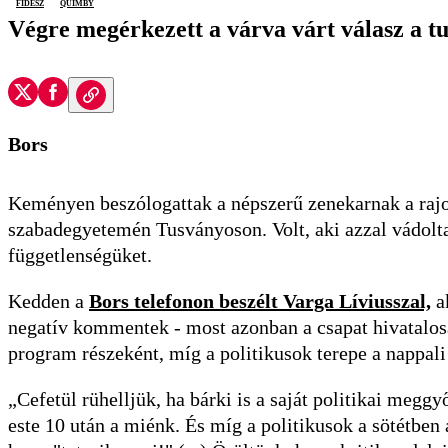
Fidesz
Quimby
Végre megérkezett a várva várt válasz a tu
Bors
Keményen beszólogattak a népszerű zenekarnak a rajon
szabadegyetemén Tusványoson. Volt, aki azzal vádolta 
függetlenségüket.
Kedden a
Bors telefonon beszélt Varga Líviusszal,
a
negatív kommentek - most azonban a csapat hivatalosan
program részeként, míg a politikusok terepe a nappali
„Cefetül rühelljük, ha bárki is a saját politikai megg
este 10 után a miénk. És míg a politikusok a sötétben 