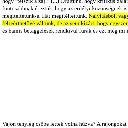
hogy "tetszik a zaj!" (...) Örültünk, hogy kritikus dal
fontosabbnak éreztük, hogy az erdélyi közönségnek is 
megítéltetünk-e. Hát megítéltettünk.
Naivitásból, vag
félreérthetővé váltunk, de az sem kizárt, hogy egysze
és hamis betaggelések rendkívül furák és ezt még mi i
Vajon tényleg csőbe lettek volna húzva? A rajongóka