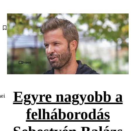
Videó
Egyre nagyobb a
nei
felháborodás