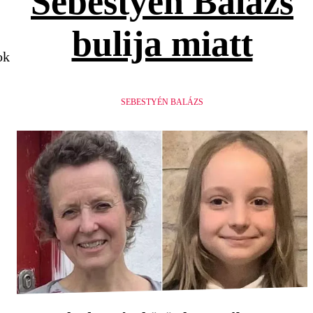
Sebestyén Balázs
bulija miatt
ok
SEBESTYÉN BALÁZS