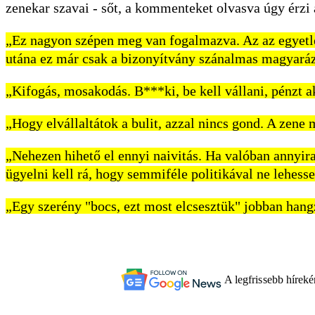
zenekar szavai - sőt, a kommenteket olvasva úgy érzi
„Ez nagyon szépen meg van fogalmazva. Az az egyetlen 
utána ez már csak a bizonyítvány szánalmas magyaráz
„Kifogás, mosakodás. B***ki, be kell vállani, pénzt a
„Hogy elvállaltátok a bulit, azzal nincs gond. A zene
„Nehezen hihető el ennyi naivitás. Ha valóban annyira
ügyelni kell rá, hogy semmiféle politikával ne lehes
„Egy szerény "bocs, ezt most elcsesztük" jobban hang
A legfrissebb hírek