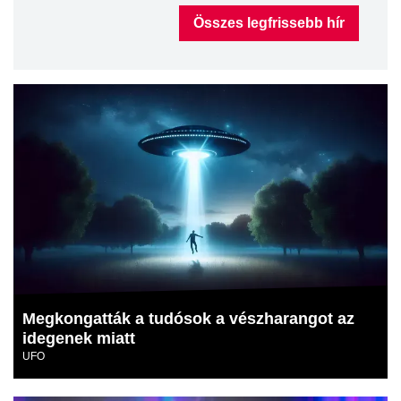
Összes legfrissebb hír
Megkongatták a tudósok a vészharangot az
idegenek miatt
UFO