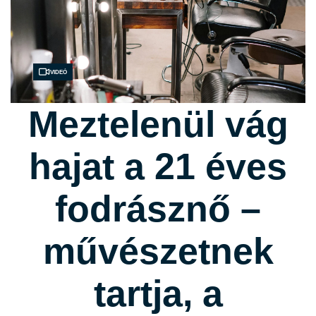
Videó
Meztelenül vág
hajat a 21 éves
fodrásznő –
művészetnek
tartja, a