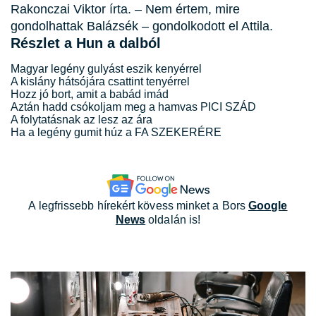
Rakonczai Viktor írta. – Nem ér­tem, mire
gondolhattak Balázsék – gondolkodott el Attila.
Részlet a Hun a dalból
Magyar legény gulyást eszik kenyérrel
A kislány hátsójára csattint tenyérrel
Hozz jó bort, amit a babád imád
Aztán hadd csókoljam meg a hamvas PICI SZÁD
A folytatásnak az lesz az ára
Ha a legény gumit húz a FA SZEKERÉRE
A legfrissebb hírekért kövess minket a Bors
Google
News
oldalán is!