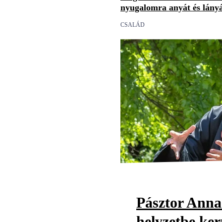
nyugalomra anyát és lány
CSALÁD
Pásztor Anna
helyzetbe ker