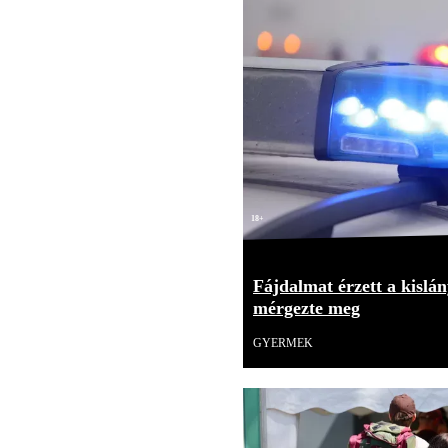
18+
Fájdalmat érzett a kislán
mérgezte meg
GYERMEK