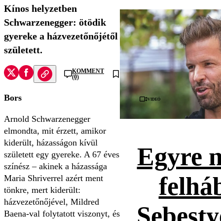
Kínos helyzetben
Schwarzenegger: ötödik
gyereke a házvezetőnőjétől
született.
KOMMENT
(0)
Bors
Videó
Arnold Schwarzenegger
elmondta, mit érzett, amikor
kiderült, házasságon kívül
Egyre 
született egy gyereke. A 67 éves
színész – akinek a házassága
felhá
Maria Shriverrel azért ment
tönkre, mert kiderült:
házvezetőnőjével, Mildred
Sebesty
Baena-val folytatott viszonyt, és