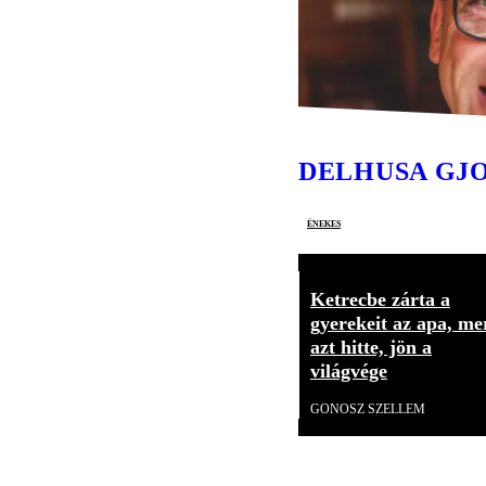
DELHUSA GJ
énekes
Ketrecbe zárta a
gyerekeit az apa, me
azt hitte, jön a
világvége
GONOSZ SZELLEM