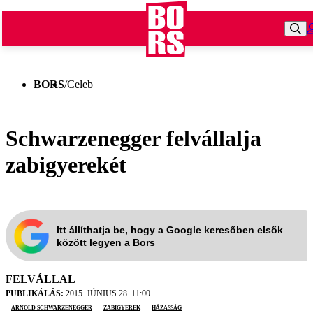
BORS
/
Celeb
Schwarzenegger felvállalja
zabigyerekét
Itt állíthatja be, hogy a Google keresőben elsők
között legyen a Bors
FELVÁLLAL
PUBLIKÁLÁS:
2015. JÚNIUS 28. 11:00
Arnold Schwarzenegger
zabigyerek
házasság