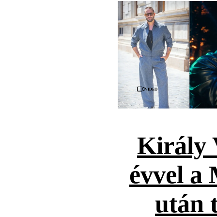
Videó
Király 
évvel a
után t