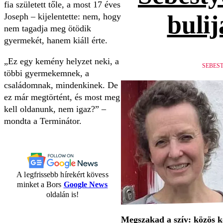
fia született tőle, a most 17 éves
bulij
Joseph – kijelentette: nem, hogy
nem tagadja meg ötödik
gyermekét, hanem kiáll érte.
„Ez egy kemény helyzet neki, a
SEBES
többi gyermekemnek, a
családomnak, mindenkinek. De
ez már megtörtént, és most meg
kell oldanunk, nem igaz?” –
mondta a Terminátor.
A legfrissebb hírekért kövess
minket a Bors
Google News
oldalán is!
Megszakad a szív: közös 