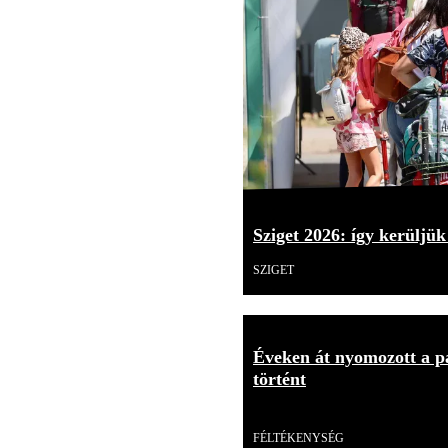
Sziget 2026: így kerüljük
SZIGET
Éveken át nyomozott a p
történt
Videó
FÉLTÉKENYSÉG