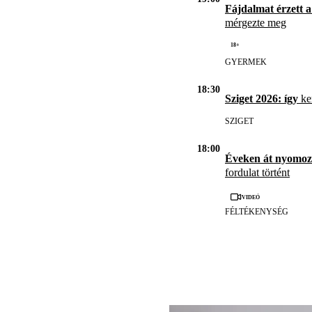
Fájdalmat érzett a
mérgezte meg
18+
GYERMEK
18:30
Sziget 2026: így
ker
SZIGET
18:00
Éveken át nyomoz
fordulat történt
Videó
FÉLTÉKENYSÉG