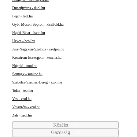
Dunaújváros - duol.hu
Fejér - feol.hu
Győr-Moson-Sopron - kisalfold.hu
Hajdú-Bihar - haon.hu
Heves - heol.hu
Jász-Nagykun-Szolnok - szoljon.hu
Komárom-Esztergom - kemma.hu
Nógrád - nool.hu
Somogy - sonline.hu
Szabolcs-Szatmár-Bereg - szon.hu
Tolna - teol.hu
Vas - vaol.hu
Veszprém - veol.hu
Zala - zaol.hu
Közélet
Gazdaság