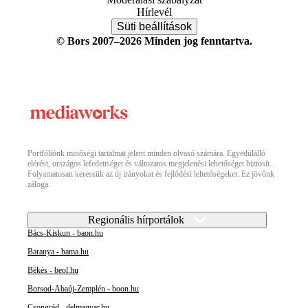
Hírlevél
Süti beállítások
© Bors 2007–2026 Minden jog fenntartva.
Portfóliónk minőségi tartalmat jelent minden olvasó számára. Egyedülálló
elérést, országos lefedettséget és változatos megjelenési lehetőséget biztosít.
Folyamatosan keressük az új irányokat és fejlődési lehetőségeket. Ez jövőnk
záloga.
Regionális hírportálok
Bács-Kiskun - baon.hu
Baranya - bama.hu
Békés - beol.hu
Borsod-Abaúj-Zemplén - boon.hu
Csongrád - delmagyar.hu