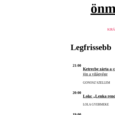
önm
KIRÁ
Legfrissebb
21:00
Ketrecbe zárta a
gy
jön a világvége
GONOSZ SZELLEM
20:00
Lola: „Lenka ren
LOLA GYERMEKE
19:00