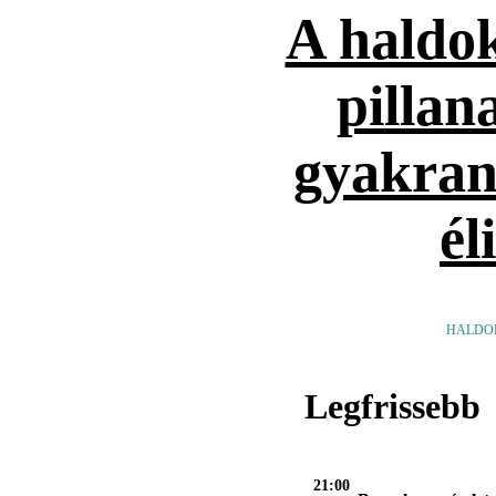
A haldok
pillan
gyakran
él
HALDO
Legfrissebb
21:00