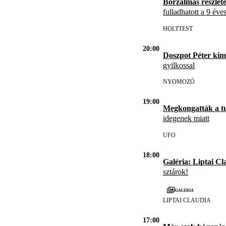
Borzalmas részlet
fulladhatott a 9 éve
HOLTTEST
20:00
Doszpot Péter kim
gyilkossal
NYOMOZÓ
19:00
Megkongatták a t
idegenek miatt
UFO
18:00
Galéria: Liptai Cl
sztárok!
Galéria
LIPTAI CLAUDIA
17:00