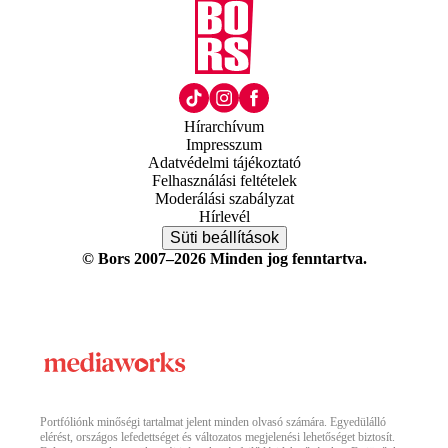
Hírarchívum
Impresszum
Adatvédelmi tájékoztató
Felhasználási feltételek
Moderálási szabályzat
Hírlevél
Süti beállítások
© Bors 2007–2026 Minden jog fenntartva.
Portfóliónk minőségi tartalmat jelent minden olvasó számára. Egyedülálló
elérést, országos lefedettséget és változatos megjelenési lehetőséget biztosít.