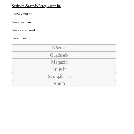
Szabolcs-Szatmár-Bereg - szon.hu
Tolna - teol.hu
Vas - vaol.hu
Veszprém - veol.hu
Zala - zaol.hu
Közélet
Gazdaság
Magazin
Bulvár
Szolgáltatás
Rádió