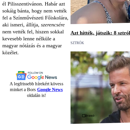
él Pilisszent­ivánon. Habár azt
sokáig bánta, hogy nem vették
fel a Színművészeti Főiskolára,
aki ismeri, állítja,
szerencsére
nem vették fel, hiszen sokkal
Azt hitték, játszik: 8 sztr
kevesebb lenne nélküle a
SZTRÓK
magyar nótázás és a magyar
közélet.
A legfrissebb hírekért kövess
minket a Bors
Google News
oldalán is!
Videó