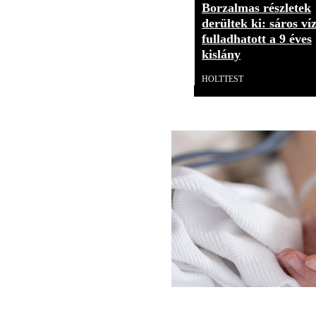
Borzalmas részletek
derültek ki: sáros ví
fulladhatott a 9 éves
kislány
HOLTTEST