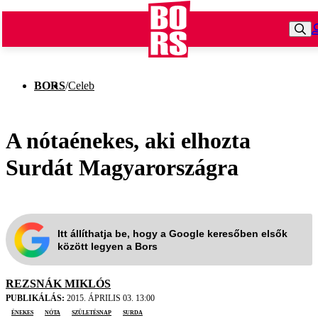
BORS
/
Celeb
A nótaénekes, aki elhozta
Surdát Magyarországra
Itt állíthatja be, hogy a Google keresőben elsők
között legyen a Bors
REZSNÁK MIKLÓS
PUBLIKÁLÁS:
2015. ÁPRILIS 03. 13:00
énekes
nóta
születésnap
Surda