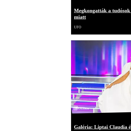
Megkongatták a tudósok 
miatt
UFO
Galéria
Galéria: Liptai Claudia é