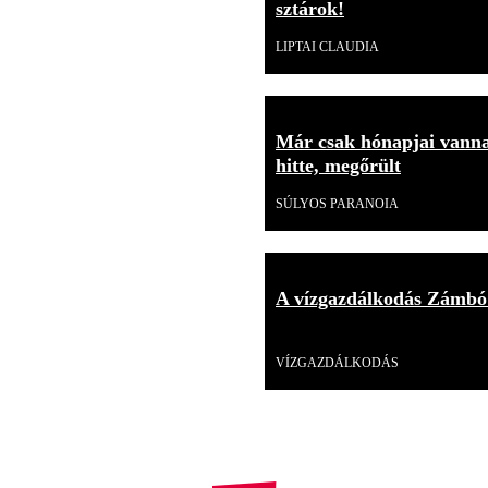
sztárok!
LIPTAI CLAUDIA
Már csak hónapjai vannak
hitte, megőrült
SÚLYOS PARANOIA
A vízgazdálkodás Zámbó
Videó
VÍZGAZDÁLKODÁS