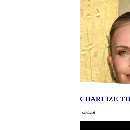
CHARLIZE T
színésznő