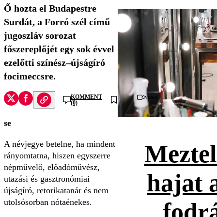
Ő hozta el Budapestre
Surdát, a Forró szél című
jugoszláv sorozat
főszereplőjét egy sok évvel
ezelőtti színész–újságíró
focimeccsre.
KOMMENT
Videó
(0)
se
A névjegye betelne, ha mindent
Meztel
rányomtatna, hiszen egyszerre
népművelő, előadóművész,
hajat 
utazási és gasztronómiai
újságíró, retorikatanár és nem
utolsósorban nótaénekes.
fodr