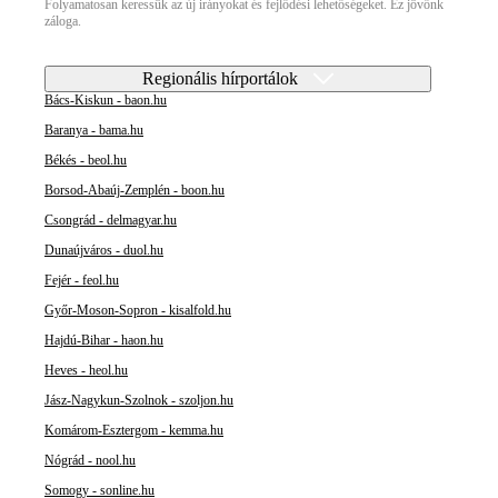
Folyamatosan keressük az új irányokat és fejlődési lehetőségeket. Ez jövőnk
záloga.
Regionális hírportálok
Bács-Kiskun - baon.hu
Baranya - bama.hu
Békés - beol.hu
Borsod-Abaúj-Zemplén - boon.hu
Csongrád - delmagyar.hu
Dunaújváros - duol.hu
Fejér - feol.hu
Győr-Moson-Sopron - kisalfold.hu
Hajdú-Bihar - haon.hu
Heves - heol.hu
Jász-Nagykun-Szolnok - szoljon.hu
Komárom-Esztergom - kemma.hu
Nógrád - nool.hu
Somogy - sonline.hu