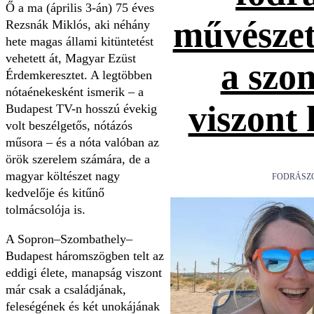
Ő a ma (április 3-án) 75 éves
művészet
Rezsnák Miklós, aki néhány
hete magas állami kitüntetést
vehetett át, Magyar Ezüst
a szo
Érdemkeresztet. A legtöbben
nótaénekesként ismerik – a
viszont
Budapest TV-n hosszú évekig
volt beszélgetős, nótázós
műsora – és a nóta valóban az
örök szerelem számára, de a
magyar költészet nagy
FODRÁSZ
kedvelője és kitűnő
tolmácsolója is.
A Sopron–Szombathely–
Budapest háromszögben telt az
eddigi élete, manapság viszont
már csak a családjának,
feleségének és két unokájának