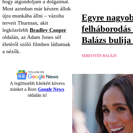
hogy átgondoljam a dolgaimat.
Most azonban már készen állok
Egyre nagyo
újra munkába állni – vázolta
terveit Thurman, akit
felháborodás
legközelebb
Bradley Cooper
oldalán, az Adam Jones séf
Balázs bulija
életéről szóló filmben láthatnak
a nézők.
SEBESTYÉN BALÁZS
A legfrissebb hírekért kövess
minket a Bors
Google News
oldalán is!