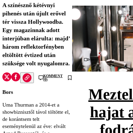
A színésznő kétévnyi
pihenés után újult erővel
tér vissza Hollywoodba.
Egy magazinnak adott
interjúban elárulta: majd’
három reflektorfényben
eltöltött évtized után
Videó
szüksége volt nyugalomra.
KOMMENT
(0)
Meztel
Bors
Uma Thurman a 2014-et a
hajat 
showbiznisztől távol töltötte el,
de korántsem telt
fodr
eseménytelenül az éve: elvált