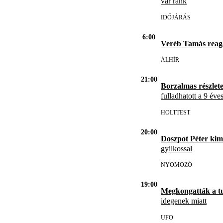
vár ránk
IDŐJÁRÁS
6:00
Veréb Tamás reag
ÁLHÍR
21:00
Borzalmas részlet
fulladhatott a 9 éve
HOLTTEST
20:00
Doszpot Péter kim
gyilkossal
NYOMOZÓ
19:00
Megkongatták a t
idegenek miatt
UFO