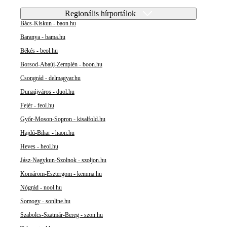
Regionális hírportálok
Bács-Kiskun - baon.hu
Baranya - bama.hu
Békés - beol.hu
Borsod-Abaúj-Zemplén - boon.hu
Csongrád - delmagyar.hu
Dunaújváros - duol.hu
Fejér - feol.hu
Győr-Moson-Sopron - kisalfold.hu
Hajdú-Bihar - haon.hu
Heves - heol.hu
Jász-Nagykun-Szolnok - szoljon.hu
Komárom-Esztergom - kemma.hu
Nógrád - nool.hu
Somogy - sonline.hu
Szabolcs-Szatmár-Bereg - szon.hu