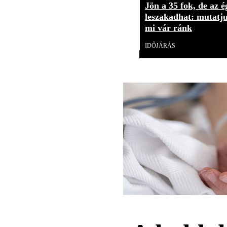
Jön a 35 fok, de az ég
leszakadhat: mutatj
mi vár ránk
IDŐJÁRÁS