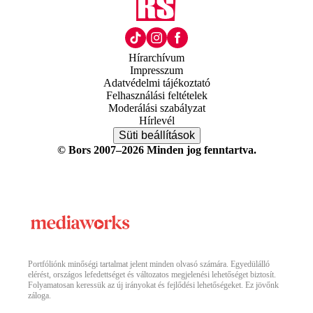
Hírarchívum
Impresszum
Adatvédelmi tájékoztató
Felhasználási feltételek
Moderálási szabályzat
Hírlevél
Süti beállítások
© Bors 2007–2026 Minden jog fenntartva.
Portfóliónk minőségi tartalmat jelent minden olvasó számára. Egyedülálló
elérést, országos lefedettséget és változatos megjelenési lehetőséget biztosít.
Folyamatosan keressük az új irányokat és fejlődési lehetőségeket. Ez jövőnk
záloga.