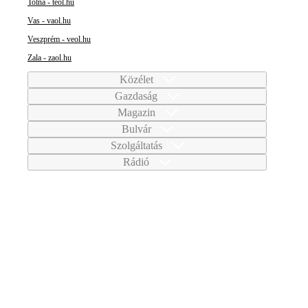
Tolna - teol.hu
Vas - vaol.hu
Veszprém - veol.hu
Zala - zaol.hu
Közélet
Gazdaság
Magazin
Bulvár
Szolgáltatás
Rádió