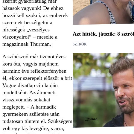
szerint gyakorlatilag már
házasok vagyunk! De ehhez
hozzá kell szokni, az emberek
szeretnek beszélgetni a
hírességek „veszélyes
Azt hitték, játszik: 8 sztr
viszonyairól” – mesélte a
magazinnak Thurman.
SZTRÓK
A színésznő már tizenöt éves
kora óta, vagyis majdnem
harminc éve reflektorfényben
él, ekkor szerepelt először a brit
Vogue divatlap címlapján
modellként. Az átmeneti
visszavonulás sokakat
meglepett. – A harmadik
gyermekem születése után
Videó
tudatosan tűntem el. Szükségem
volt egy kis levegőre, s arra,