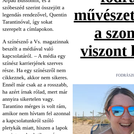
Arpad Bussontól, és a
szóbeszéd szerint összejött a
művészet
legendás rendezővel, Quentin
Tarantinóval, így sokat
a szo
szerepelt a címlapokon.
A színésznő a Vs. magazinnak
viszont
beszélt a médiával való
kapcsolatáról. – A média egy
színész karrierjének szerves
része. Ha egy színészről nem
FODRÁSZ
cikkeznek, akkor nem sikeres.
Ennél már csak az a rosszabb,
ha azért írnak rólad, mert már
annyira sikertelen vagy.
Tarantino mérges is volt rám,
amikor nem hívtam fel azonnal
a kapcsolatunkról szóló
pletykák miatt, hiszen a lapok