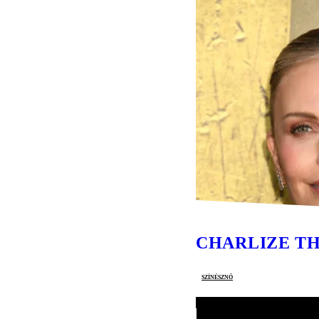
CHARLIZE T
színésznő