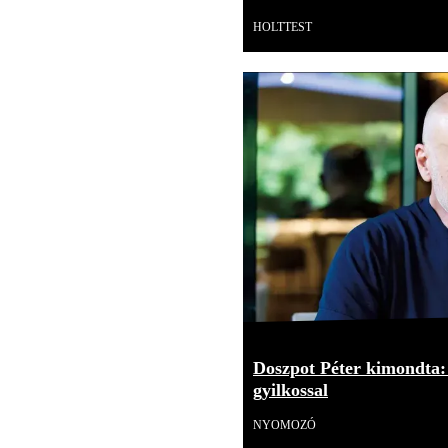
HOLTTEST
Doszpot Péter kimondta: 
gyilkossal
NYOMOZÓ