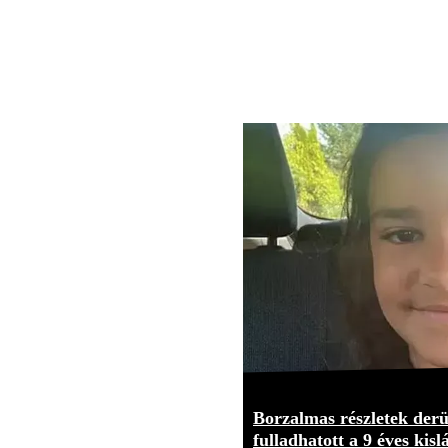
Borzalmas részletek derül
fulladhatott a 9 éves kisl