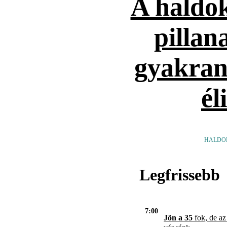
A haldok
pillan
gyakran
él
HALDO
Legfrissebb
7:00
Jön a 35
fok, de az