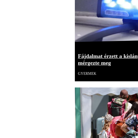
18+
Fájdalmat érzett a kislán
mérgezte meg
GYERMEK