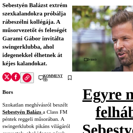
Sebestyén Balázst extrém
szexkalandokra próbálja
rábeszélni kollégája. A
műsorvezetőt és feleségét
Garami Gábor invitálta
swingerklubba, ahol
idegenekkel élhetnek át
Videó
kéjes kalandokat.
KOMMENT
(0)
Egyre 
Bors
Szokatlan meghívásról beszélt
felhá
Sebestyén Balázs
a Class FM
péntek reggeli műsorában. A
Sebesty
swingerklubok pikáns világáról