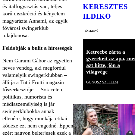
KERESZTES
és italfogyasztás van, teljes
körű diszkréció és kényelem –
ILDIKÓ
magyarázta Annami, az egyik
fővárosi swingerklub
énekesnő
tulajdonosa.
Feldobják a bulit a hírességek
Ketrecbe zárta a
gyerekeit az apa, me
Nem Garami Gábor az egyetlen
azt hitte, jön a
neves vendég, aki megfordul
világvége
valamelyik swingerklubban –
állítja a Tutti Frutti magazin
GONOSZ SZELLEM
főszerkesztője. – Sok celeb,
politikus, humorista és
médiaszemélyiség is jár
swingerklubokba annak
ellenére, hogy munkája etikai
kódexe ezt nem engedné. Éppen
ezért nagyon belterjesek ezek a