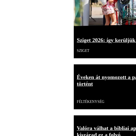
Sziget 2026: így kerüljük
SZIGET
Éveken át nyomozott a p
történt
Videó
FÉLTÉKENYSÉG
Valóra válhat a bibliai a
kiszárad ez a folyó