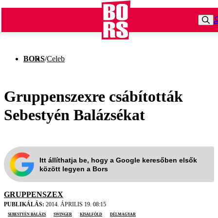
BORS
/
Celeb
Gruppenszexre csábították
Sebestyén Balázsékat
Itt állíthatja be, hogy a Google keresőben elsők
között legyen a Bors
GRUPPENSZEX
PUBLIKÁLÁS:
2014. ÁPRILIS 19. 08:15
Sebestyén Balázs
swinger
Kisalföld
Délmagyar