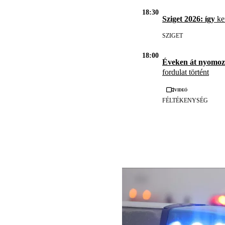
18:30
Sziget 2026: így
ker
SZIGET
18:00
Éveken át nyomoz
fordulat történt
Videó
FÉLTÉKENYSÉG