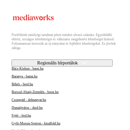
Portfóliónk minőségi tartalmat jelent minden olvasó számára. Egyedülálló
elérést, országos lefedettséget és változatos megjelenési lehetőséget biztosít.
Folyamatosan keressük az új irányokat és fejlődési lehetőségeket. Ez jövőnk
záloga.
Regionális hírportálok
Bács-Kiskun - baon.hu
Baranya - bama.hu
Békés - beol.hu
Borsod-Abaúj-Zemplén - boon.hu
Csongrád - delmagyar.hu
Dunaújváros - duol.hu
Fejér - feol.hu
Győr-Moson-Sopron - kisalfold.hu