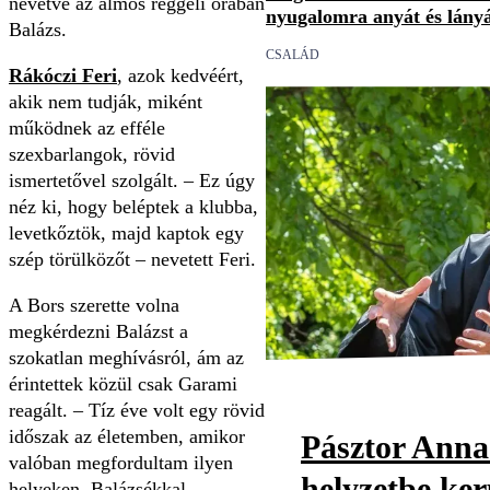
nevetve az álmos reggeli órában
nyugalomra anyát és lány
Balázs.
CSALÁD
Rákóczi Feri
, azok kedvéért,
akik nem tudják, miként
működnek az efféle
szexbarlangok, rövid
ismertetővel szolgált. – Ez úgy
néz ki, hogy beléptek a klubba,
levetkőztök, majd kaptok egy
szép törülközőt – nevetett Feri.
A Bors szerette volna
megkérdezni Balázst a
szokatlan meghívásról, ám az
érintettek közül csak Garami
reagált. – Tíz éve volt egy rövid
időszak az életemben, amikor
Pásztor Anna
valóban megfordultam ilyen
helyzetbe ker
helyeken. Balázsékkal