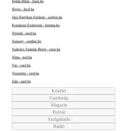
Hajdú-Bihar - haon.hu
Heves - heol.hu
Jász-Nagykun-Szolnok - szoljon.hu
Komárom-Esztergom - kemma.hu
Nógrád - nool.hu
Somogy - sonline.hu
Szabolcs-Szatmár-Bereg - szon.hu
Tolna - teol.hu
Vas - vaol.hu
Veszprém - veol.hu
Zala - zaol.hu
Közélet
Gazdaság
Magazin
Bulvár
Szolgáltatás
Rádió