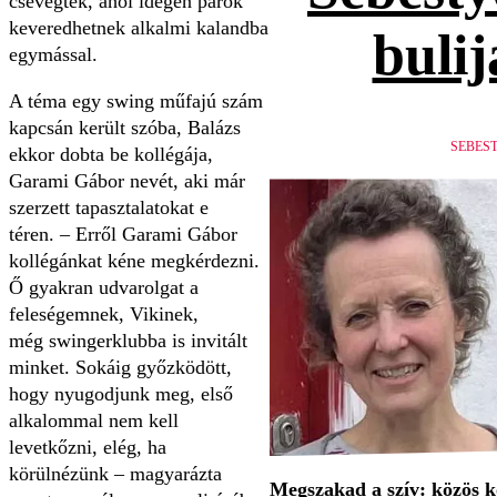
csevegtek, ahol idegen párok
keveredhetnek alkalmi kalandba
bulij
egymással.
A téma egy swing műfajú szám
kapcsán került szóba, Balázs
SEBES
ekkor dobta be kollégája,
Garami Gábor nevét, aki már
szerzett tapasztalatokat e
téren. – Erről Garami Gábor
kollégánkat kéne megkérdezni.
Ő gyakran udvarolgat a
feleségemnek, Vikinek,
még swingerklubba is invitált
minket. Sokáig győzködött,
hogy nyugodjunk meg, első
alkalommal nem kell
levetkőzni, elég, ha
körülnézünk – magyarázta
Megszakad a szív: közös 