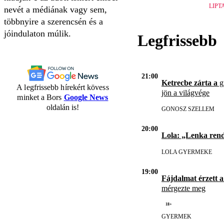
LIPT
nevét a médiának vagy sem,
többnyire a szerencsén és a
jóindulaton múlik.
Legfrissebb
21:00
Ketrecbe zárta a
gy
A legfrissebb hírekért kövess
jön a világvége
minket a Bors
Google News
oldalán is!
GONOSZ SZELLEM
20:00
Lola: „Lenka ren
LOLA GYERMEKE
19:00
Fájdalmat érzett a
mérgezte meg
18+
GYERMEK