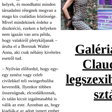
helyek, és mondhatni minden
társadalmi rétegnek megvan a
maga kis családias közössége.
Galéria
Mivel mindekinek érdeke a
diszkréció, ezeken a helyeken
nem igazán van arra példa,
hogy valakiről pletykáljanak –
Galéri
árulta el a Borsnak Walter
Anna, aki csak néhány kivételes
esetről tud.
Claud
– Nyilván előfordul, hogy egy-
legszexi
egy zenész vagy celeb
civilekkel teli swingerbuliba
keveredik. Ilyenkor többen
szt
összesúgnak, elcsodálkoznak,
és talán kicsit izgalmasabbá is
válik az este. Azonban az, hogy
kiadják-e az adott ismert ember