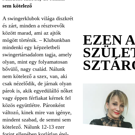
sem kötelező
A swingerklubok világa diszkrét
és zárt, minden a résztvevők
között marad, ami az ajtók
EZEN 
mögött történik. – Klubunkban
mindenki egy képzeletbeli
SZÜLE
swingertársadalom tagja, amely
SZTÁR
olyan, mint egy folyamatosan
bővülő, nagy család. Nálunk
nem kötelező a szex, van, aki
csak nézelődik, de járnak olyan
párok is, akik egyedülálló nőket
vagy éppen férfiakat kérnek fel
közös együttlétre. Páronként
változó, kinek mire van igénye,
mindent szabad, de semmi sem
kötelező. Nálunk 12-13 ezer
forint ellenében korlátlan étel-