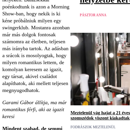
poénkodtunk is azon a Morning
Show-ban, hogy nekik is ki
PÁSZTOR ANNA
kéne próbálniuk milyen egy
swingerklub. Mostanra azonban
már más dolgok fontosak
számomra az életben, teljesen
más irányba tartok. Az adásban
a srácok is mosolyogtak, hogy
milyen romantikus lettem, de
komolyan keresem az igazit,
egy társat, akivel családot
alapíthatok, aki mellett teljesen
megnyugodhatok.
Videó
Garami Gábor állítja, ma már
romantikus férfi, aki az igazit
Meztelenül vág hajat a 21 éves
keresi
szomszédok viszont kiakadtak
FODRÁSZOK MEZTELENÜL
Mindent szabad, de semmi