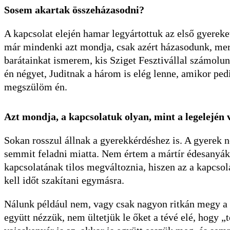
Sosem akartak összeházasodni?
A kapcsolat elején hamar legyártottuk az első gyerek
már mindenki azt mondja, csak azért házasodunk, mer
barátainkat ismerem, kis Sziget Fesztivállal számolun
én négyet, Juditnak a három is elég lenne, amikor pe
megszülöm én.
Azt mondja, a kapcsolatuk olyan, mint a legelején v
Sokan rosszul állnak a gyerekkérdéshez is. A gyerek 
semmit feladni miatta. Nem értem a mártír édesanyák
kapcsolatának tilos megváltoznia, hiszen az a kapcsol
kell időt szakítani egymásra.
Nálunk például nem, vagy csak nagyon ritkán megy a t
együtt nézzük, nem ültetjük le őket a tévé elé, hogy „