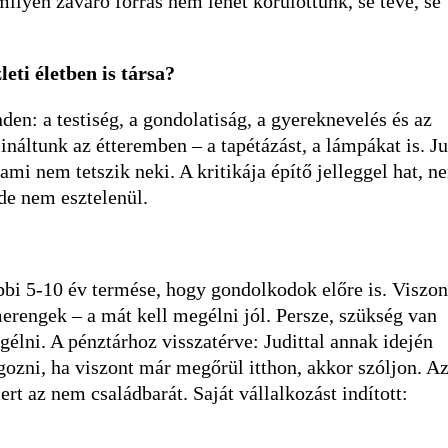
milyen zavaró forrás nem lehet körülöttünk, se tévé, se
eti életben is társa?
den: a testiség, a gondolatiság, a gyereknevelés és az
náltunk az étteremben – a tapétázást, a lámpákat is. Ju
ami nem tetszik neki. A kritikája építő jelleggel hat, n
de nem esztelenül.
bi 5-10 év termése, hogy gondolkodok előre is. Viszon
rengek – a mát kell megélni jól. Persze, szükség van
gélni. A pénztárhoz visszatérve: Judittal annak idején
zni, ha viszont már megőrül itthon, akkor szóljon. Az
t az nem családbarát. Saját vállalkozást indított: