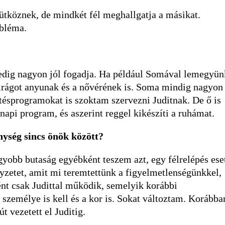
tköznek, de mindkét fél meghallgatja a másikat.
obléma.
edig nagyon jól fogadja. Ha például Somával lemegyün
 virágot anyunak és a nővérének is. Soma mindig nagyon
etésprogramokat is szoktam szervezni Juditnak. De ő is
api program, és aszerint reggel kikészíti a ruhámat.
nység sincs önök között?
yobb butaság egyébként teszem azt, egy félrelépés ese
lyzetet, amit mi teremtettünk a figyelmetlenségünkkel,
ént csak Judittal működik, semelyik korábbi
személye is kell és a kor is. Sokat változtam. Korábba
 vezetett el Juditig.