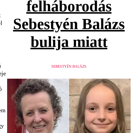
felháborodás
t
Sebestyén Balázs
l
bulija miatt
ú
SEBESTYÉN BALÁZS
eje
ó
nem
gy