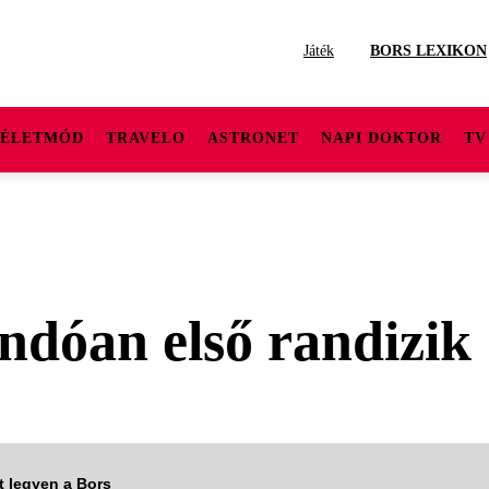
Játék
BORS LEXIKON
ÉLETMÓD
TRAVELO
ASTRONET
NAPI DOKTOR
TV
ndóan első randizik
tt legyen a Bors