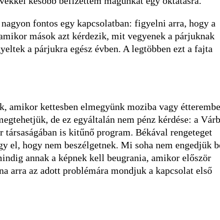
évekkel később befizettem magunkat egy oktatásra.
nagyon fontos egy kapcsolatban: figyelni arra, hogy a
 amikor mások azt kérdezik, mit vegyenek a párjuknak
yeltek a párjukra egész évben. A legtöbben ezt a fajta
nk, amikor kettesben elmegyünk moziba vagy étteremb
egtehetjük, de ez egyáltalán nem pénz kérdése: a Vár
or társaságában is kitűnő program. Békával rengeteget
gy el, hogy nem beszélgetnek. Mi soha nem engedjük b
indig annak a képnek kell beugrania, amikor először
lna arra az adott problémára mondjuk a kapcsolat első