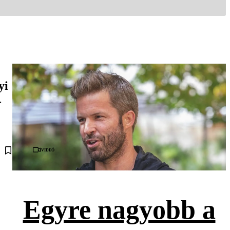
yi
-
Videó
Egyre nagyobb a