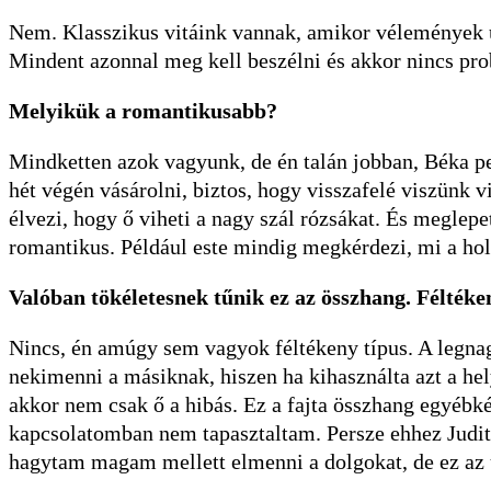
Nem. Klasszikus vitáink vannak, amikor vélemények ü
Mindent azonnal meg kell beszélni és akkor nincs pr
Melyikük a romantikusabb?
Mindketten azok vagyunk, de én talán jobban, Béka p
hét végén vásárolni, biztos, hogy visszafelé viszünk
élvezi, hogy ő viheti a nagy szál rózsákat. És meglep
romantikus. Például este mindig megkérdezi, mi a holn
Valóban tökéletesnek tűnik ez az összhang. Féltéke
Nincs, én amúgy sem vagyok féltékeny típus. A legnag
nekimenni a másiknak, hiszen ha kihasználta azt a he
akkor nem csak ő a hibás. Ez a fajta összhang egyébk
kapcsolatomban nem tapasztaltam. Persze ehhez Judit 
hagytam magam mellett elmenni a dolgokat, de ez az út