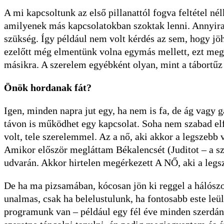
A mi kapcsoltunk az első pillanattól fogva feltétel n
amilyenek más kapcsolatokban szoktak lenni. Annyira
szükség. Így például nem volt kérdés az sem, hogy jöhe
ezelőtt még elmentünk volna egymás mellett, ezt meg 
másikra. A szerelem egyébként olyan, mint a tábortűz 
Önök hordanak fát?
Igen, minden napra jut egy, ha nem is fa, de ág vagy g
távon is működhet egy kapcsolat. Soha nem szabad elfel
volt, tele szerelemmel. Az a nő, aki akkor a legszebb v
Amikor először megláttam Békalencsét (Juditot – a s
udvarán. Akkor hirtelen megérkezett A NŐ, aki a legsz
De ha ma pizsamában, kócosan jön ki reggel a hálószo
unalmas, csak ha belelustulunk, ha fontosabb este leü
programunk van – például egy fél éve minden szerdán