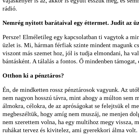
vajaskenyér is az, akkor is együtt esszük meg, és sem
rádió.
Nemrég nyitott barátaival egy éttermet. Judit az üzl
Persze! Elméletileg egy kapcsolatban ti vagytok a min
üzlet is. Mi, hárman férfiak szinte mindent magunk csi
viszont más szemet hoz, jól is tudja elmondani, ha val
bántásként. A tálalás a fontos. Ő mindenben támogat, 
Otthon ki a pénztáros?
Én, de mindketten rossz pénztárosok vagyunk. Az utób
nem nagyon hosszú távra, mint ahogy a múlton sem me
álmokra, célokra, de az apróságokat se felejtsük el me
megbeszéltük, hogy amíg nem muszáj, ne menjen dolgo
nem szerettem volna, ha egy multihoz megy vissza, mer
ruhákat tervez és kivitelez, ami gyerekkori álma volt.