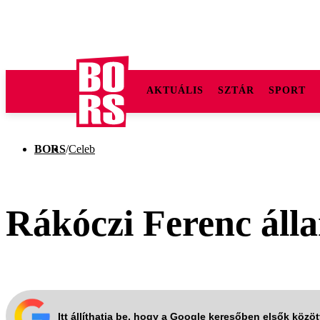
AKTUÁLIS
SZTÁR
SPORT
BORS
/
Celeb
Rákóczi Ferenc álla
Itt állíthatja be, hogy a Google keresőben elsők közö