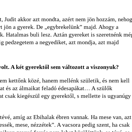
et, Judit akkor azt mondta, azért nem jön hozzám, neho
t jön a gyerek. De „egybrekelünk” majd. Ahogy a
k. Hatalmas buli lesz. Aztán gyereket is szeretnénk mé
dig pedzegetem a negyediket, azt mondja, azt majd
olt. A két gyerektől sem változott a viszonyuk?
nem kettőnk közé, hanem mellénk születik, és nem kell
at és az álmaikat feladó édesapákat… A szülők
at csak kiegészül egy gyerektől, s mellette is ugyanúgy
évé, amíg az Ebihalak ébren vannak. Ha mese van, azt
tessék, mese, nézzétek”. A vacsora pedig szent, ha csak