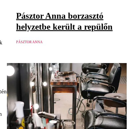
Pásztor Anna borzasztó
helyzetbe került a repülőn
k
PÁSZTOR ANNA
tén
n
Videó