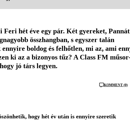
i Feri hét éve egy pár. Két gyereket, Pannát
egnagyobb összhangban, s egyszer talán
ennyire boldog és felhőtlen, mi az, ami enn
szen ki az a bizonyos tűz? A Class FM műsor
hogy jó társ legyen.
KOMMENT (0)
szönhetik, hogy hét év után is ennyire szeretik