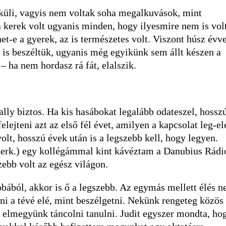
élküli, vagyis nem voltak soha megalkuvások, mint
 kerek volt ugyanis minden, hogy ilyesmire nem is vol
t-e a gyerek, az is természetes volt. Viszont húsz évve
is beszéltük, ugyanis még egyikünk sem állt készen a
– ha nem hordasz rá fát, elalszik.
ally biztos. Ha kis hasábokat legalább odateszel, hossz
ejteni azt az első fél évet, amilyen a kapcsolat leg-el
olt, hosszú évek után is a legszebb kell, hogy legyen.
zerk.) egy kollégámmal kint kávéztam a Danubius Rádi
ebb volt az egész világon.
bából, akkor is ő a legszebb. Az egymás mellett élés 
lni a tévé elé, mint beszélgetni. Nekünk rengeteg közös
 elmegyünk táncolni tanulni. Judit egyszer mondta, ho