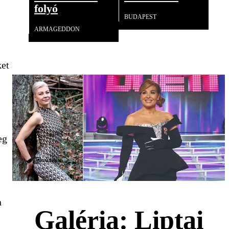
folyó
BUDAPEST
ARMAGEDDON
ket
eg
Galéria
n
Galéria: Liptai