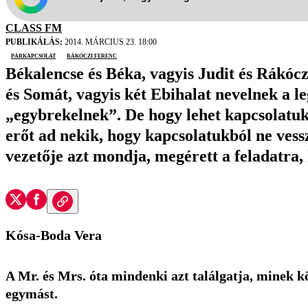
CLASS FM
PUBLIKÁLÁS:
2014. MÁRCIUS 23. 18:00
párkapcsolat
Rákóczi Ferenc
Békalencse és Béka, vagyis Judit és Rákócz
és Somát, vagyis két Ebihalat nevelnek a l
„egybrekelnek”. De hogy lehet kapcsolatuk 
erőt ad nekik, hogy kapcsolatukból ne ves
vezetője azt mondja, megérett a feladatra, 
Kósa-Boda Vera
A Mr. és Mrs. óta mindenki azt találgatja, minek kö
egymást.