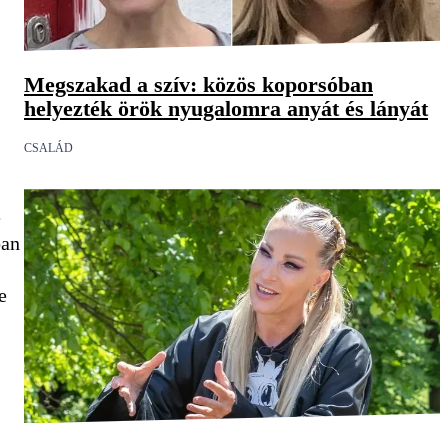
Megszakad a szív: közös koporsóban
helyezték örök nyugalomra anyát és lányát
CSALÁD
e
ban
e