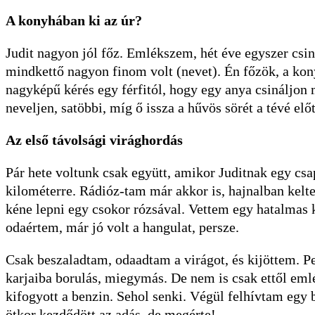
A konyhában ki az úr?
Judit nagyon jól főz. Emlékszem, hét éve egyszer csin
mindkettő nagyon finom volt (nevet). Én főzök, a kon
nagyképű kérés egy férfitól, hogy egy anya csináljon
neveljen, satöbbi, míg ő issza a hűvös sörét a tévé előt
Az első távolsági virághordás
Pár hete voltunk csak együtt, amikor Juditnak egy csa
kilométerre. Rádióz-tam már akkor is, hajnalban kelt
kéne lepni egy csokor rózsával. Vettem egy hatalmas k
odaértem, már jó volt a hangulat, persze.
Csak beszaladtam, odaadtam a virágot, és kijöttem. P
karjaiba borulás, miegymás. De nem is csak ettől emlé
kifogyott a benzin. Sehol senki. Végül felhívtam egy 
ötkor kezdődött az adás, de megérte!