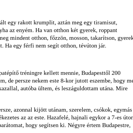
ált egy rakott krumplit, aztán meg egy tiramisut,
yha az enyém. Ha van otthon két gyerek, roppant
 meg mindent otthon, főzzön, mosson, takarítson, gyere
t. Ha egy férfi nem segít otthon, tévúton jár.
patépítő tréningre kellett mennie, Budapesttől 200
em, de persze nekem este 8-kor jutott eszembe, hogy m
azallal, autóba ültem, és leszáguldottam utána. Mire
ersze, azonnal kijött utánam, szerelem, csókok, egymás
kezetes az az este. Hazafelé, hajnali egykor a 7-es úto
barátomat, hogy segítsen ki. Négyre értem Budapestre,