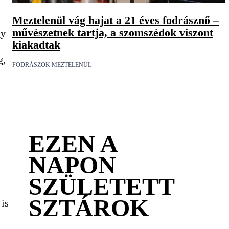
Meztelenül vág hajat a 21 éves fodrásznő –
művészetnek tartja, a szomszédok viszont
gy
kiakadtak
g,
FODRÁSZOK MEZTELENÜL
EZEN A
NAPON
SZÜLETETT
SZTÁROK
 is