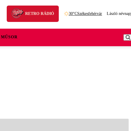
RETRO RÁDIÓ
30°C
Székesfehérvár
László névnap
 MŰSOR