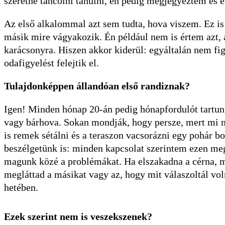
szeretne táncolni tanulni, én pedig megjegyeztem és 
Az első alkalommal azt sem tudta, hova viszem. Ez is 
másik mire vágyakozik. Én például nem is értem azt,
karácsonyra. Hiszen akkor kiderül: egyáltalán nem fig
odafigyelést felejtik el.
Tulajdonképpen állandóan első randiznak?
Igen! Minden hónap 20-án pedig hónapfordulót tartu
vagy bárhova. Sokan mondják, hogy persze, mert mi m
is remek sétálni és a teraszon vacsorázni egy pohár b
beszélgetünk is: minden kapcsolat szerintem ezen me
magunk közé a problémákat. Ha elszakadna a cérna, m
megláttad a másikat vagy az, hogy mit válaszoltál vo
hetében.
Ezek szerint nem is veszekszenek?