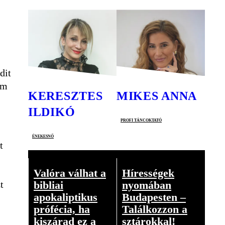
dit
em
KERESZTES
MIKES ANNA
ILDIKÓ
profi táncoktató
énekesnő
t
Valóra válhat a
Hírességek
t
bibliai
nyomában
apokaliptikus
Budapesten –
prófécia, ha
Találkozzon a
kiszárad ez a
sztárokkal!