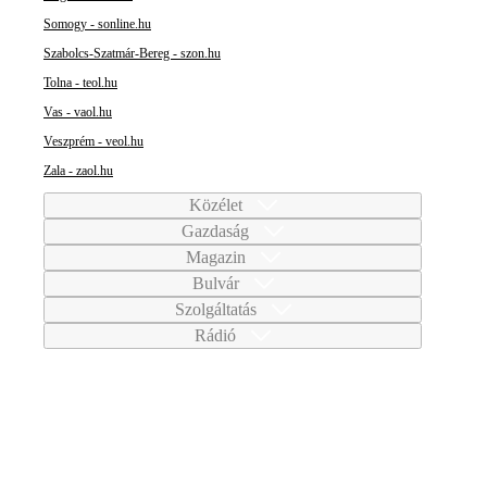
Somogy - sonline.hu
Szabolcs-Szatmár-Bereg - szon.hu
Tolna - teol.hu
Vas - vaol.hu
Veszprém - veol.hu
Zala - zaol.hu
Közélet
Gazdaság
Magazin
Bulvár
Szolgáltatás
Rádió