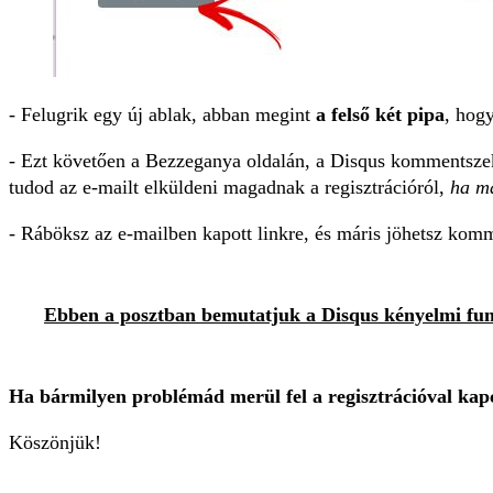
- Felugrik egy új ablak, abban megint
a felső két pipa
, hogy
- Ezt követően a Bezzeganya oldalán, a Disqus kommentsze
tudod az e-mailt elküldeni magadnak a regisztrációról,
ha ma
- Ráböksz az e-mailben kapott linkre, és máris jöhetsz kom
Ebben a posztban bemutatjuk a Disqus kényelmi fu
Ha bármilyen problémád merül fel a regisztrációval kap
Köszönjük!