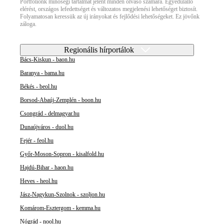
Portfóliónk minőségi tartalmat jelent minden olvasó számára. Egyedülálló
elérést, országos lefedettséget és változatos megjelenési lehetőséget biztosít.
Folyamatosan keressük az új irányokat és fejlődési lehetőségeket. Ez jövőnk
záloga.
Regionális hírportálok
Bács-Kiskun - baon.hu
Baranya - bama.hu
Békés - beol.hu
Borsod-Abaúj-Zemplén - boon.hu
Csongrád - delmagyar.hu
Dunaújváros - duol.hu
Fejér - feol.hu
Győr-Moson-Sopron - kisalfold.hu
Hajdú-Bihar - haon.hu
Heves - heol.hu
Jász-Nagykun-Szolnok - szoljon.hu
Komárom-Esztergom - kemma.hu
Nógrád - nool.hu