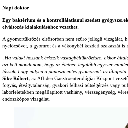
Napi doktor
Egy baktérium és a kontrollálatlanul szedett gyógyszerek
elváltozás kialakulásához vezethet.
A gyomortükrözés elsősorban nem szűrő jellegű vizsgálat, h
nyelőcsövet, a gyomrot és a vékonybél kezdeti szakaszát is 
„
Ha valaki hozzánk érkezik vastagbéltükrözésre, akkor álta
azt kell mondanom, hogy az életben legalább egyszer minden
lássuk, hogy milyen a panaszmentes gyomornak az állapota, a
Sike Róbert
, az Affidea Gasztroenterológiai Központ vezet
fogyás, étvágytalanság, gyakori felhasi teltségérzés vagy p
laborleletekben megállapított vashiány, vérszegénység, vér
endoszkópos vizsgálat.