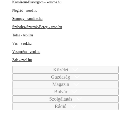
Komárom-Esztergom - kemma.hu
Nógrád - nool.hu
Somogy - sonline.hu
Szabolcs-Szatmár-Bereg - szon.hu
Tolna - teol.hu
Vas - vaol.hu
Veszprém - veol.hu
Zala - zaol.hu
Közélet
Gazdaság
Magazin
Bulvár
Szolgáltatás
Rádió