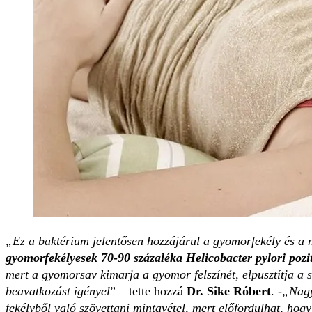
„Ez a baktérium jelentősen hozzájárul a gyomorfekély és a
gyomorfekélyesek 70-90 százaléka Helicobacter pylori pozit
mert a gyomorsav kimarja a gyomor felszínét, elpusztítja a s
beavatkozást igényel
” – tette hozzá
Dr. Sike Róbert
. -
„Nagy
fekélyből való szövettani mintavétel, mert előfordulhat, ho