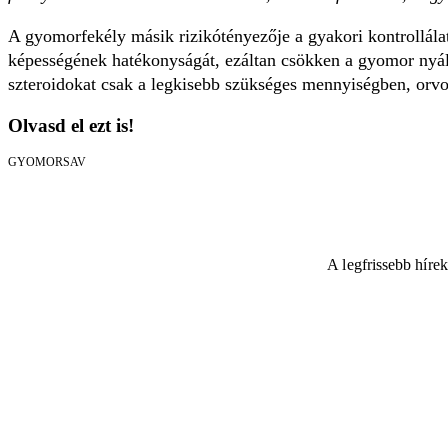
A gyomorfekély másik rizikótényezője a gyakori kontrollála
képességének hatékonyságát, ezáltan csökken a gyomor nyálk
szteroidokat csak a legkisebb szükséges mennyiségben, orvos
Olvasd el ezt is!
GYOMORSAV
A legfrissebb híre