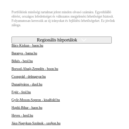
Portfóliónk minőségi tartalmat jelent minden olvasó számára. Egyedülálló
elérést, országos lefedettséget és változatos megjelenési lehetőséget biztosít.
Folyamatosan keressük az új irányokat és fejlődési lehetőségeket. Ez jövőnk
záloga.
Regionális hírportálok
Bács-Kiskun - baon.hu
Baranya - bama.hu
Békés - beol.hu
Borsod-Abaúj-Zemplén - boon.hu
Csongrád - delmagyar.hu
Dunaújváros - duol.hu
Fejér - feol.hu
Győr-Moson-Sopron - kisalfold.hu
Hajdú-Bihar - haon.hu
Heves - heol.hu
Jász-Nagykun-Szolnok - szoljon.hu