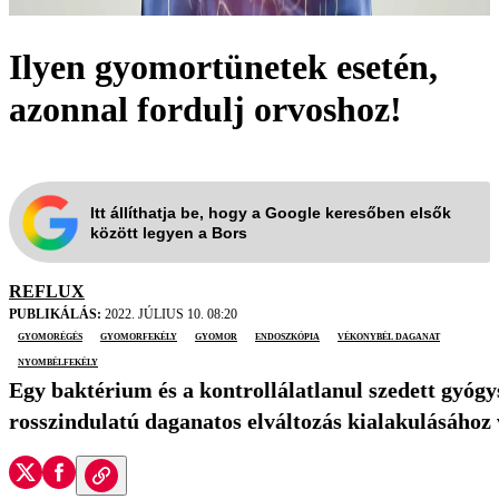
Ilyen gyomortünetek esetén,
azonnal fordulj orvoshoz!
Itt állíthatja be, hogy a Google keresőben elsők
között legyen a Bors
REFLUX
PUBLIKÁLÁS:
2022. JÚLIUS 10. 08:20
gyomorégés
gyomorfekély
gyomor
endoszkópia
vékonybél daganat
nyombélfekély
Egy baktérium és a kontrollálatlanul szedett gyógy
rosszindulatú daganatos elváltozás kialakulásához 