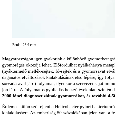
Fotó: 123rf.com
Magyarországon igen gyakoriak a különböző gyomorbetegsége
gyomorégés okozója lehet. Előfordulhat nyálkahártya metaplá
(nyáktermelő mellék-sejtek, fő-sejtek és a gyomorsavat elvála
daganatos elváltozások kialakulásának első lépése, így foly
sorvadásával járó) folyamat, ilyenkor a szervezet saját im
jön létre. A folyamatos gyulladás hosszú évek alatt szintén 
2000 főnél diagnosztizálnak gyomorrákot, és további 4-
Érdemes külön szót ejteni a Helicobacter pylori baktériumr
kialakulásáért. Az emberiség 50 százalékában jelen van, a f