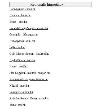
Regionális hírportálok
Bács-Kiskun - baon.hu
Baranya - bama.hu
Békés - beol.hu
Borsod-Abaúj-Zemplén - boon.hu
Csongrád - delmagyar.hu
Dunaújváros - duol.hu
Fejér - feol.hu
Győr-Moson-Sopron - kisalfold.hu
Hajdú-Bihar - haon.hu
Heves - heol.hu
Jász-Nagykun-Szolnok - szoljon.hu
Komárom-Esztergom - kemma.hu
Nógrád - nool.hu
Somogy - sonline.hu
Szabolcs-Szatmár-Bereg - szon.hu
Tolna - teol.hu