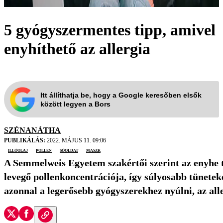
5 gyógyszermentes tipp, amivel
enyhíthető az allergia
Itt állíthatja be, hogy a Google keresőben elsők
között legyen a Bors
SZÉNANÁTHA
PUBLIKÁLÁS:
2022. MÁJUS 11. 09:06
illóolaj
pollen
sóoldat
maszk
A Semmelweis Egyetem szakértői szerint az enyhe t
levegő pollenkoncentrációja, így súlyosabb tünetek
azonnal a legerősebb gyógyszerekhez nyúlni, az aller