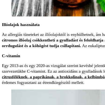
Illóolajok használata
Az allergiás tüneteket az illóolajoktól is enyhülhetnek, ám
citromos illóolaj csökkentheti a gyulladást és feloldhat
orrdugulást és a köhögést tudja csillapítani.
Az eukaliptus
C-vitamin
Egy 2013-as és egy 2020-as vizsgálat szerint kevésbé jelentk
szervezetükbe C-vitamint. Ez az antioxidáns a gyulladások l
citrusféléknek, a paprikának, a brokkolinak, a kelbimb
érdemes fogyasztani az étrendkiegészítő mellett.