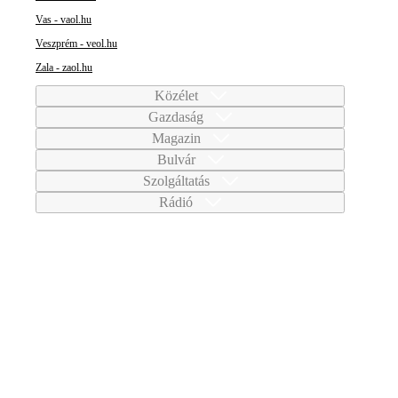
Vas - vaol.hu
Veszprém - veol.hu
Zala - zaol.hu
Közélet
Gazdaság
Magazin
Bulvár
Szolgáltatás
Rádió