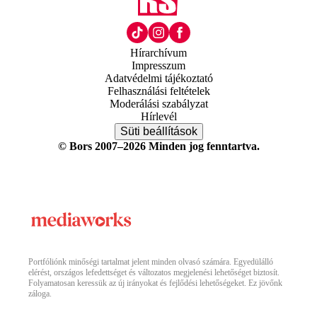
Hírarchívum
Impresszum
Adatvédelmi tájékoztató
Felhasználási feltételek
Moderálási szabályzat
Hírlevél
Süti beállítások
© Bors 2007–2026 Minden jog fenntartva.
Portfóliónk minőségi tartalmat jelent minden olvasó számára. Egyedülálló
elérést, országos lefedettséget és változatos megjelenési lehetőséget biztosít.
Folyamatosan keressük az új irányokat és fejlődési lehetőségeket. Ez jövőnk
záloga.