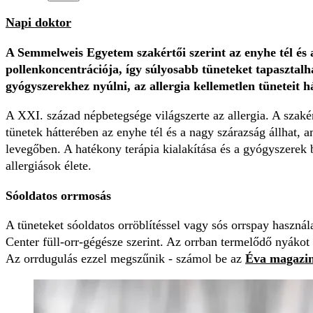
Napi doktor
A Semmelweis Egyetem szakértői szerint az enyhe tél és 
pollenkoncentrációja, így súlyosabb tüneteket tapasztal
gyógyszerekhez nyúlni, az allergia kellemetlen tüneteit há
A XXI. század népbetegsége világszerte az allergia. A szakér
tünetek hátterében az enyhe tél és a nagy szárazság állhat,
levegőben. A hatékony terápia kialakítása és a gyógyszerek b
allergiások élete.
Sóoldatos orrmosás
A tüneteket sóoldatos orröblítéssel vagy sós orrspay használ
Center füll-orr-gégésze szerint. Az orrban termelődő nyákot 
Az orrdugulás ezzel megszűnik - számol be az
Éva magazi