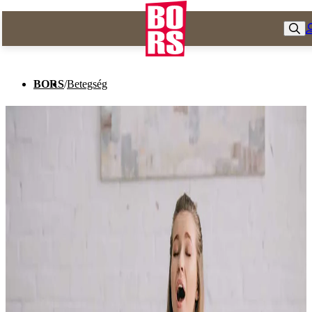
BORS
/
Betegség