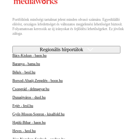
Portfóliónk minőségi tartalmat jelent minden olvasó számára. Egyedülálló
elérést, országos lefedettséget és változatos megjelenési lehetőséget biztosít.
Folyamatosan keressük az új irányokat és fejlődési lehetőségeket. Ez jövőnk
záloga.
Regionális hírportálok
Bács-Kiskun - baon.hu
Baranya - bama.hu
Békés - beol.hu
Borsod-Abaúj-Zemplén - boon.hu
Csongrád - delmagyar.hu
Dunaújváros - duol.hu
Fejér - feol.hu
Győr-Moson-Sopron - kisalfold.hu
Hajdú-Bihar - haon.hu
Heves - heol.hu