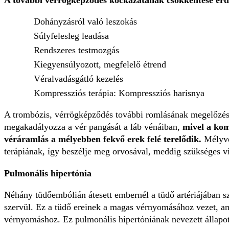
A további vérrögképződés kockázatának csökkentése érde
Dohányzásról való leszokás
Súlyfelesleg leadása
Rendszeres testmozgás
Kiegyensúlyozott, megfelelő étrend
Véralvadásgátló kezelés
Kompressziós terápia: Kompressziós harisnya
A trombózis, vérrögképződés további romlásának megelőzésé
megakadályozza a vér pangását a láb vénáiban,
mivel a kom
véráramlás a mélyebben fekvő erek felé terelődik.
Mélyvé
terápiának, így beszélje meg orvosával, meddig szükséges vi
Pulmonális hipertónia
Néhány tüdőembólián átesett embernél a tüdő artériájában szű
szervül. Ez a tüdő ereinek a magas vérnyomásához vezet, a
vérnyomáshoz. Ez pulmonális hipertóniának nevezett állapot