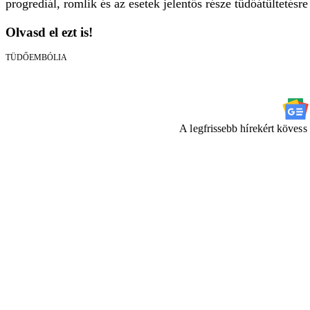
progrediál, romlik és az esetek jelentős része tüdőátültetésre
Olvasd el ezt is!
TÜDŐEMBÓLIA
A legfrissebb hírekért köves