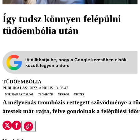
Így tudsz könnyen felépülni
tüdőembólia után
Itt állíthatja be, hogy a Google keresőben elsők
között legyen a Bors
TÜDŐEMBÓLIA
PUBLIKÁLÁS:
2022. ÁPRILIS 13. 06:47
mellkasi fájdalom
trombózis
vérrög
visszér
A mélyvénás trombózis rettegett szövődménye a tüd
átestek már rajta, félve gondolnak a felépülési id