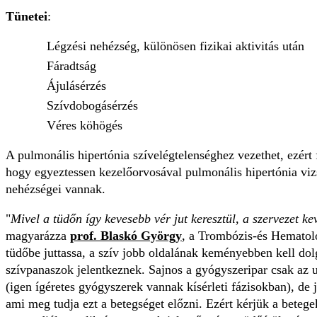
Tünetei
:
Légzési nehézség, különösen fizikai aktivitás után
Fáradtság
Ájulásérzés
Szívdobogásérzés
Véres köhögés
A pulmonális hipertónia szívelégtelenséghez vezethet, ezért
hogy egyeztessen kezelőorvosával pulmonális hipertónia viz
nehézségei vannak.
"
Mivel a tüdőn így kevesebb vér jut keresztül, a szervezet ke
magyarázza
prof. Blaskó György
, a Trombózis-és Hematoló
tüdőbe juttassa, a szív jobb oldalának keményebben kell dol
szívpanaszok jelentkeznek. Sajnos a gyógyszeripar csak az u
(igen ígéretes gyógyszerek vannak kísérleti fázisokban), de j
ami meg tudja ezt a betegséget előzni. Ezért kérjük a betege