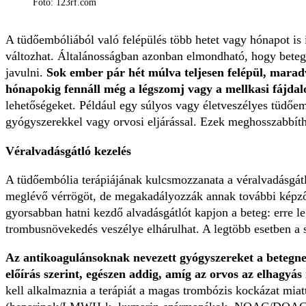
Fotó: 123rf.com
A tüdőembóliából való felépülés több hetet vagy hónapot is
változhat. Általánosságban azonban elmondható, hogy beteg
javulni.
Sok ember pár hét múlva teljesen felépül, mara
hónapokig fennáll még a légszomj vagy a mellkasi fájda
lehetőségeket. Például egy súlyos vagy életveszélyes tüdőem
gyógyszerekkel vagy orvosi eljárással. Ezek meghosszabbíthat
Véralvadásgátló kezelés
A tüdőembólia terápiájának kulcsmozzanata a véralvadásgátl
meglévő vérrögöt, de megakadályozzák annak további képződ
gyorsabban hatni kezdő alvadásgátlót kapjon a beteg: erre l
trombusnövekedés veszélye elhárulhat. A legtöbb esetben a 
Az antikoagulánsoknak nevezett gyógyszereket a betegne
előírás szerint, egészen addig, amíg az orvos az elhagyás 
kell alkalmaznia a terápiát a magas trombózis kockázat miatt