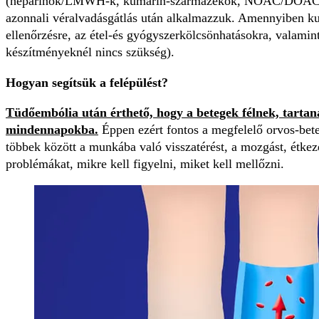
(heparinok/LMWH-k, kumarin-származékok, NOAC/DOAC), á
azonnali véralvadásgátlás után alkalmazzuk. Amennyiben ku
ellenőrzésre, az étel-és gyógyszerkölcsönhatásokra, valamin
készítményeknél nincs szükség).
Hogyan segítsük a felépülést?
Tüdőembólia után érthető, hogy a betegek félnek, tartan
mindennapokba.
Éppen ezért fontos a megfelelő orvos-bet
többek között a munkába való visszatérést, a mozgást, étkezé
problémákat, mikre kell figyelni, miket kell mellőzni.