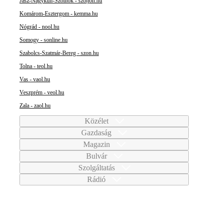
Jász-Nagykun-Szolnok - szoljon.hu
Komárom-Esztergom - kemma.hu
Nógrád - nool.hu
Somogy - sonline.hu
Szabolcs-Szatmár-Bereg - szon.hu
Tolna - teol.hu
Vas - vaol.hu
Veszprém - veol.hu
Zala - zaol.hu
Közélet
Gazdaság
Magazin
Bulvár
Szolgáltatás
Rádió