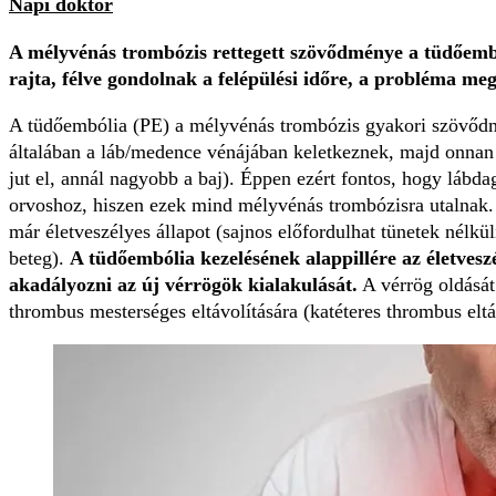
Napi doktor
A mélyvénás trombózis rettegett szövődménye a tüdőemból
rajta, félve gondolnak a felépülési időre, a probléma me
A tüdőembólia (PE) a mélyvénás trombózis gyakori szövődm
általában a láb/medence vénájában keletkeznek, majd onnan 
jut el, annál nagyobb a baj). Éppen ezért fontos, hogy lábd
orvoshoz, hiszen ezek mind mélyvénás trombózisra utalnak
már életveszélyes állapot (sajnos előfordulhat tünetek nélkü
beteg).
A tüdőembólia kezelésének alappillére az életvesz
akadályozni az új vérrögök kialakulását.
A vérrög oldását
thrombus mesterséges eltávolítására (katéteres thrombus eltáv