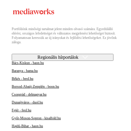
Portfóliónk minőségi tartalmat jelent minden olvasó számára. Egyedülálló
elérést, országos lefedettséget és változatos megjelenési lehetőséget biztosít.
Folyamatosan keressük az új irányokat és fejlődési lehetőségeket. Ez jövőnk
záloga.
Regionális hírportálok
Bács-Kiskun - baon.hu
Baranya - bama.hu
Békés - beol.hu
Borsod-Abaúj-Zemplén - boon.hu
Csongrád - delmagyar.hu
Dunaújváros - duol.hu
Fejér - feol.hu
Győr-Moson-Sopron - kisalfold.hu
Hajdú-Bihar - haon.hu