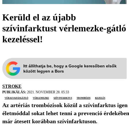
Kerüld el az újabb
szívinfarktust vérlemezke-gátló
kezeléssel!
Itt állíthatja be, hogy a Google keresőben elsők
között legyen a Bors
STROKE
PUBLIKÁLÁS:
2021. NOVEMBER 28. 05:33
véralvadásgátló
vérlemezke
szívinfarktus
trombózis
kezelés
Az artériás trombózisok közül a szívinfarktus igen 
életmóddal sokat lehet tenni a prevenció érdekében,
már átesett korábban szívinfarktuson.