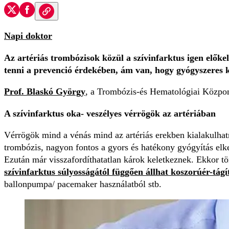
Napi doktor
Az artériás trombózisok közül a szívinfarktus igen előkel
tenni a prevenció érdekében, ám van, hogy gyógyszeres ki
Prof. Blaskó György
, a Trombózis-és Hematológiai Központ
A szívinfarktus oka- veszélyes vérrögök az artériában
Vérrögök mind a vénás mind az artériás erekben kialakulhatn
trombózis, nagyon fontos a gyors és hatékony gyógyítás elke
Ezután már visszafordíthatatlan károk keletkeznek. Ekkor tö
szívinfarktus súlyosságától függően állhat koszorúér-tág
ballonpumpa/ pacemaker használatból stb.