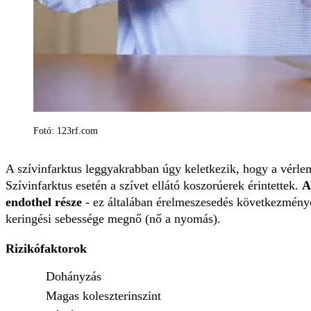
Fotó: 123rf.com
A szívinfarktus leggyakrabban úgy keletkezik, hogy a vérlem
Szívinfarktus esetén a szívet ellátó koszorúerek érintettek.
A
endothel része
- ez általában érelmeszesedés következménye
keringési sebessége megnő (nő a nyomás).
Rizikófaktorok
Dohányzás
Magas koleszterinszint