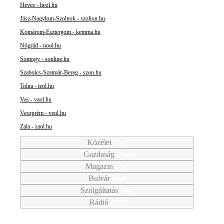
Heves - heol.hu
Jász-Nagykun-Szolnok - szoljon.hu
Komárom-Esztergom - kemma.hu
Nógrád - nool.hu
Somogy - sonline.hu
Szabolcs-Szatmár-Bereg - szon.hu
Tolna - teol.hu
Vas - vaol.hu
Veszprém - veol.hu
Zala - zaol.hu
Közélet
Gazdaság
Magazin
Bulvár
Szolgáltatás
Rádió