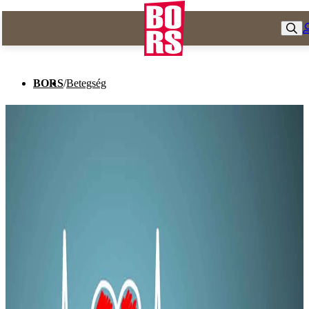
BORS
/
Betegség