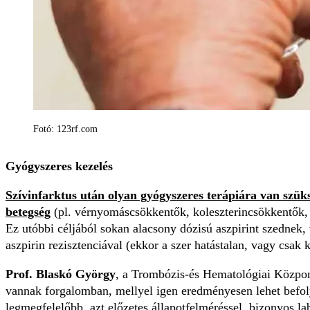
Fotó: 123rf.com
Gyógyszeres kezelés
Szívinfarktus után olyan gyógyszeres terápiára van szüksé
betegség
(pl. vérnyomáscsökkentők, koleszterincsökkentők,
Ez utóbbi céljából sokan alacsony dózisú aszpirint szednek, 
aszpirin rezisztenciával (ekkor a szer hatástalan, vagy csak 
Prof. Blaskó György
, a Trombózis-és Hematológiai Közpon
vannak forgalomban, mellyel igen eredményesen lehet befo
legmegfelelőbb, azt előzetes állapotfelméréssel, bizonyos la