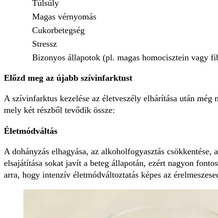
Túlsúly
Magas vérnyomás
Cukorbetegség
Stressz
Bizonyos állapotok (pl. magas homocisztein vagy fi
Előzd meg az újabb szívinfarktust
A szívinfarktus kezelése az életveszély elhárítása után még 
mely két részből tevődik össze:
Életmódváltás
A dohányzás elhagyása, az alkoholfogyasztás csökkentése, a 
elsajátítása sokat javít a beteg állapotán, ezért nagyon font
arra, hogy intenzív életmódváltoztatás képes az érelmeszesed