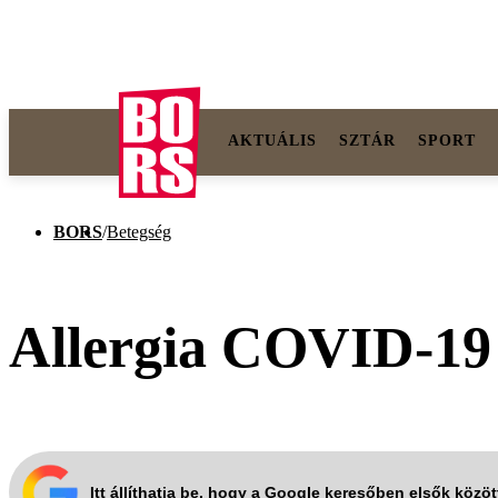
AKTUÁLIS
SZTÁR
SPORT
BORS
/
Betegség
Allergia COVID-19 
Itt állíthatja be, hogy a Google keresőben elsők közö