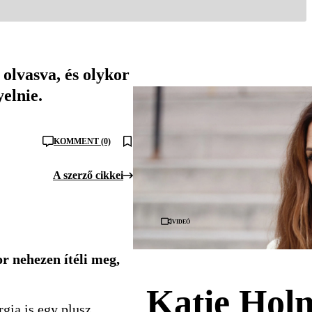
olvasva, és olykor
elnie.
KOMMENT (0)
A szerző cikkei
Videó
r nehezen ítéli meg,
Katie Holm
gia is egy plusz