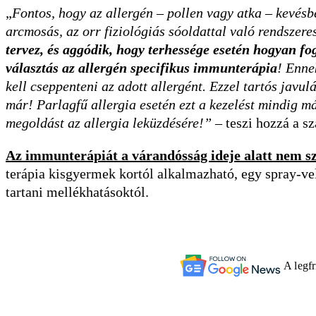
„
Fontos, hogy az allergén – pollen vagy atka – kevés
arcmosás, az orr fiziológiás sóoldattal való rendsze
tervez, és aggódik, hogy terhessége esetén hogyan fog
választás az allergén specifikus immunterápia
! Enne
kell cseppenteni az adott allergént. Ezzel tartós javul
már! Parlagfű allergia esetén ezt a kezelést mindig m
megoldást az allergia leküzdésére!”
– teszi hozzá a s
Az immunterápiát a várandósság ideje alatt nem sza
terápia kisgyermek kortól alkalmazható, egy spray-vel 
tartani mellékhatásoktól.
A legf