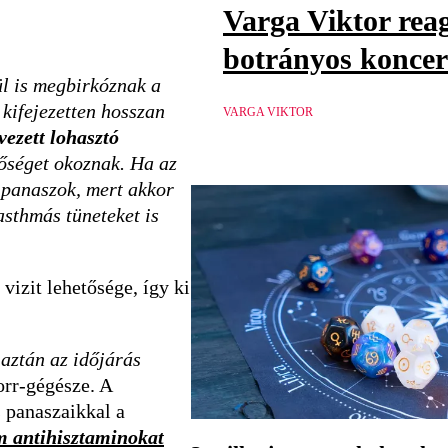
Varga Viktor reag
botrányos koncer
ül is megbirkóznak a
 kifejezetten hosszan
VARGA VIKTOR
vezett lohasztó
gőséget okoznak. Ha az
a panaszok, mert akkor
asthmás tüneteket is
vizit lehetősége, így ki
 aztán az időjárás
-orr-gégésze. A
 panaszaikkal a
em antihisztaminokat