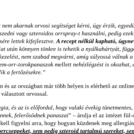
nt nem akarnak orvosi segítséget kérni, úgy érzik, egyed
zedni vagy szteroidos orrspray-t használni, pedig ezek
ére lettek kifejlesztve.
A recept nélkül kapható, úgyne
t után könnyen tönkre is tehetik a nyálkahártyát, füg
a kezelést, nem szabad megvárni, amíg súlyossá válnak 
em-orr-torokpanaszok mellett nehézlégzést is okozhat, 
ik a fertőzésekre.”
n és az országban már több helyen is elérhető az online 
választott orvossal.
ia, és az is előfordul, hogy valaki évekig tünetmentes,
nnek, felerősödnek panaszai
” – árulja el az intézet fül
ell figyelni arra, hogy hogyan küzdenek meg allergiás
rrcseppeket, sem pedig szteroid tartalmú szereket, s