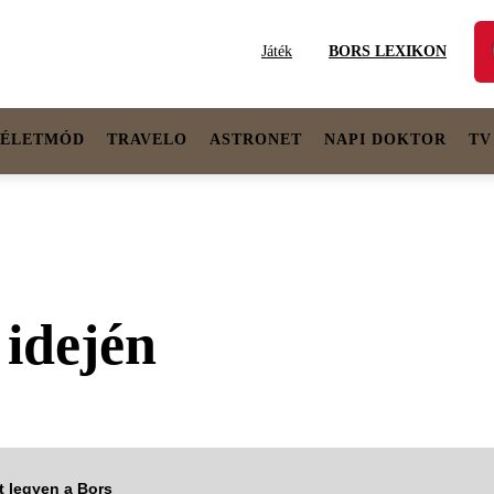
Játék
BORS LEXIKON
ÉLETMÓD
TRAVELO
ASTRONET
NAPI DOKTOR
TV
idején
tt legyen a Bors