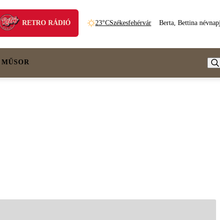
RETRO RÁDIÓ
23°C
Székesfehérvár
Berta, Bettina névnap
 MŰSOR