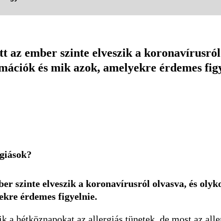
 az ember szinte elveszik a koronavírusról 
rmációk és mik azok, amelyekre érdemes figy
rgiások?
 szinte elveszik a koronavírusról olvasva, és olyko
ekre érdemes figyelnie.
 a hétköznapokat az allergiás tünetek, de most az aller