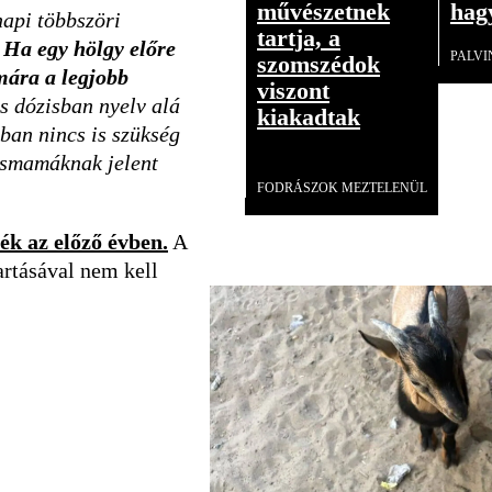
művészetnek
hag
napi többszöri
tartja, a
.
Ha egy hölgy előre
PALVI
szomszédok
ámára a legjobb
viszont
s dózisban nyelv alá
kiakadtak
ában nincs is szükség
kismamáknak jelent
Videó
FODRÁSZOK MEZTELENÜL
ék az előző évben.
A
artásával nem kell