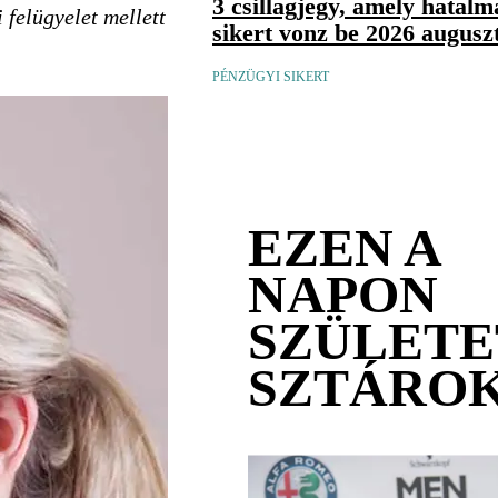
3 csillagjegy, amely hatal
 felügyelet mellett
sikert vonz be 2026 augus
PÉNZÜGYI SIKERT
EZEN A
NAPON
SZÜLETE
SZTÁRO