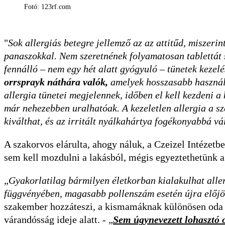
Fotó: 123rf.com
"
Sok allergiás betegre jellemző az az attitűd, miszeri
panaszokkal. Nem szeretnének folyamatosan tablettát s
fennálló – nem egy hét alatt gyógyuló – tünetek kezelés
orrsprayk náthára valók,
amelyek hosszasabb használa
allergia tünetei megjelennek, időben el kell kezdeni 
már nehezebben uralhatóak. A kezeletlen allergia a sz
kiválthat, és az irritált nyálkahártya fogékonyabbá vál
A szakorvos elárulta, ahogy náluk, a Czeizel Intézetbe
sem kell mozdulni a lakásból, mégis egyeztethetünk a 
„
Gyakorlatilag bármilyen életkorban kialakulhat allerg
függvényében, magasabb pollenszám esetén újra előjö
szakember hozzáteszi, a kismamáknak különösen oda k
várandósság ideje alatt. - „
Sem úgynevezett lohasztó o