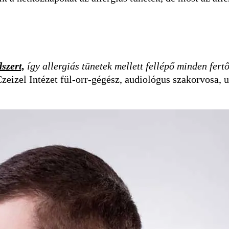
szert,
így allergiás tünetek mellett fellépő minden fert
 Czeizel Intézet fül-orr-gégész, audiológus szakorvosa, 