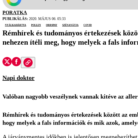
PORATKA
PUBLIKÁLÁS:
2020. MÁJUS 06. 05:33
nyálkahártya
pollen
orrspay
szénanátja
covid
Rémhírek és tudományos értekezések között
nehezen ítéli meg, hogy melyek a fals info
Napi doktor
Valóban nagyobb veszélynek vannak kitéve az alle
Rémhírek és tudományos értekezések között az ember
hogy melyek a fals információk és mik azok, amely
A járványmentes időkben is jelentősen megnehezíthetik