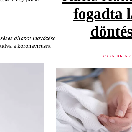
fogadta 
döntés
őzéses állapot legyőzése
utalva a koronavírusra
NÉVVÁLTOZTATÁ