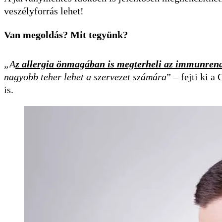
veszélyforrás lehet!
Van megoldás? Mit tegyünk?
„A
z allergia önmagában is megterheli az immunrend
nagyobb teher lehet a szervezet számára
” – fejti ki a
is.