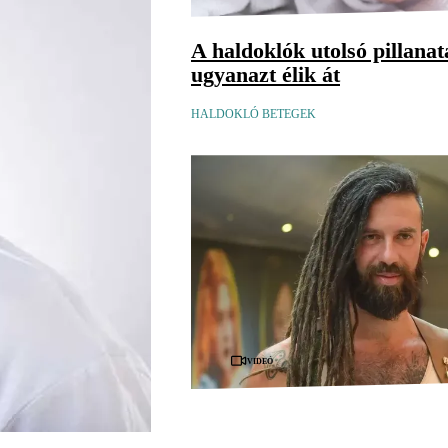
A haldoklók utolsó pillana
ugyanazt élik át
HALDOKLÓ BETEGEK
Videó