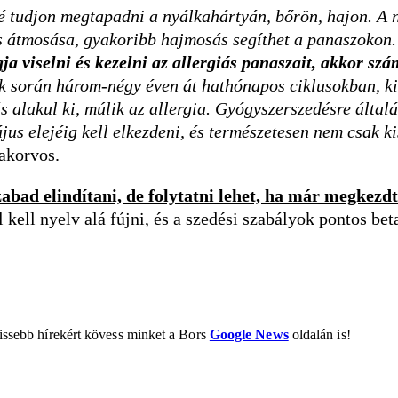
bé tudjon megtapadni a nyálkahártyán, bőrön, hajon. A 
res átmosása, gyakoribb hajmosás segíthet a panaszokon
ja viselni és kezelni az allergiás panaszait, akkor sz
k során három-négy éven át hathónapos ciklusokban, ki
ás alakul ki, múlik az allergia. Gyógyszerszedésre által
ájus elejéig kell elkezdeni, és természetesen nem csak 
zakorvos.
bad elindítani, de folytatni lehet, ha már megkezdt
kell nyelv alá fújni, és a szedési szabályok pontos bet
rissebb hírekért kövess minket a Bors
Google News
oldalán is!