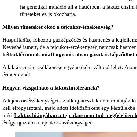
ha genetikai mutáció áll a háttérben, a laktáz enzim
tüneteket ez is okozhatja.
Milyen tüneteket okoz a tejcukor-érzékenység?
Haspuffadás, fokozott gázképződés és hasmenés a legjellemz
Kevésbé ismert, de a tejcukor-érzékenység nemcsak hasmen
bélbaktériumok miatt ugyanis olyan gázok is képződhetn
A laktáz enzim csökkenése egyénenként változó lehet. Azono
érintetteknél.
Hogyan vizsgálható a laktózintolerancia?
A tejcukor-érzékenységet az allergiatesztek nem mutatják ki.
kell elfogyasztani, majd adott időközönként egy készülékbe l
méri.
Laktáz hiányában a tejcukor nem tud megfelelően l
és így igazolni a tejcukor-érzékenységet.