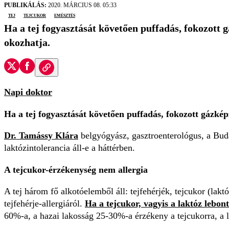
PUBLIKÁLÁS:
2020. MÁRCIUS 08. 05:33
tej
tejcukor
emésztés
Ha a tej fogyasztását követően puffadás, fokozott g
okozhatja.
Napi doktor
Ha a tej fogyasztását követően puffadás, fokozott gázkép
Dr. Tamássy Klára
belgyógyász, gasztroenterológus, a Buda
laktózintolerancia áll-e a háttérben.
A tejcukor-érzékenység nem allergia
A tej három fő alkotóelemből áll: tejfehérjék, tejcukor (laktó
tejfehérje-allergiáról.
Ha a tejcukor, vagyis a laktóz lebo
60%-a, a hazai lakosság 25-30%-a érzékeny a tejcukorra, a l