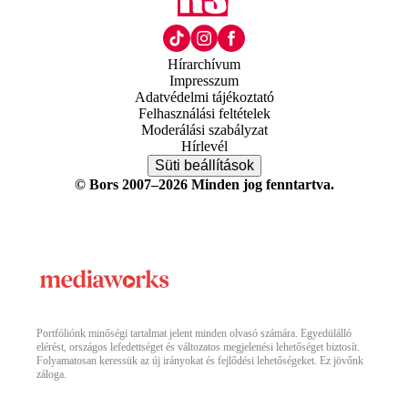
Hírarchívum
Impresszum
Adatvédelmi tájékoztató
Felhasználási feltételek
Moderálási szabályzat
Hírlevél
Süti beállítások
© Bors 2007–2026 Minden jog fenntartva.
Portfóliónk minőségi tartalmat jelent minden olvasó számára. Egyedülálló
elérést, országos lefedettséget és változatos megjelenési lehetőséget biztosít.
Folyamatosan keressük az új irányokat és fejlődési lehetőségeket. Ez jövőnk
záloga.