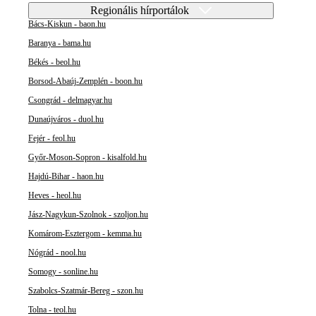
Regionális hírportálok
Bács-Kiskun - baon.hu
Baranya - bama.hu
Békés - beol.hu
Borsod-Abaúj-Zemplén - boon.hu
Csongrád - delmagyar.hu
Dunaújváros - duol.hu
Fejér - feol.hu
Győr-Moson-Sopron - kisalfold.hu
Hajdú-Bihar - haon.hu
Heves - heol.hu
Jász-Nagykun-Szolnok - szoljon.hu
Komárom-Esztergom - kemma.hu
Nógrád - nool.hu
Somogy - sonline.hu
Szabolcs-Szatmár-Bereg - szon.hu
Tolna - teol.hu