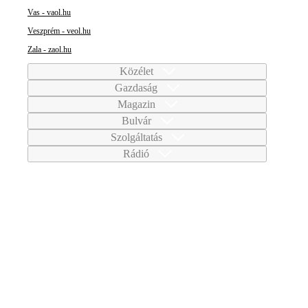
Vas - vaol.hu
Veszprém - veol.hu
Zala - zaol.hu
Közélet
Gazdaság
Magazin
Bulvár
Szolgáltatás
Rádió