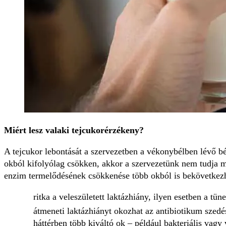
Miért lesz valaki tejcukorérzékeny?
A tejcukor lebontását a szervezetben a vékonybélben lévő 
okból kifolyólag csökken, akkor a szervezetünk nem tudja me
enzim termelődésének csökkenése több okból is bekövetkezh
ritka a veleszületett laktázhiány, ilyen esetben a tü
átmeneti laktázhiányt okozhat az antibiotikum szed
háttérben több kiváltó ok – például bakteriális vagy v