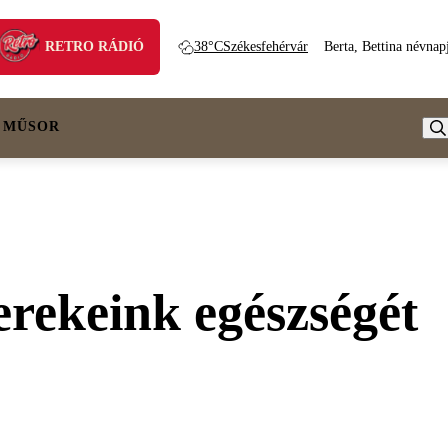
RETRO RÁDIÓ
38°C
Székesfehérvár
Berta, Bettina névnap
 MŰSOR
erekeink egészségét