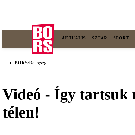
AKTUÁLIS
SZTÁR
SPORT
BORS
/
Betegség
Videó - Így tartsuk
télen!