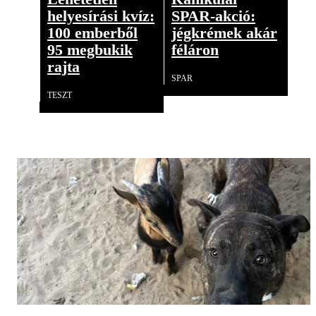
helyesírási kvíz:
SPAR-akció:
100 emberből
jégkrémek akár
95 megbukik
féláron
rajta
SPAR
TESZT