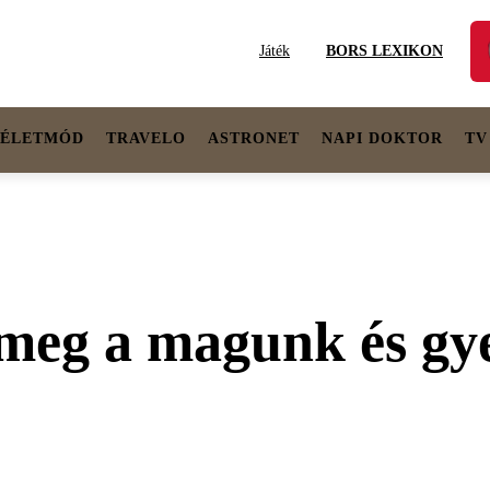
Játék
BORS LEXIKON
ÉLETMÓD
TRAVELO
ASTRONET
NAPI DOKTOR
TV
 meg a magunk és gy