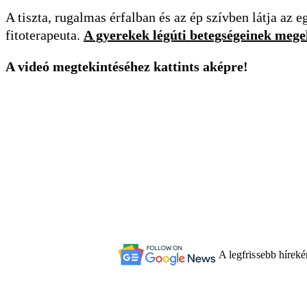
A tiszta, rugalmas érfalban és az ép szívben látja az 
fitoterapeuta.
A gyerekek légúti betegségeinek megel
A videó megtekintéséhez kattints aképre!
A legfrissebb hírek