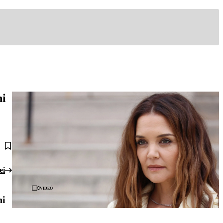
ni
ei
Videó
ni