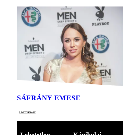
SÁFRÁNY EMESE
légtornász
Lehetetlen
Kánikulai