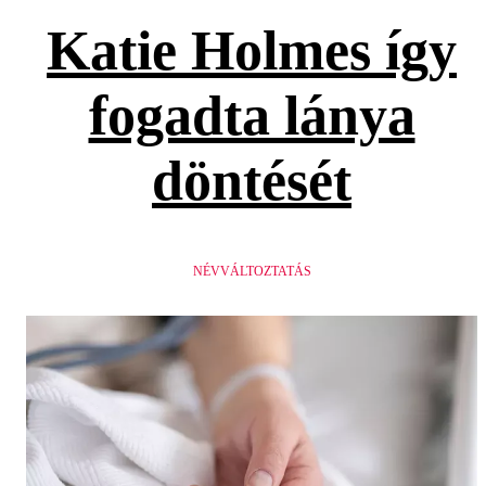
Katie Holmes így
fogadta lánya
döntését
NÉVVÁLTOZTATÁS