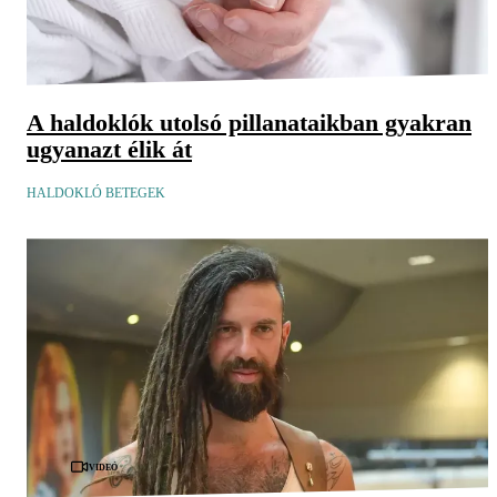
A haldoklók utolsó pillanataikban gyakran
ugyanazt élik át
HALDOKLÓ BETEGEK
Videó