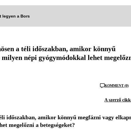
tt legyen a Bors
nösen a téli időszakban, amikor könnyű
n milyen népi gyógymódokkal lehet megelőz
KOMMENT (0)
A szerző cikk
téli időszakban, amikor könnyű megfázni vagy elkap
het megelőzni a betegségeket?