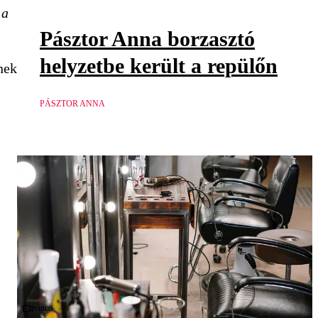
 a
Pásztor Anna borzasztó
helyzetbe került a repülőn
nek
PÁSZTOR ANNA
Videó