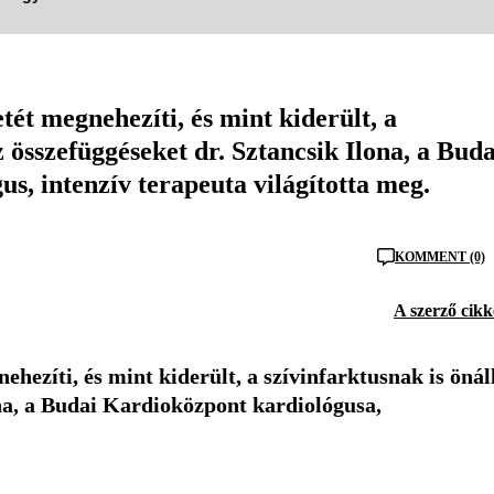
tét megnehezíti, és mint kiderült, a
z összefüggéseket dr. Sztancsik Ilona, a Buda
s, intenzív terapeuta világította meg.
KOMMENT (0)
A szerző cikk
ehezíti, és mint kiderült, a szívinfarktusnak is önál
ona, a Budai Kardioközpont kardiológusa,