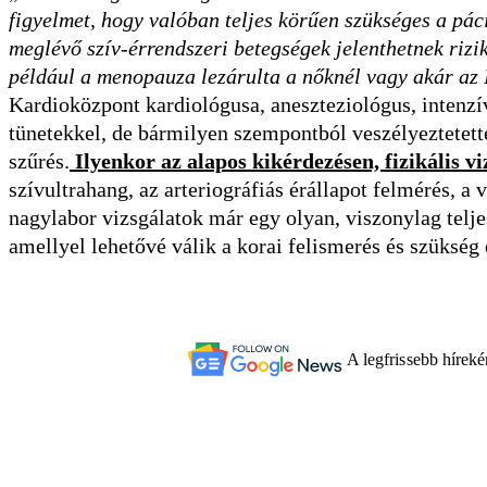
figyelmet, hogy valóban teljes körűen szükséges a páci
meglévő szív-érrendszeri betegségek jelenthetnek rizi
például a menopauza lezárulta a nőknél vagy akár az
Kardioközpont kardiológusa, aneszteziológus, intenzí
tünetekkel, de bármilyen szempontból veszélyeztetett
szűrés.
Ilyenkor az alapos kikérdezésen, fizikális v
szívultrahang, az arteriográfiás érállapot felmérés, a
nagylabor vizsgálatok már egy olyan, viszonylag telje
amellyel lehetővé válik a korai felismerés és szükség 
A legfrissebb hírek