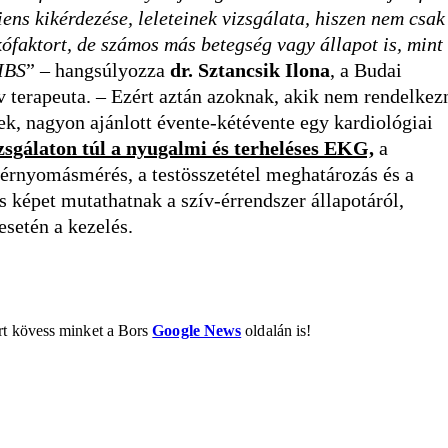
ens kikérdezése, leleteinek vizsgálata, hiszen nem csak
kófaktort, de számos más betegség vagy állapot is, mint
 IBS
” – hangsúlyozza
dr. Sztancsik Ilona
, a Budai
v terapeuta. – Ezért aztán azoknak, akik nem rendelkez
ek, nagyon ajánlott évente-kétévente egy kardiológiai
izsgálaton túl a nyugalmi és terheléses EKG,
a
 vérnyomásmérés, a testösszetétel meghatározás és a
s képet mutathatnak a szív-érrendszer állapotáról,
esetén a kezelés.
ért kövess minket a Bors
Google News
oldalán is!