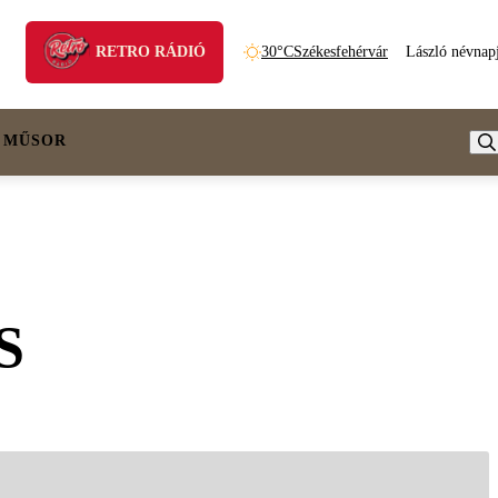
RETRO RÁDIÓ
30°C
Székesfehérvár
László névnap
 MŰSOR
BS