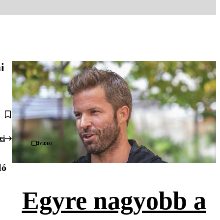
i
ei
Videó
ló
Egyre nagyobb a