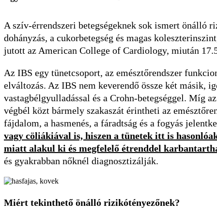
A szív-érrendszeri betegségeknek sok ismert önálló r
dohányzás, a cukorbetegség és magas koleszterinszint, 
jutott az American College of Cardiology, miután 17.5
Az IBS egy tünetcsoport, az emésztőrendszer funkcion
elváltozás. Az IBS nem keverendő össze két másik, ig
vastagbélgyulladással és a Crohn-betegséggel. Míg az e
végbél közt bármely szakaszát érintheti az emésztőre
fájdalom, a hasmenés, a fáradtság és a fogyás jelentk
vagy cöliákiával is, hiszen a tünetek itt is hasonló
miatt alakul ki és megfelelő étrenddel karbantarth
és gyakrabban nőknél diagnosztizálják.
Miért tekinthető önálló rizikótényezőnek?