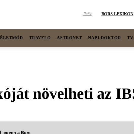
Játék
BORS LEXIKON
ÉLETMÓD
TRAVELO
ASTRONET
NAPI DOKTOR
TV
kóját növelheti az I
tt legyen a Bors