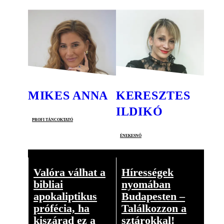
MIKES ANNA
KERESZTES
ILDIKÓ
profi táncoktató
énekesnő
Valóra válhat a
Hírességek
bibliai
nyomában
apokaliptikus
Budapesten –
prófécia, ha
Találkozzon a
kiszárad ez a
sztárokkal!