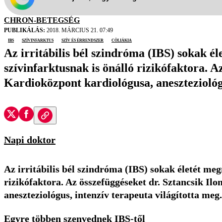
CHRON-BETEGSÉG
PUBLIKÁLÁS:
2018. MÁRCIUS 21. 07:49
IBS
szívinfarktus
szív és érrendszer
cöliákia
Az irritábilis bél szindróma (IBS) sokak éle
szívinfarktusnak is önálló rizikófaktora. A
Kardioközpont kardiológusa, aneszteziológu
Napi doktor
Az irritábilis bél szindróma (IBS) sokak életét megn
rizikófaktora. Az összefüggéseket dr. Sztancsik Il
aneszteziológus, intenzív terapeuta világította meg.
Egyre többen szenvednek IBS-től