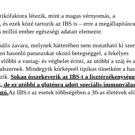
izikófaktora létezik, mint a magas vérnyomás, a
és ezek közé tartozik az IBS is – erre a megállapításra
 millió ember egészségi adatait elemezte.
ális zavara, melynek hátterében nem mutatható ki szer
en hasonló panaszokat okozó betegséggel, a fekélyes
lőbbi a vastag- és végbelet érinti, az utóbbi a száj és 
ndszernek. Mindegyik kórképnél tipikus tünetként a has
ezik.
Sokan összekeverik az IBS-t a lisztérzékenységg
ak, de ez utóbbi a gluténra adott speciális immunvála
ató.
Az IBS-t az esetek többségében a 30-as életévek elő