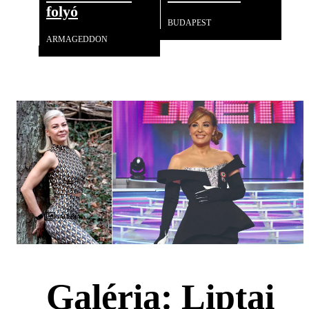
folyó
BUDAPEST
ARMAGEDDON
Galéria
Galéria: Liptai