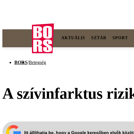
AKTUÁLIS
SZTÁR
SPORT
BORS
/
Betegség
A szívinfarktus rizi
Itt állíthatja be, hogy a Google keresőben elsők közö