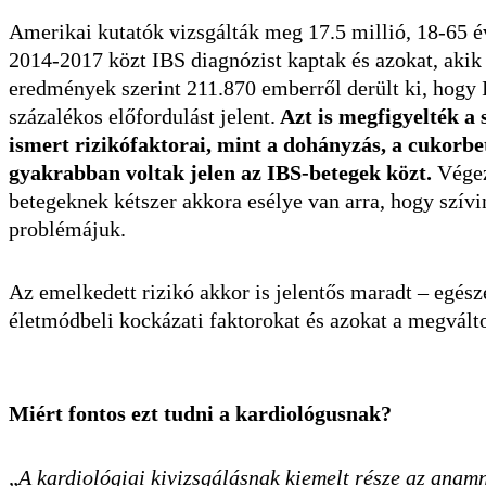
Amerikai kutatók vizsgálták meg 17.5 millió, 18-65 év
2014-2017 közt IBS diagnózist kaptak és azokat, akik 
eredmények szerint 211.870 emberről derült ki, hogy I
százalékos előfordulást jelent.
Azt is megfigyelték a
ismert rizikófaktorai, mint a dohányzás, a cukorb
gyakrabban voltak jelen az IBS-betegek közt.
Végeze
betegeknek kétszer akkora esélye van arra, hogy szívi
problémájuk.
Az emelkedett rizikó akkor is jelentős maradt – egész
életmódbeli kockázati faktorokat és azokat a megváltoz
Miért fontos ezt tudni a kardiológusnak?
„
A kardiológiai kivizsgálásnak kiemelt része az anamné