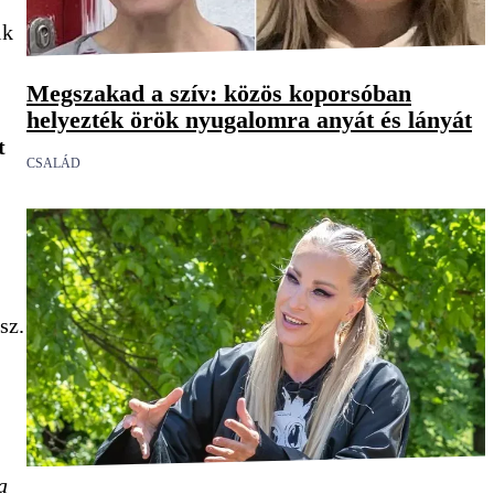
ik
Megszakad a szív: közös koporsóban
helyezték örök nyugalomra anyát és lányát
t
CSALÁD
sz.
a