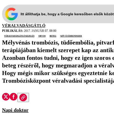
Itt állíthatja be, hogy a Google keresőben elsők közö
VÉRALVADÁSGÁTLÓ
PUBLIKÁLÁS:
2017. JANUÁR 07. 08:00
véralvadásgátló kezelés
orvos
beteg
szív és érrendszer
Mélyvénás trombózis, tüdőembólia, pitvarfi
terápiájában kiemelt szerepet kap az antik
Azonban fontos tudni, hogy ez igen szoros
beteg részéről, hogy megmaradjon a véralv
Hogy mégis mikor szükséges egyeztetnie ke
Trombózisközpont véralvadási specialistája 
Napi doktor