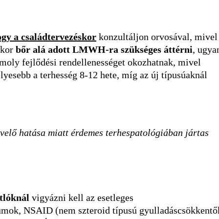
ogy a családtervezéskor
konzultáljon orvosával, mivel
kkor
bőr alá adott LMWH-ra szükséges áttérni
, ugya
ly fejlődési rendellenességet okozhatnak, mivel
lyesebb a terhesség 8-12 hete, míg az új típusúaknál
velő hatása miatt érdemes terhespatológiában jártas
tlóknál
vigyázni kell az esetleges
kumok, NSAID (nem szteroid típusú gyulladáscsökkentő