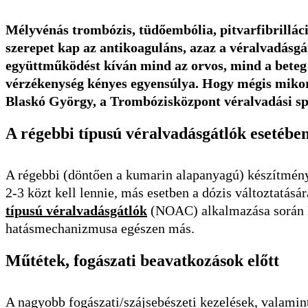
Mélyvénás trombózis, tüdőembólia, pitvarfibrilláci
szerepet kap az antikoaguláns, azaz a véralvadásgát
együttműködést kíván mind az orvos, mind a beteg
vérzékenység kényes egyensúlya. Hogy mégis mikor 
Blaskó György, a Trombózisközpont véralvadási spec
A régebbi típusú véralvadásgátlók esetébe
A régebbi (döntően a kumarin alapanyagú) készítménye
2-3 közt kell lennie, más esetben a dózis változtatás
típusú véralvadásgátlók
(NOAC) alkalmazása során
hatásmechanizmusa egészen más.
Műtétek, fogászati beavatkozások előtt
A nagyobb fogászati/szájsebészeti kezelések, valami