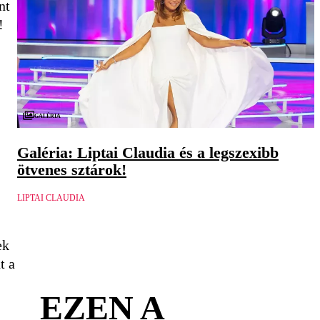
nt
!
Galéria
Galéria: Liptai Claudia és a legszexibb
ötvenes sztárok!
LIPTAI CLAUDIA
ek
t a
EZEN A