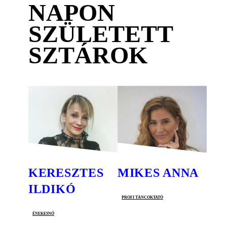
NAPON
SZÜLETETT
SZTÁROK
KERESZTES
MIKES ANNA
ILDIKÓ
profi táncoktató
énekesnő