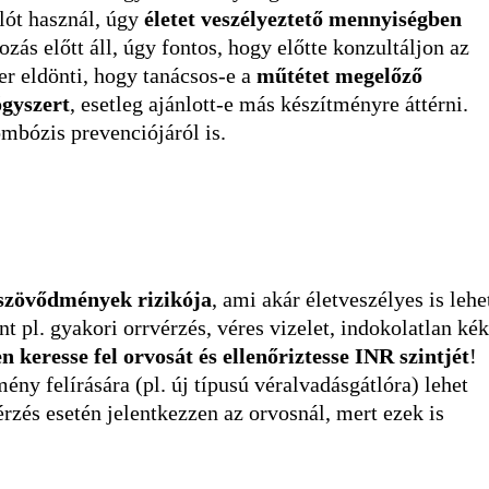
lót használ, úgy
életet veszélyeztető mennyiségben
zás előtt áll, úgy fontos, hogy előtte konzultáljon az
er eldönti, hogy tanácsos-e a
műtétet megelőző
ógyszert
, esetleg ajánlott-e más készítményre áttérni.
mbózis prevenciójáról is.
 szövődmények rizikója
, ami akár életveszélyes is lehe
 pl. gyakori orrvérzés, véres vizelet, indokolatlan kék
n keresse fel orvosát és ellenőriztesse INR szintjét
!
ny felírására (pl. új típusú véralvadásgátlóra) lehet
rzés esetén jelentkezzen az orvosnál, mert ezek is