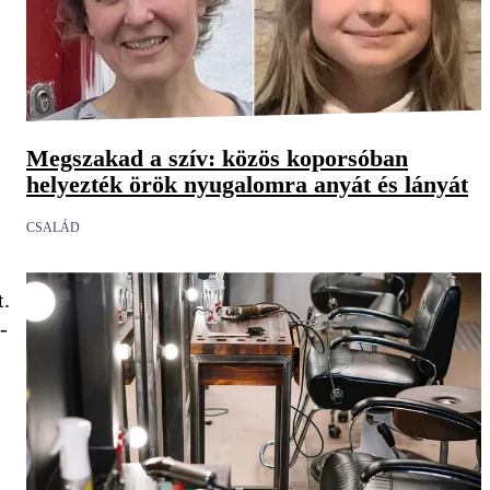
Megszakad a szív: közös koporsóban
helyezték örök nyugalomra anyát és lányát
CSALÁD
t.
-