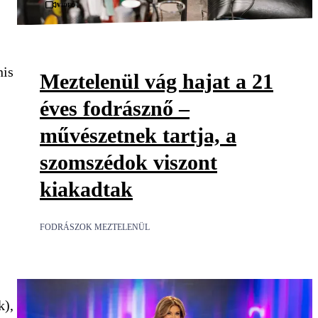
Videó
nis
Meztelenül vág hajat a 21
éves fodrásznő –
művészetnek tartja, a
szomszédok viszont
kiakadtak
FODRÁSZOK MEZTELENÜL
k),