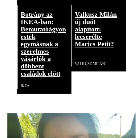
Botrány az
Valkusz Milán
IKEA-ban:
új duót
Bemutatóágyon
alapított:
estek
lecserélte
egymásnak a
Marics Petit?
szerelmes
Videó
vásárlók a
VALKUSZ MILÁN
döbbent
családok előtt
IKEA