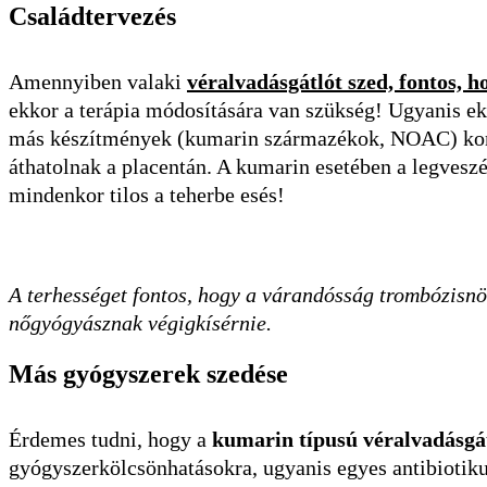
Családtervezés
Amennyiben valaki
véralvadásgátlót szed, fontos, h
ekkor a terápia módosítására van szükség! Ugyanis e
más készítmények (kumarin származékok, NOAC) komo
áthatolnak a placentán. A kumarin esetében a legveszé
mindenkor tilos a teherbe esés!
A terhességet fontos, hogy a várandósság trombózisnö
nőgyógyásznak végigkísérnie.
Más gyógyszerek szedése
Érdemes tudni, hogy a
kumarin típusú véralvadásgá
gyógyszerkölcsönhatásokra, ugyanis egyes antibioti