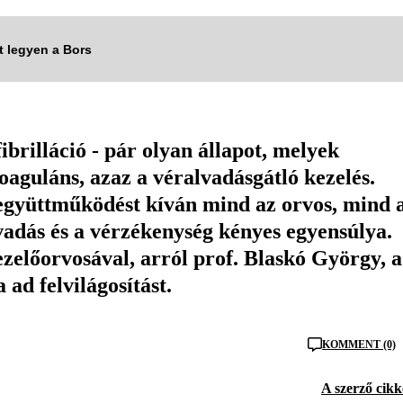
tt legyen a Bors
brilláció - pár olyan állapot, melyek
oaguláns, azaz a véralvadásgátló kezelés.
 együttműködést kíván mind az orvos, mind 
adás és a vérzékenység kényes egyensúlya.
zelőorvosával, arról prof. Blaskó György, a
ad felvilágosítást.
KOMMENT (0)
A szerző cikk