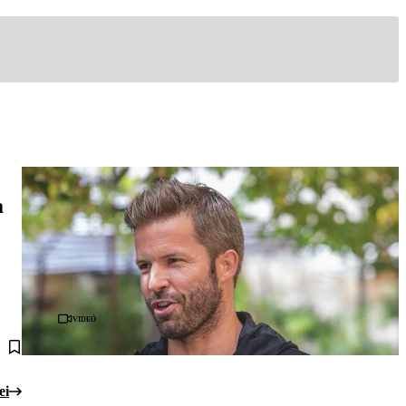
a
Videó
ei