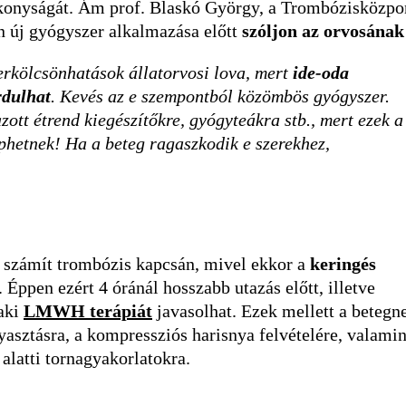
konyságát. Ám prof. Blaskó György, a Trombózisközpo
en új gyógyszer alkalmazása előtt
szóljon az orvosának
rkölcsönhatások állatorvosi lova, mert
ide-oda
rdulhat
. Kevés az e szempontból közömbös gyógyszer.
ott étrend kiegészítőkre, gyógyteákra stb., mert ezek a
phetnek! Ha a beteg ragaszkodik e szerekhez,
 számít trombózis kapcsán, mivel ekkor a
keringés
. Éppen ezért 4 óránál hosszabb utazás előtt, illetve
 aki
LMWH terápiát
javasolhat. Ezek mellett a betegn
asztásra, a kompressziós harisnya felvételére, valamin
alatti tornagyakorlatokra.