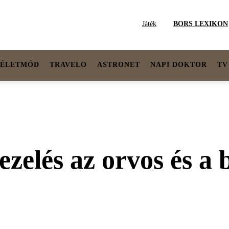
Játék
BORS LEXIKON
ÉLETMÓD
TRAVELO
ASTRONET
NAPI DOKTOR
TV
zelés az orvos és a b