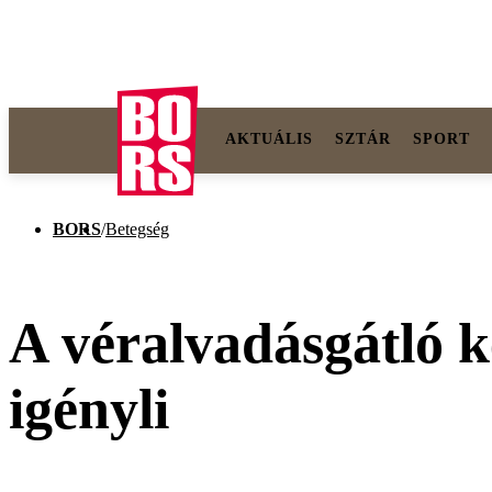
AKTUÁLIS
SZTÁR
SPORT
BORS
/
Betegség
A véralvadásgátló ke
igényli