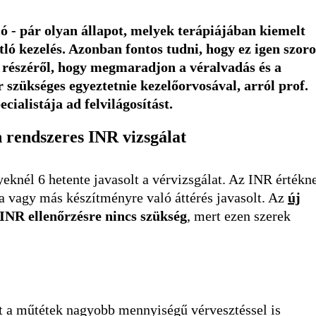
ó - pár olyan állapot, melyek terápiájában kiemelt
ló kezelés. Azonban fontos tudni, hogy ez igen szoro
 részéről, hogy megmaradjon a véralvadás és a
szükséges egyeztetnie kezelőorvosával, arról prof.
ialistája ad felvilágosítást.
n rendszeres INR vizsgálat
knél 6 hetente javasolt a vérvizsgálat. Az INR értékn
ára vagy más készítményre való áttérés javasolt. Az
új
INR ellenőrzésre nincs szükség
, mert ezen szerek
nt a műtétek nagyobb mennyiségű vérvesztéssel is