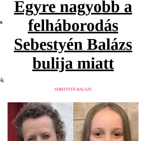
Egyre nagyobb a
felháborodás
s
Sebestyén Balázs
bulija miatt
ek
SEBESTYÉN BALÁZS