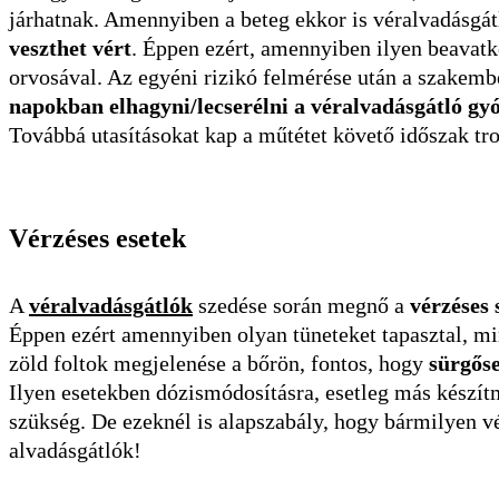
járhatnak. Amennyiben a beteg ekkor is véralvadásgát
veszthet vért
. Éppen ezért, amennyiben ilyen beavatko
orvosával. Az egyéni rizikó felmérése után a szakemb
napokban elhagyni/lecserélni a véralvadásgátló gy
Továbbá utasításokat kap a műtétet követő időszak tro
Vérzéses esetek
A
véralvadásgátlók
szedése során megnő a
vérzéses
Éppen ezért amennyiben olyan tüneteket tapasztal, mint
zöld foltok megjelenése a bőrön, fontos, hogy
sürgőse
Ilyen esetekben dózismódosításra, esetleg más készítmé
szükség. De ezeknél is alapszabály, hogy bármilyen vé
alvadásgátlók!