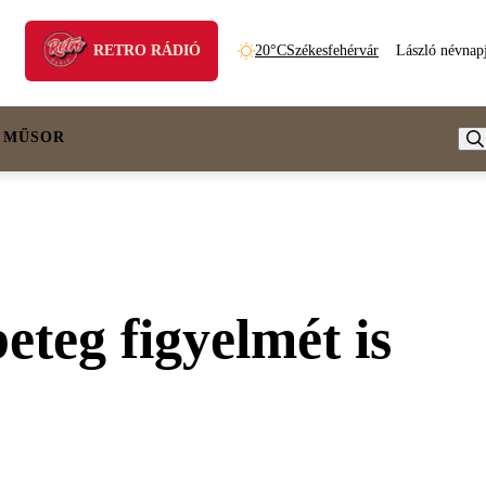
RETRO RÁDIÓ
20°C
Székesfehérvár
László névnap
 MŰSOR
eteg figyelmét is