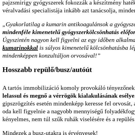
pajzsmirigy gyógyszerek fokozzák a készítmény haté
véralvadási specialistája inkább azt tanácsolja, mind
„Gyakorlatilag a kumarin antikoagulánsok a gyógysze
mindenféle kimenetelű gyógyszerkölcsönhatás előfo
Úgyszintén nagyon kell figyelni az egy időben alkalmaz
kumarinokkal
is súlyos kimenetelű kölcsönhatásba lé
mindenképpen konzultáljon orvosával!”
Hosszabb repülő/busz/autóút
A tartós immobilizáció komoly provokáló tényezőnek
lelassul és megnő a vérrögök kialakulásának esélye
gipszrögzítés esetén mindenképp keresse fel orvosát,
oda kell figyelnie a nagyobb mennyiségű folyadékfogy
kényelmes, nem túl szűk ruhák viselésére és a repülés 
Mindezek a busz-utakra is érvényesek!