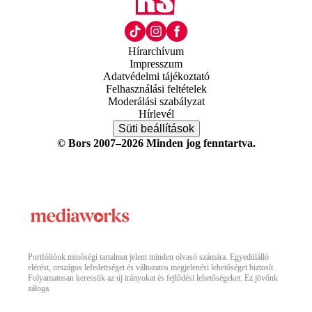
Hírarchívum
Impresszum
Adatvédelmi tájékoztató
Felhasználási feltételek
Moderálási szabályzat
Hírlevél
Süti beállítások
© Bors 2007–2026 Minden jog fenntartva.
Portfóliónk minőségi tartalmat jelent minden olvasó számára. Egyedülálló
elérést, országos lefedettséget és változatos megjelenési lehetőséget biztosít.
Folyamatosan keressük az új irányokat és fejlődési lehetőségeket. Ez jövőnk
záloga.