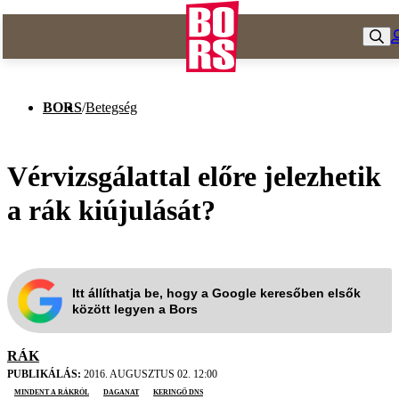
BORS
/
Betegség
Vérvizsgálattal előre jelezhetik
a rák kiújulását?
Itt állíthatja be, hogy a Google keresőben elsők
között legyen a Bors
RÁK
PUBLIKÁLÁS:
2016. AUGUSZTUS 02. 12:00
Mindent a rákról
daganat
keringő DNS