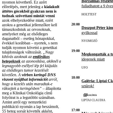
Borzalmas részlet
nyomon követhető. Ez azért
fulladhatott a 9 éve
előrelépés, mert jelenleg a
kialakult
áttétes gócokból gyakran nem is
HOLTTEST
tudnak szövettani mintát venni
azok elhelyezkedése miatt, ezért
20:00
azokra a genetikai jellemzőkre kell
Doszpot Péter kim
támaszkodniuk az orvosoknak,
gyilkossal
amelyeket még az elsődleges
daganatból – esetleg hónapokkal,
NYOMOZÓ
évekkel korábban – nyertek, s nem
tudják nyomon követni a genetikai
19:00
tulajdonságok változását.
„Nagy
Megkongatták a t
kihívás azoknak az
emlőrákos
idegenek miatt
betegeknek
az azonosítása, akiknél a
legnagyobb eséllyel lép fel kiújulás
UFO
az elsődleges tumor kezelését
követően. A
vérben keringő DNS
18:00
viszont nyújthat információt
arról,
Galéria: Liptai Cl
hogy a kezelés után maradtak-e
sztárok!
ráksejtek a keringésben”
– állapította
meg a Klinikai Onkológia című
Galéria
folyóirat is a legutóbbi számában.
LIPTAI CLAUDIA
Amint arról egy nemzetközi
publikáció nyomán a lap beszámolt,
17:00
55 beteg sorsát követték akként,