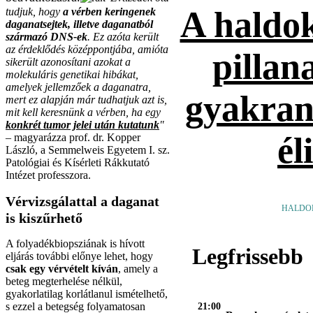
A haldok
tudjuk, hogy
a vérben keringenek
daganatsejtek, illetve daganatból
származó DNS-ek
. Ez azóta került
az érdeklődés középpontjába, amióta
pillan
sikerült azonosítani azokat a
molekuláris genetikai hibákat,
amelyek jellemzőek a daganatra,
gyakran
mert ez alapján már tudhatjuk azt is,
mit kell keresnünk a vérben, ha egy
konkrét tumor jelei után kutatunk
"
él
– magyarázza prof. dr. Kopper
László, a Semmelweis Egyetem I. sz.
Patológiai és Kísérleti Rákkutató
Intézet professzora.
Vérvizsgálattal a daganat
HALDO
is kiszűrhető
A folyadékbiopsziának is hívott
Legfrissebb
eljárás további előnye lehet, hogy
csak egy vérvételt kíván
, amely a
beteg megterhelése nélkül,
gyakorlatilag korlátlanul ismételhető,
s ezzel a betegség folyamatosan
21:00