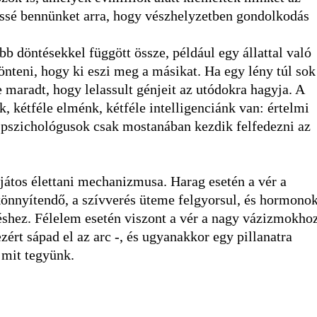
essé bennünket arra, hogy vészhelyzetben gondolkodás
b döntésekkel függött össze, például egy állattal való
dönteni, hogy ki eszi meg a másikat. Ha egy lény túl sok
 maradt, hogy lelassult génjeit az utódokra hagyja. A
, kétféle elménk, kétféle intelligenciánk van: értelmi
 pszichológusok csak mostanában kezdik felfedezni az
tos élettani mechanizmusa. Harag esetén a vér a
önnyítendő, a szívverés üteme felgyorsul, és hormono
jtéshez. Félelem esetén viszont a vér a nagy vázizmokho
ért sápad el az arc -, és ugyanakkor egy pillanatra
 mit tegyünk.