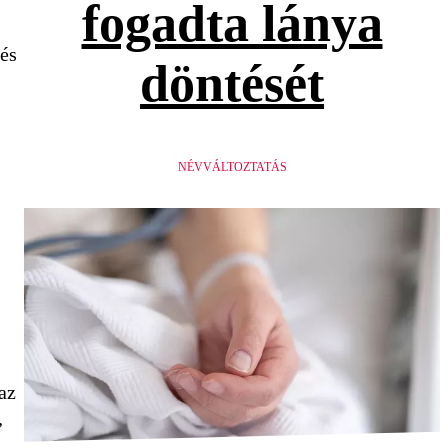
fogadta lánya
 és
döntését
NÉVVÁLTOZTATÁS
az
,