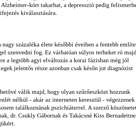
 Alzheimer-kórt takarhat, a depresszió pedig felismerh
ifejezés kiválasztására.
n nagy százaléka élete későbbi éveiben a fentebb említe
el szenvedni fog. Ez várhatóan súlyos terheket ró maj
re a legtöbb agyi elváltozás a korai fázisban még jól
tegek jelentős része azonban csak későn jut diagnózist
hetővé válik majd, hogy olyan szűrőeszközt hozzunk
lét nélkül - akár az interneten keresztül - végezzenek 
sosem találkoznának pszichiáterrel. A szerző köszönete
ak, dr. Csukly Gábornak és Takácsné Kiss Bernadettne
gükért.