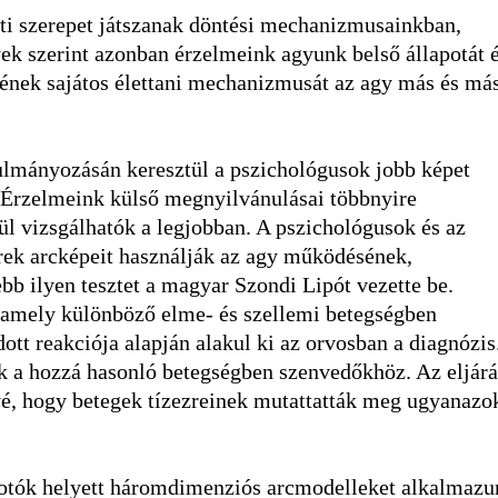
nti szerepet játszanak döntési mechanizmusainkban,
ek szerint azonban érzelmeink agyunk belső állapotát 
kének sajátos élettani mechanizmusát az agy más és má
nulmányozásán keresztül a pszichológusok jobb képet
 Érzelmeink külső megnyilvánulásai többnyire
ül vizsgálhatók a legjobban. A pszichológusok és az
rek arcképeit használják az agy működésének,
ebb ilyen tesztet a magyar Szondi Lipót vezette be.
, amely különböző elme- és szellemi betegségben
ott reakciója alapján alakul ki az orvosban a diagnózis
ik a hozzá hasonló betegségben szenvedőkhöz. Az eljárá
űvé, hogy betegek tízezreinek mutattatták meg ugyanazo
a fotók helyett háromdimenziós arcmodelleket alkalmazu