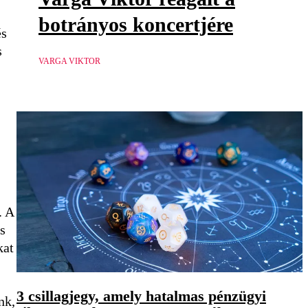
botrányos koncertjére
és
s
VARGA VIKTOR
. A
s
kat
3 csillagjegy, amely hatalmas pénzügyi
nk,