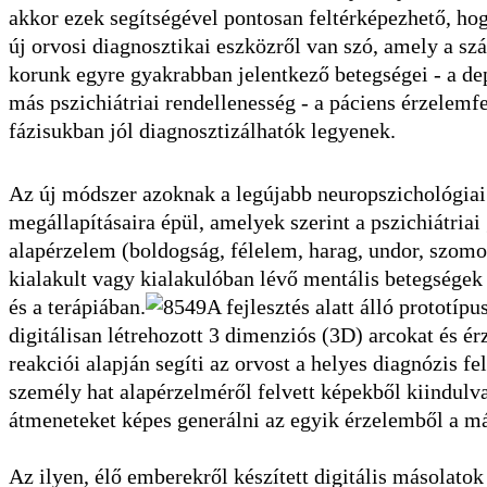
akkor ezek segítségével pontosan feltérképezhető, ho
új orvosi diagnosztikai eszközről van szó, amely a sz
korunk egyre gyakrabban jelentkező betegségei - a de
más pszichiátriai rendellenesség - a páciens érzelemf
fázisukban jól diagnosztizálhatók legyenek.
Az új módszer azoknak a legújabb neuropszichológiai 
megállapításaira épül, amelyek szerint a pszichiátriai
alapérzelem (boldogság, félelem, harag, undor, szomo
kialakult vagy kialakulóban lévő mentális betegségek
és a terápiában.
A fejlesztés alatt álló prototí
digitálisan létrehozott 3 dimenziós (3D) arcokat és é
reakciói alapján segíti az orvost a helyes diagnózis fe
személy hat alapérzelméről felvett képekből kiindulva
átmeneteket képes generálni az egyik érzelemből a m
Az ilyen, élő emberekről készített digitális másolato