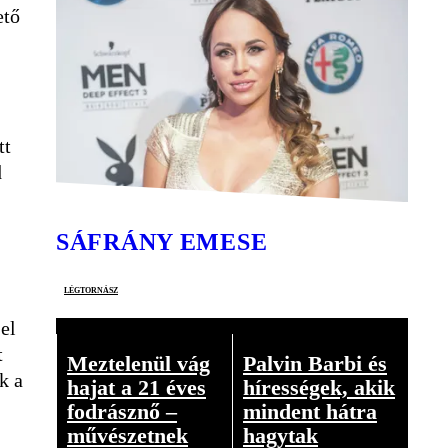
ető
tt
d
SÁFRÁNY EMESE
légtornász
el
t
Meztelenül vág
Palvin Barbi és
k a
hajat a 21 éves
hírességek, akik
fodrásznő –
mindent hátra
művészetnek
hagytak