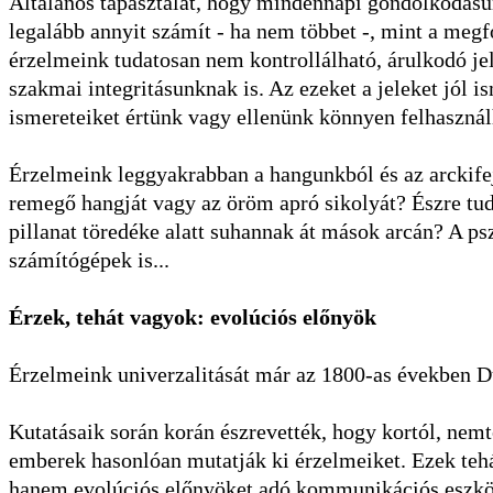
Általános tapasztalat, hogy mindennapi gondolkodásu
legalább annyit számít - ha nem többet -, mint a meg
érzelmeink tudatosan nem kontrollálható, árulkodó jele
szakmai integritásunknak is. Az ezeket a jeleket jól i
ismereteiket értünk vagy ellenünk könnyen felhasznál
Érzelmeink leggyakrabban a hangunkból és az arckifej
remegő hangját vagy az öröm apró sikolyát? Észre tud
pillanat töredéke alatt suhannak át mások arcán? A ps
számítógépek is...
Érzek, tehát vagyok: evolúciós előnyök
Érzelmeink univerzalitását már az 1800-as években Du
Kutatásaik során korán észrevették, hogy kortól, nemtő
emberek hasonlóan mutatják ki érzelmeiket. Ezek tehá
hanem evolúciós előnyöket adó kommunikációs eszköz