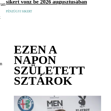
sikert vonz be 2026 augusztusában
yan
PÉNZÜGYI SIKERT
k
EZEN A
NAPON
en
SZÜLETETT
SZTÁROK