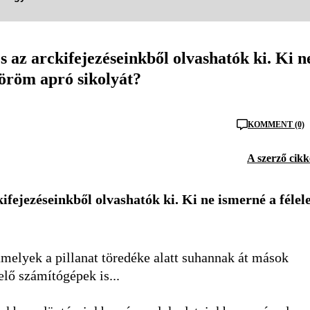
az arckifejezéseinkből olvashatók ki. Ki n
 öröm apró sikolyát?
KOMMENT (0)
A szerző cikk
fejezéseinkből olvashatók ki. Ki ne ismerné a féle
amelyek a pillanat töredéke alatt suhannak át mások
elő számítógépek is...