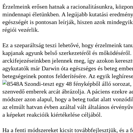
Érzelmeink erősen hatnak a racionalitásunkra, közpo
mindennapi életünkben. A legújabb kutatási eredmény
egészségét is pontosan leírják, hiszen azok mindegyi
régiói vezérlik.
Ez a szeparáltság teszi lehetővé, hogy érzelmeink ta
kapjanak agyunk belső szerkezetéről és mőködéséről.
arckifejezéseinkben jelennek meg, így azokon kereszt
agykutatók már Darwin óta egészséges és beteg embe
betegségeinek pontos felderítésére. Az egyik leghíres
A Szondi-teszt egy 48 fényképből álló sorozat
szenvedő emberek arcát ábrázolja. A páciens ezekre ad
módszer azon alapul, hogy a beteg tudat alatt vonzód
az elmúlt hatvan évben azáltal vált általános érvény
a képeket reakcióik kiértékelése céljából.
Ha a fenti módszereket kicsit továbbfejlesztjük, és 