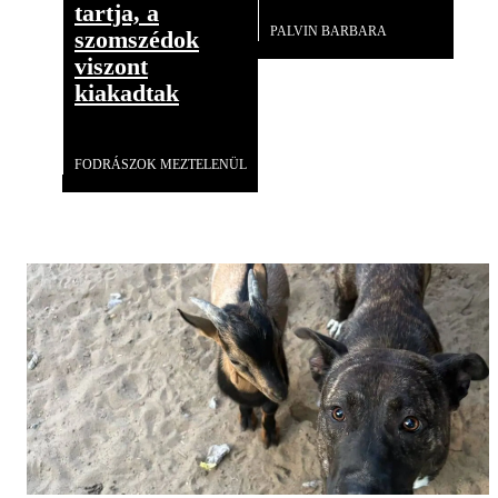
tartja, a
PALVIN BARBARA
szomszédok
viszont
kiakadtak
Videó
FODRÁSZOK MEZTELENÜL