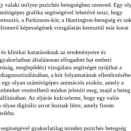
gy valaki milyen pszichés betegségben szenved. Egy ol
ámítógépes grafika segítségével lehetővé teszi, hogy
presszió, a Parkinson-kór, a Huntington-betegség és so
elismerő képességének vizsgálatán keresztül már korai
és klinikai kutatásoknak az eredményeire és
 gyakorlatban általánosan elfogadott hat emberi
rúság, meglepődés) vizsgálata segítséget nyújthat a
 diagnosztizálásában, a kór folyamatának ellenőrzéséb
pus egy olyan számítógépes animációs eszköz, amely a
rzelmeket vezérelhető módon jeleníti meg, majd a beteg
lállításában. Az eljárás kulcseleme, hogy egy valós
 olyan digitális arcot hoznak létre, amely finom
ásikba.
k segítségével gyakorlatilag minden pszichés betegség