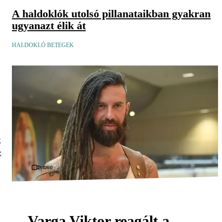
A haldoklók utolsó pillanataikban gyakran
ugyanazt élik át
HALDOKLÓ BETEGEK
k
z
Videó
Varga Viktor reagált a