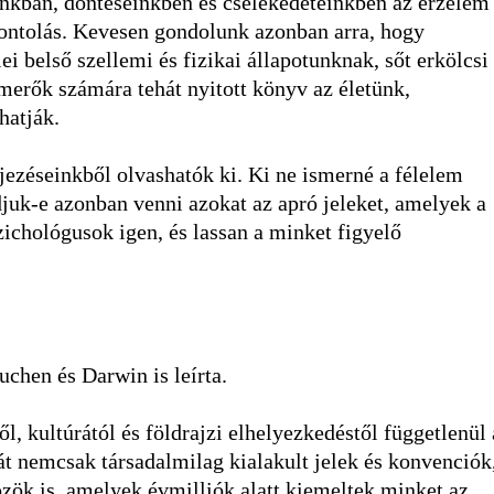
nkban, döntéseinkben és cselekedeteinkben az érzelem
fontolás. Kevesen gondolunk azonban arra, hogy
i belső szellemi és fizikai állapotunknak, sőt erkölcsi
smerők számára tehát nyitott könyv az életünk,
hatják.
ezéseinkből olvashatók ki. Ki ne ismerné a félelem
juk-e azonban venni azokat az apró jeleket, amelyek a
zichológusok igen, és lassan a minket figyelő
chen és Darwin is leírta.
l, kultúrától és földrajzi elhelyezkedéstől függetlenül 
t nemcsak társadalmilag kialakult jelek és konvenciók
ök is, amelyek évmilliók alatt kiemeltek minket az