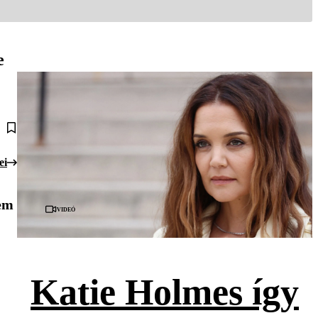
e
ei
lem
Videó
Katie Holmes így