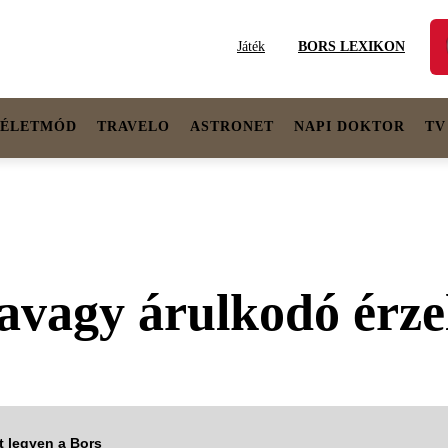
Játék
BORS LEXIKON
ÉLETMÓD
TRAVELO
ASTRONET
NAPI DOKTOR
TV
 avagy árulkodó érz
tt legyen a Bors