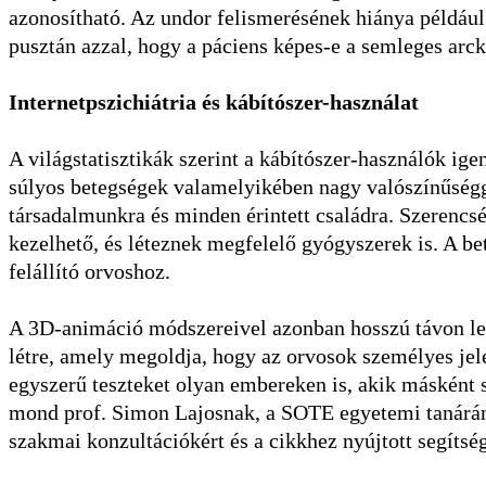
azonosítható. Az undor felismerésének hiánya például
pusztán azzal, hogy a páciens képes-e a semleges arck
Internetpszichiátria és kábítószer-használat
A világstatisztikák szerint a kábítószer-használók ige
súlyos betegségek valamelyikében nagy valószínűségg
társadalmunkra és minden érintett családra. Szerencsé
kezelhető, és léteznek megfelelő gyógyszerek is. A be
felállító orvoshoz.
A 3D-animáció módszereivel azonban hosszú távon le
létre, amely megoldja, hogy az orvosok személyes jelen
egyszerű teszteket olyan embereken is, akik másként 
mond prof. Simon Lajosnak, a SOTE egyetemi tanárán
szakmai konzultációkért és a cikkhez nyújtott segítsé