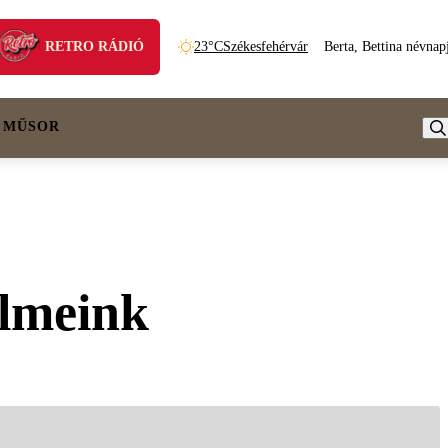
RETRO RÁDIÓ
23°C
Székesfehérvár
Berta, Bettina névnap
 MŰSOR
elmeink