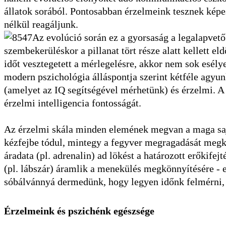
állatok sorából. Pontosabban érzelmeink tesznek kép
nélkül reagáljunk.
Az evolúció során ez a gyorsaság a legalapvetőb
szembekerüléskor a pillanat tört része alatt kellett el
időt vesztegetett a mérlegelésre, akkor nem sok esélye
modern pszichológia álláspontja szerint kétféle agyunk
(amelyet az IQ segítségével mérhetünk) és érzelmi. A
érzelmi intelligencia fontosságát.
Az érzelmi skála minden elemének megvan a maga sajá
kézfejbe tódul, mintegy a fegyver megragadását megk
áradata (pl. adrenalin) ad lökést a határozott erőkife
(pl. lábszár) áramlik a menekülés megkönnyítésére - ez
sóbálvánnyá dermedünk, hogy legyen időnk felmérni,
Érzelmeink és pszichénk egészsége