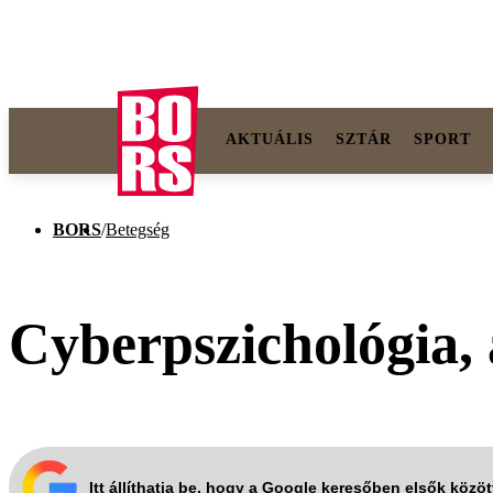
AKTUÁLIS
SZTÁR
SPORT
BORS
/
Betegség
Cyberpszichológia,
Itt állíthatja be, hogy a Google keresőben elsők közö